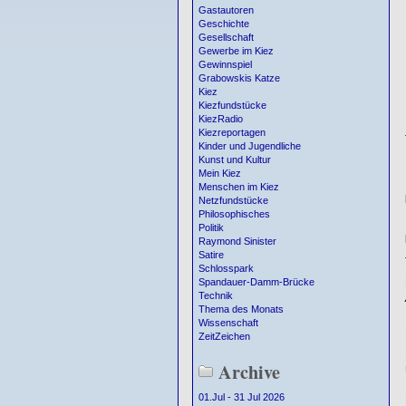
Gastautoren
Geschichte
Gesellschaft
Gewerbe im Kiez
Gewinnspiel
Grabowskis Katze
Kiez
Kiezfundstücke
KiezRadio
Kiezreportagen
Kinder und Jugendliche
Kunst und Kultur
Mein Kiez
Menschen im Kiez
Netzfundstücke
Philosophisches
Politik
Raymond Sinister
Satire
Schlosspark
Spandauer-Damm-Brücke
Technik
Thema des Monats
Wissenschaft
ZeitZeichen
Archive
01.Jul - 31 Jul 2026