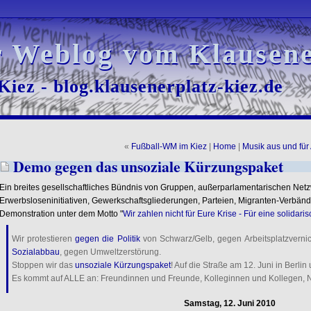
r Weblog vom Klausene
r Weblog vom Klausene
iez - blog.klausenerplatz-kiez.de
iez - blog.klausenerplatz-kiez.de
«
Fußball-WM im Kiez
|
Home
|
Musik aus und für
Demo gegen das unsoziale Kürzungspaket
Ein breites gesellschaftliches Bündnis von Gruppen, außerparlamentarischen Netz
Erwerbsloseninitiativen, Gewerkschaftsgliederungen, Parteien, Migranten-Verbänd
Demonstration unter dem Motto "
Wir zahlen nicht für Eure Krise - Für eine solidari
Wir protestieren
gegen die Politik
von Schwarz/Gelb, gegen Arbeitsplatzverni
Sozialabbau
, gegen Umweltzerstörung.
Stoppen wir das
unsoziale Kürzungspaket
! Auf die Straße am 12. Juni in Berlin 
Es kommt auf ALLE an: Freundinnen und Freunde, Kolleginnen und Kollegen,
Samstag, 12. Juni 2010