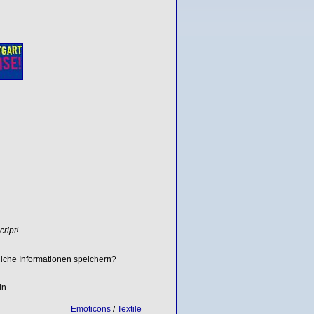
ript!
iche Informationen speichern?
in
Emoticons
/
Textile