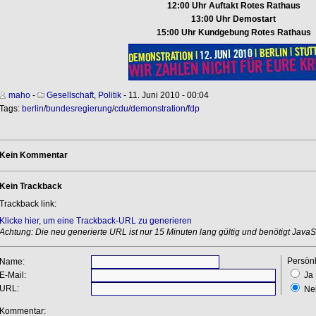
12:00 Uhr Auftakt Rotes Rathaus
13:00 Uhr Demostart
15:00 Uhr Kundgebung Rotes Rathaus
maho
-
Gesellschaft
,
Politik
- 11. Juni 2010 - 00:04
Tags:
berlin
/
bundesregierung
/
cdu
/
demonstration
/
fdp
Kein Kommentar
Kein Trackback
Trackback link:
Klicke hier, um eine Trackback-URL zu generieren
Achtung: Die neu generierte URL ist nur 15 Minuten lang gültig und benötigt JavaSc
Persönl
Name:
E-Mail:
Ja
URL:
Ne
Kommentar: