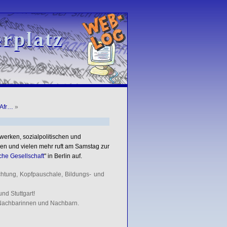
rplatz
rplatz
 Afr…
»
werken, sozialpolitischen und
en und vielen mehr ruft am Samstag zur
sche Gesellschaft
" in Berlin auf.
chtung, Kopfpauschale, Bildungs- und
und Stuttgart!
 Nachbarinnen und Nachbarn.