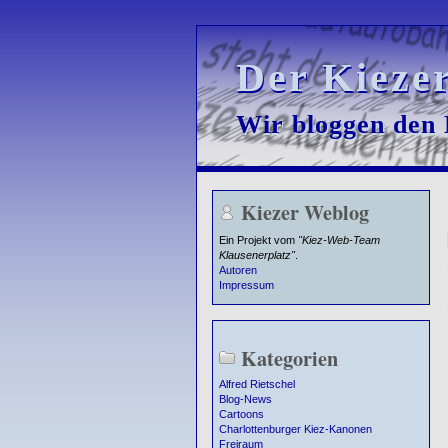
Der Kieze
Der Kieze
Wir bloggen den K
Wir bloggen den K
Kiezer Weblog
Ein Projekt vom
"Kiez-Web-Team
Klausenerplatz"
.
Autoren
Impressum
Kategorien
Alfred Rietschel
Blog-News
Cartoons
Charlottenburger Kiez-Kanonen
Freiraum