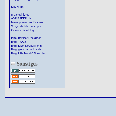
KiezBlogs
urbanophil.net
ABRISSBERLIN
Mietenpolitisches Dossier
Steigende Mieten stoppen!
Gentrification Blog
Icke_Berliner Rockpoet
Blog_'AQua!'
Blog_Icke, Neuberlinerin
Blog_gesichtspunkte.de
Blog_Ullis Mord & Totschlag
Sonstiges