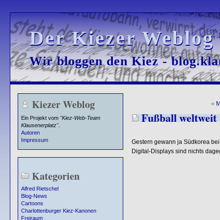
Der Kiezer Weblog
Der Kiezer Weblog
Wir bloggen den Kiez - blog.kla
Wir bloggen den Kiez - blog.kla
Kiezer Weblog
«
M
Fußball weltweit
Ein Projekt vom
"Kiez-Web-Team
Klausenerplatz"
.
Autoren
Impressum
Gestern gewann ja Südkorea bei 
Digital-Displays sind nichts dagege
Kategorien
Alfred Rietschel
Blog-News
Cartoons
Charlottenburger Kiez-Kanonen
Freiraum