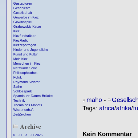
Gastautoren
Geschichte
Gesellschaft
Gewerbe im Kiez
Gewinnspiel
Grabowskis Katze
Kiez
Kiezfundstücke
KiezRadio
Kiezreportagen
Kinder und Jugendliche
Kunst und Kultur
Mein Kiez
Menschen im Kiez
Netzfundstücke
Philosophisches
Politik
Raymond Sinister
Satire
Schlosspark
Spandauer-Damm-Brücke
maho
-
Gesellsch
Technik
Thema des Monats
Tags:
africa
/
afrika
/
f
Wissenschaft
ZeitZeichen
Archive
Kein Kommentar
01.Jul - 31 Jul 2026