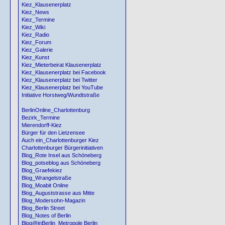
Kiez_Klausenerplatz
Kiez_News
Kiez_Termine
Kiez_Wiki
Kiez_Radio
Kiez_Forum
Kiez_Galerie
Kiez_Kunst
Kiez_Mieterbeirat Klausenerplatz
Kiez_Klausenerplatz bei Facebook
Kiez_Klausenerplatz bei Twitter
Kiez_Klausenerplatz bei YouTube
Initiative Horstweg/Wundtstraße
BerlinOnline_Charlottenburg
Bezirk_Termine
Mierendorff-Kiez
Bürger für den Lietzensee
Auch ein_Charlottenburger Kiez
Charlottenburger Bürgerinitiativen
Blog_Rote Insel aus Schöneberg
Blog_potseblog aus Schöneberg
Blog_Graefekiez
Blog_Wrangelstraße
Blog_Moabit Online
Blog_Auguststrasse aus Mitte
Blog_Modersohn-Magazin
Blog_Berlin Street
Blog_Notes of Berlin
Blog@inBerlin_Metropole Berlin