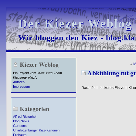
Der Kiezer Weblog
Der Kiezer Weblog
Wir bloggen den Kiez - blog.kla
Wir bloggen den Kiez - blog.kla
Kiezer Weblog
«
M
Abkühlung tut g
Ein Projekt vom
"Kiez-Web-Team
Klausenerplatz"
.
Autoren
Impressum
Darauf ein leckeres Eis vom Klaus
Kategorien
Alfred Rietschel
Blog-News
Cartoons
Charlottenburger Kiez-Kanonen
Freiraum