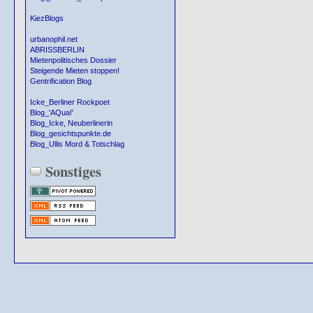
KiezBlogs
urbanophil.net
ABRISSBERLIN
Mietenpolitisches Dossier
Steigende Mieten stoppen!
Gentrification Blog
Icke_Berliner Rockpoet
Blog_'AQua!'
Blog_Icke, Neuberlinerin
Blog_gesichtspunkte.de
Blog_Ullis Mord & Totschlag
Sonstiges