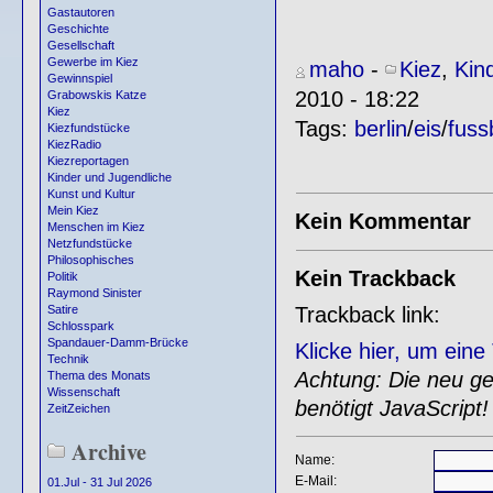
Gastautoren
Geschichte
Gesellschaft
Gewerbe im Kiez
maho
-
Kiez
,
Kin
Gewinnspiel
2010 - 18:22
Grabowskis Katze
Kiez
Tags:
berlin
/
eis
/
fuss
Kiezfundstücke
KiezRadio
Kiezreportagen
Kinder und Jugendliche
Kunst und Kultur
Mein Kiez
Kein Kommentar
Menschen im Kiez
Netzfundstücke
Philosophisches
Kein Trackback
Politik
Raymond Sinister
Trackback link:
Satire
Schlosspark
Spandauer-Damm-Brücke
Klicke hier, um ein
Technik
Achtung: Die neu gen
Thema des Monats
Wissenschaft
benötigt JavaScript!
ZeitZeichen
Archive
Name:
E-Mail:
01.Jul - 31 Jul 2026