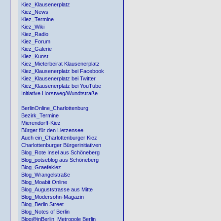
Kiez_Klausenerplatz
Kiez_News
Kiez_Termine
Kiez_Wiki
Kiez_Radio
Kiez_Forum
Kiez_Galerie
Kiez_Kunst
Kiez_Mieterbeirat Klausenerplatz
Kiez_Klausenerplatz bei Facebook
Kiez_Klausenerplatz bei Twitter
Kiez_Klausenerplatz bei YouTube
Initiative Horstweg/Wundtstraße
BerlinOnline_Charlottenburg
Bezirk_Termine
Mierendorff-Kiez
Bürger für den Lietzensee
Auch ein_Charlottenburger Kiez
Charlottenburger Bürgerinitiativen
Blog_Rote Insel aus Schöneberg
Blog_potseblog aus Schöneberg
Blog_Graefekiez
Blog_Wrangelstraße
Blog_Moabit Online
Blog_Auguststrasse aus Mitte
Blog_Modersohn-Magazin
Blog_Berlin Street
Blog_Notes of Berlin
Blog@inBerlin_Metropole Berlin