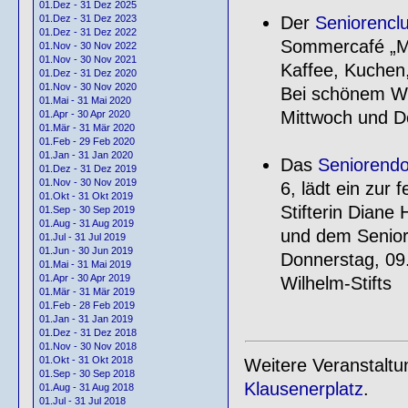
01.Dez - 31 Dez 2025
Der
Seniorenclu
01.Dez - 31 Dez 2023
01.Dez - 31 Dez 2022
Sommercafé „Mol
01.Nov - 30 Nov 2022
01.Nov - 30 Nov 2021
Kaffee, Kuchen,
01.Dez - 31 Dez 2020
01.Nov - 30 Nov 2020
Bei schönem We
01.Mai - 31 Mai 2020
Mittwoch und Do
01.Apr - 30 Apr 2020
01.Mär - 31 Mär 2020
01.Feb - 29 Feb 2020
01.Jan - 31 Jan 2020
Das
Seniorendo
01.Dez - 31 Dez 2019
01.Nov - 30 Nov 2019
6, lädt ein zur 
01.Okt - 31 Okt 2019
Stifterin Diane
01.Sep - 30 Sep 2019
01.Aug - 31 Aug 2019
und dem Senioren
01.Jul - 31 Jul 2019
01.Jun - 30 Jun 2019
Donnerstag, 09
01.Mai - 31 Mai 2019
01.Apr - 30 Apr 2019
Wilhelm-Stifts
01.Mär - 31 Mär 2019
01.Feb - 28 Feb 2019
01.Jan - 31 Jan 2019
01.Dez - 31 Dez 2018
01.Nov - 30 Nov 2018
01.Okt - 31 Okt 2018
Weitere Veranstalt
01.Sep - 30 Sep 2018
Klausenerplatz
.
01.Aug - 31 Aug 2018
01.Jul - 31 Jul 2018