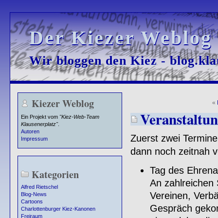
Der Kiezer Weblog
Der Kiezer Weblog
Wir bloggen den Kiez - blog.kla
Wir bloggen den Kiez - blog.kla
Kiezer Weblog
«
Veranstaltun
Ein Projekt vom
"Kiez-Web-Team
Klausenerplatz"
.
Autoren
Zuerst zwei Termin
Impressum
dann noch zeitnah vo
Tag des Ehren
Kategorien
An zahlreichen 
Alfred Rietschel
Vereinen, Verbä
Blog-News
Cartoons
Gespräch gekom
Charlottenburger Kiez-Kanonen
Freiraum