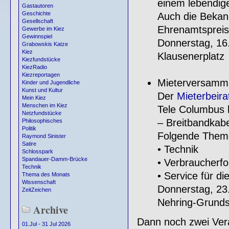
einem lebendi
Gastautoren
Geschichte
Auch die Bekann
Gesellschaft
Ehrenamtspreise
Gewerbe im Kiez
Gewinnspiel
Donnerstag, 16
Grabowskis Katze
Kiez
Klausenerplatz
Kiezfundstücke
KiezRadio
Kiezreportagen
Mieterversamml
Kinder und Jugendliche
Kunst und Kultur
Der
Mieterbeira
Mein Kiez
Menschen im Kiez
Tele Columbus h
Netzfundstücke
– Breitbandkabel
Philosophisches
Politik
Folgende Theme
Raymond Sinister
Satire
• Technik
Schlosspark
Spandauer-Damm-Brücke
• Verbraucherf
Technik
• Service für di
Thema des Monats
Wissenschaft
Donnerstag, 23
ZeitZeichen
Nehring-Grunds
Archive
Dann noch zwei Vera
01.Jul - 31 Jul 2026