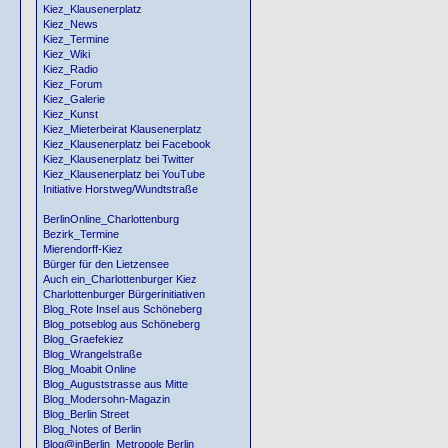
Kiez_Klausenerplatz
Kiez_News
Kiez_Termine
Kiez_Wiki
Kiez_Radio
Kiez_Forum
Kiez_Galerie
Kiez_Kunst
Kiez_Mieterbeirat Klausenerplatz
Kiez_Klausenerplatz bei Facebook
Kiez_Klausenerplatz bei Twitter
Kiez_Klausenerplatz bei YouTube
Initiative Horstweg/Wundtstraße
BerlinOnline_Charlottenburg
Bezirk_Termine
Mierendorff-Kiez
Bürger für den Lietzensee
Auch ein_Charlottenburger Kiez
Charlottenburger Bürgerinitiativen
Blog_Rote Insel aus Schöneberg
Blog_potseblog aus Schöneberg
Blog_Graefekiez
Blog_Wrangelstraße
Blog_Moabit Online
Blog_Auguststrasse aus Mitte
Blog_Modersohn-Magazin
Blog_Berlin Street
Blog_Notes of Berlin
Blog@inBerlin_Metropole Berlin