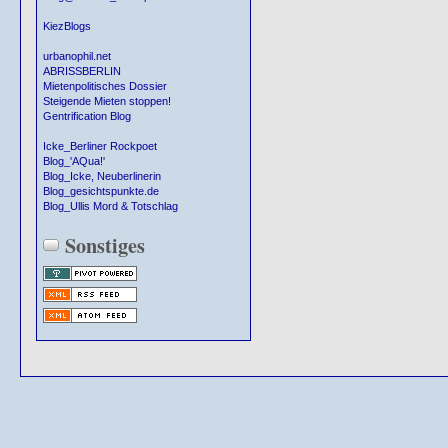
KiezBlogs
urbanophil.net
ABRISSBERLIN
Mietenpolitisches Dossier
Steigende Mieten stoppen!
Gentrification Blog
Icke_Berliner Rockpoet
Blog_'AQua!'
Blog_Icke, Neuberlinerin
Blog_gesichtspunkte.de
Blog_Ullis Mord & Totschlag
Sonstiges