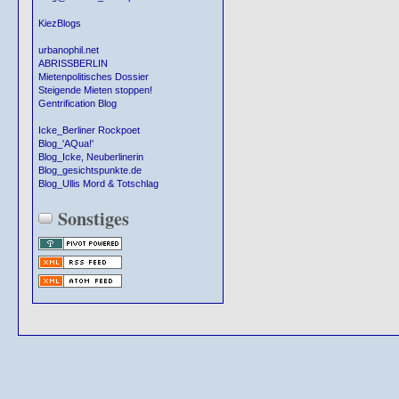
KiezBlogs
urbanophil.net
ABRISSBERLIN
Mietenpolitisches Dossier
Steigende Mieten stoppen!
Gentrification Blog
Icke_Berliner Rockpoet
Blog_'AQua!'
Blog_Icke, Neuberlinerin
Blog_gesichtspunkte.de
Blog_Ullis Mord & Totschlag
Sonstiges