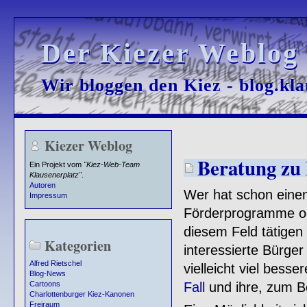
Der Kiezer Weblog
Der Kiezer Weblog
Wir bloggen den Kiez - blog.kla
Wir bloggen den Kiez - blog.kla
Kiezer Weblog
Beratung zu
Ein Projekt vom
"Kiez-Web-Team
Klausenerplatz"
.
Autoren
Wer hat schon einen
Impressum
Förderprogramme ode
diesem Feld tätigen
Kategorien
interessierte Bürger
Alfred Rietschel
vielleicht viel bess
Blog-News
Fall
und ihre, zum Be
Cartoons
Charlottenburger Kiez-Kanonen
Freiraum