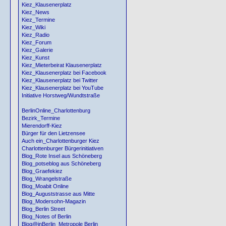
Kiez_Klausenerplatz
Kiez_News
Kiez_Termine
Kiez_Wiki
Kiez_Radio
Kiez_Forum
Kiez_Galerie
Kiez_Kunst
Kiez_Mieterbeirat Klausenerplatz
Kiez_Klausenerplatz bei Facebook
Kiez_Klausenerplatz bei Twitter
Kiez_Klausenerplatz bei YouTube
Initiative Horstweg/Wundtstraße
BerlinOnline_Charlottenburg
Bezirk_Termine
Mierendorff-Kiez
Bürger für den Lietzensee
Auch ein_Charlottenburger Kiez
Charlottenburger Bürgerinitiativen
Blog_Rote Insel aus Schöneberg
Blog_potseblog aus Schöneberg
Blog_Graefekiez
Blog_Wrangelstraße
Blog_Moabit Online
Blog_Auguststrasse aus Mitte
Blog_Modersohn-Magazin
Blog_Berlin Street
Blog_Notes of Berlin
Blog@inBerlin_Metropole Berlin