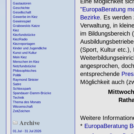
Eine Möglichkeit sic
Gastautoren
"EuropaBeratung mob
Geschichte
Gesellschaft
Bezirke
. Es werden 
Gewerbe im Kiez
Gewinnspiel
Verwaltung, in klei
Grabowskis Katze
Kiez
im Bildungsbereich 
Kiezfundstücke
KiezRadio
Ausbildungsbetriebe
Kiezreportagen
(Sport, Kultur etc.)
Kinder und Jugendliche
Kunst und Kultur
Weiterbildungseinri
Mein Kiez
Menschen im Kiez
angesprochen, doch e
Netzfundstücke
Philosophisches
entsprechende
Pres
Politik
Raymond Sinister
Möglichkeit auch (z
Satire
Schlosspark
Mittwoch
Spandauer-Damm-Brücke
Technik
Ratha
Thema des Monats
Wissenschaft
ZeitZeichen
Weitere Information
Archive
*
EuropaBeratung Be
01.Jul - 31 Jul 2026