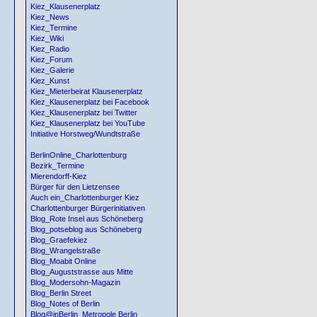
Kiez_Klausenerplatz
Kiez_News
Kiez_Termine
Kiez_Wiki
Kiez_Radio
Kiez_Forum
Kiez_Galerie
Kiez_Kunst
Kiez_Mieterbeirat Klausenerplatz
Kiez_Klausenerplatz bei Facebook
Kiez_Klausenerplatz bei Twitter
Kiez_Klausenerplatz bei YouTube
Initiative Horstweg/Wundtstraße
BerlinOnline_Charlottenburg
Bezirk_Termine
Mierendorff-Kiez
Bürger für den Lietzensee
Auch ein_Charlottenburger Kiez
Charlottenburger Bürgerinitiativen
Blog_Rote Insel aus Schöneberg
Blog_potseblog aus Schöneberg
Blog_Graefekiez
Blog_Wrangelstraße
Blog_Moabit Online
Blog_Auguststrasse aus Mitte
Blog_Modersohn-Magazin
Blog_Berlin Street
Blog_Notes of Berlin
Blog@inBerlin_Metropole Berlin