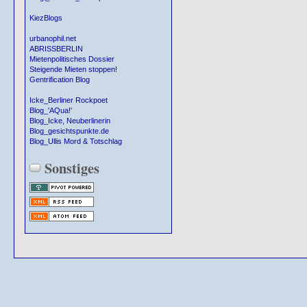
KiezBlogs
urbanophil.net
ABRISSBERLIN
Mietenpolitisches Dossier
Steigende Mieten stoppen!
Gentrification Blog
Icke_Berliner Rockpoet
Blog_'AQua!'
Blog_Icke, Neuberlinerin
Blog_gesichtspunkte.de
Blog_Ullis Mord & Totschlag
Sonstiges