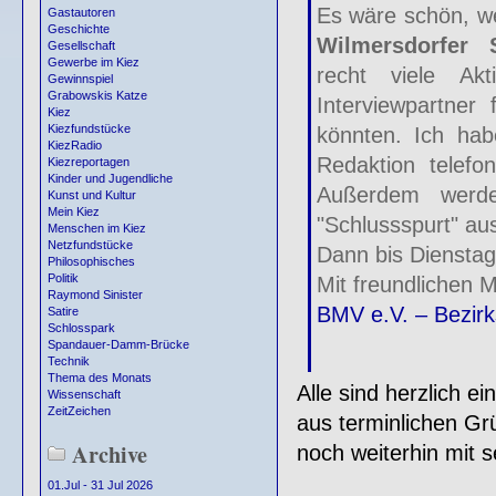
Es wäre schön, 
Gastautoren
Geschichte
Wilmersdorfer 
Gesellschaft
Gewerbe im Kiez
recht viele A
Gewinnspiel
Grabowskis Katze
Interviewpartner
Kiez
Kiezfundstücke
könnten. Ich hab
KiezRadio
Redaktion telef
Kiezreportagen
Kinder und Jugendliche
Außerdem werde
Kunst und Kultur
Mein Kiez
"Schlussspurt" aus
Menschen im Kiez
Netzfundstücke
Dann bis Diensta
Philosophisches
Politik
Mit freundlichen 
Raymond Sinister
BMV e.V. – Bezirk
Satire
Schlosspark
Spandauer-Damm-Brücke
Technik
Thema des Monats
Alle sind herzlich 
Wissenschaft
ZeitZeichen
aus terminlichen Gr
Archive
noch weiterhin mit s
01.Jul - 31 Jul 2026