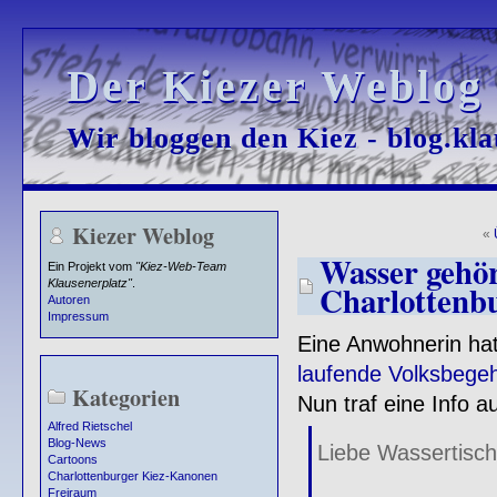
Der Kiezer Weblog
Der Kiezer Weblog
Wir bloggen den Kiez - blog.kla
Wir bloggen den Kiez - blog.kla
Kiezer Weblog
«
Wasser gehör
Ein Projekt vom
"Kiez-Web-Team
Klausenerplatz"
.
Charlottenb
Autoren
Impressum
Eine Anwohnerin hat
laufende Volksbege
Kategorien
Nun traf eine Info a
Alfred Rietschel
Blog-News
Liebe Wassertisch
Cartoons
Charlottenburger Kiez-Kanonen
Freiraum