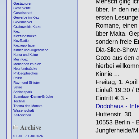
Mensch ging ic
Gastautoren
über. In den n
Geschichte
Gesellschaft
ersten Lesunge
Gewerbe im Kiez
Gewinnspiel
Romane, einen 
Grabowskis Katze
Kiez
über Malta. Gepl
Kiezfundstücke
sondern freie E
KiezRadio
Kiezreportagen
Dia-Slide-Show
Kinder und Jugendliche
Kunst und Kultur
Gozo aus den a
Mein Kiez
Menschen im Kiez
hierbei willkom
Netzfundstücke
Kinnie ...
Philosophisches
Politik
Freitag, 1. Apri
Raymond Sinister
Satire
Einlaß 19:30 / 
Schlosspark
Eintritt € 3.-
Spandauer-Damm-Brücke
Technik
Dodohaus - Inte
Thema des Monats
Wissenschaft
Huttenstr. 30
ZeitZeichen
10553 Berlin - 
Archive
Jungferheide/Mi
01.Jul - 31 Jul 2026