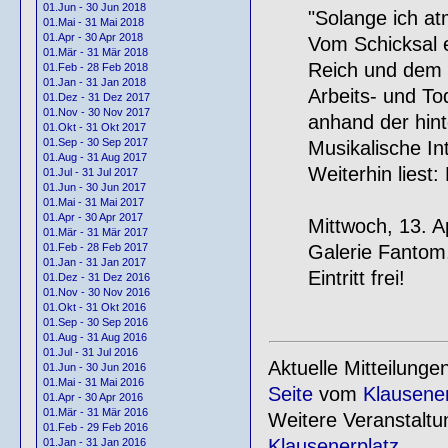
01.Jun - 30 Jun 2018
"Solange ich at
01.Mai - 31 Mai 2018
01.Apr - 30 Apr 2018
Vom Schicksal e
01.Mär - 31 Mär 2018
Reich und dem 
01.Feb - 28 Feb 2018
01.Jan - 31 Jan 2018
Arbeits- und To
01.Dez - 31 Dez 2017
01.Nov - 30 Nov 2017
anhand der hint
01.Okt - 31 Okt 2017
01.Sep - 30 Sep 2017
Musikalische In
01.Aug - 31 Aug 2017
Weiterhin liest
01.Jul - 31 Jul 2017
01.Jun - 30 Jun 2017
01.Mai - 31 Mai 2017
01.Apr - 30 Apr 2017
Mittwoch, 13. A
01.Mär - 31 Mär 2017
Galerie Fantom
01.Feb - 28 Feb 2017
01.Jan - 31 Jan 2017
Eintritt frei!
01.Dez - 31 Dez 2016
01.Nov - 30 Nov 2016
01.Okt - 31 Okt 2016
01.Sep - 30 Sep 2016
01.Aug - 31 Aug 2016
01.Jul - 31 Jul 2016
Aktuelle Mitteilung
01.Jun - 30 Jun 2016
01.Mai - 31 Mai 2016
Seite
vom
Klausener
01.Apr - 30 Apr 2016
01.Mär - 31 Mär 2016
Weitere Veranstalt
01.Feb - 29 Feb 2016
Klausenerplatz
.
01.Jan - 31 Jan 2016