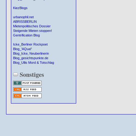
KiezBlogs
urbanophil.net
ABRISSBERLIN
Mietenpolitisches Dossier
Steigende Mieten stoppen!
Gentrification Blog
Icke_Berliner Rockpoet
Blog_'AQua!'
Blog_Icke, Neuberlinerin
Blog_gesichtspunkte.de
Blog_Ullis Mord & Totschlag
Sonstiges