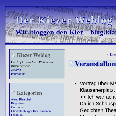
Der Kiezer Weblog
Der Kiezer Weblog
Wir bloggen den Kiez - blog.kla
Wir bloggen den Kiez - blog.kla
Kiezer Weblog
«
Ein
Veranstaltun
Ein Projekt vom
"Kiez-Web-Team
Klausenerplatz"
.
Autoren
Impressum
Vortrag über Ma
Klausenerplatz.
Kategorien
>> Ich war acht
Alfred Rietschel
Da ich Schauspi
Blog-News
Cartoons
Gedichten Theat
Charlottenburger Kiez-Kanonen
Freiraum