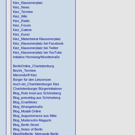
Kiez_Klausenerplatz
Kiez_News
Kiez_Termine
Kiez_Wiki
Kiez_Radio
Kiez_Forum
Kiez_Galerie
Kiez_Kunst
Kiez_Mieterbeirat Klausenerplatz
Kiez_Klausenerplatz bei Facebook
Kiez_Klausenerplatz bei Twitter
Kiez_Klausenerplatz bei YouTube
Initiative Horstweg/Wundtstraße
BerlinOnline_Charlottenburg
Bezirk_Termine
Mierendorff-Kiez
Bürger für den Lietzensee
Auch ein_Charlottenburger Kiez
Charlottenburger Bürgerinitiativen
Blog_Rote Insel aus Schöneberg
Blog_potseblog aus Schöneberg
Blog_Graefekiez
Blog_Wrangelstraße
Blog_Moabit Online
Blog_Auguststrasse aus Mitte
Blog_Modersohn-Magazin
Blog_Berlin Street
Blog_Notes of Berlin
Blog@inBerlin_Metropole Berlin