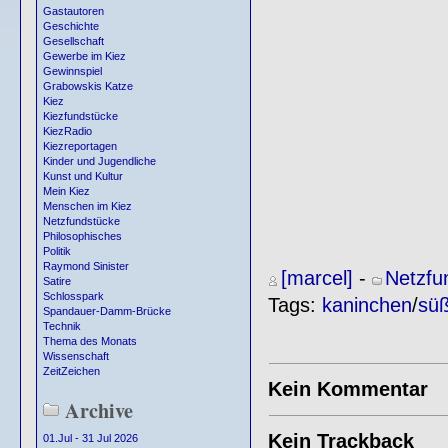
Gastautoren
Geschichte
Gesellschaft
Gewerbe im Kiez
Gewinnspiel
Grabowskis Katze
Kiez
Kiezfundstücke
KiezRadio
Kiezreportagen
Kinder und Jugendliche
Kunst und Kultur
Mein Kiez
Menschen im Kiez
Netzfundstücke
Philosophisches
Politik
Raymond Sinister
[marcel]
-
Netzfu
Satire
Schlosspark
Tags:
kaninchen
/
sü
Spandauer-Damm-Brücke
Technik
Thema des Monats
Wissenschaft
ZeitZeichen
Kein Kommentar
Archive
Kein Trackback
01.Jul - 31 Jul 2026