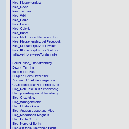
Kiez_Klausenerplatz
Kiez_News
Kiez_Termine
Kiez_Wiki
Kiez_Radio
Kiez_Forum
Kiez_Galerie
Kiez_Kunst
Kiez_Mieterbeirat Klausenerplatz
Kiez_Klausenerplatz bei Facebook
Kiez_Klausenerplatz bei Twitter
Kiez_Klausenerplatz bei YouTube
Initiative Horstweg/Wundtstraße
BerlinOnline_Charlottenburg
Bezirk_Termine
Mierendorff-Kiez
Bürger für den Lietzensee
Auch ein_Charlottenburger Kiez
Charlottenburger Bürgerinitiativen
Blog_Rote Insel aus Schöneberg
Blog_potseblog aus Schöneberg
Blog_Graefekiez
Blog_Wrangelstraße
Blog_Moabit Online
Blog_Auguststrasse aus Mitte
Blog_Modersohn-Magazin
Blog_Berlin Street
Blog_Notes of Berlin
Blog@inBerlin_Metropole Berlin