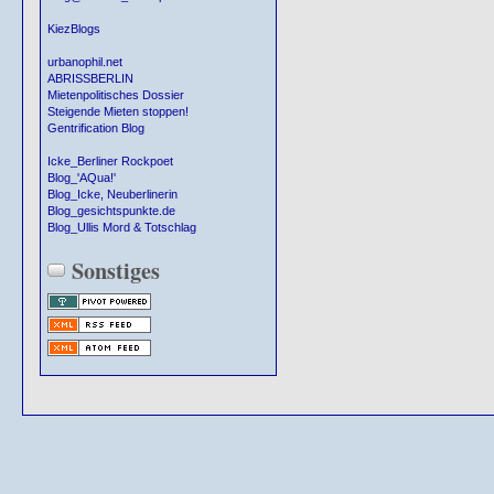
KiezBlogs
urbanophil.net
ABRISSBERLIN
Mietenpolitisches Dossier
Steigende Mieten stoppen!
Gentrification Blog
Icke_Berliner Rockpoet
Blog_'AQua!'
Blog_Icke, Neuberlinerin
Blog_gesichtspunkte.de
Blog_Ullis Mord & Totschlag
Sonstiges