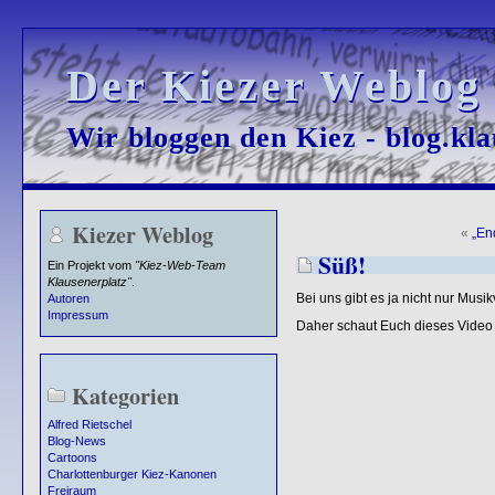
Der Kiezer Weblog
Der Kiezer Weblog
Wir bloggen den Kiez - blog.kla
Wir bloggen den Kiez - blog.kla
Kiezer Weblog
«
„En
Süß!
Ein Projekt vom
"Kiez-Web-Team
Klausenerplatz"
.
Bei uns gibt es ja nicht nur Musik
Autoren
Impressum
Daher schaut Euch dieses Video 
Kategorien
Alfred Rietschel
Blog-News
Cartoons
Charlottenburger Kiez-Kanonen
Freiraum