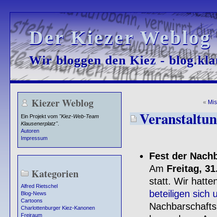
Der Kiezer Weblog
Der Kiezer Weblog
Wir bloggen den Kiez - blog.kla
Wir bloggen den Kiez - blog.kla
Kiezer Weblog
«
Mi
Veranstaltun
Ein Projekt vom
"Kiez-Web-Team
Klausenerplatz"
.
Autoren
Impressum
Fest der Nach
Am
Freitag, 31
Kategorien
statt. Wir hatte
Alfred Rietschel
beteiligen sich u
Blog-News
Cartoons
Nachbarschaftsh
Charlottenburger Kiez-Kanonen
Freiraum