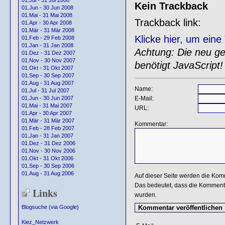
01.Jul - 31 Jul 2008
Kein Trackback
01.Jun - 30 Jun 2008
01.Mai - 31 Mai 2008
Trackback link:
01.Apr - 30 Apr 2008
01.Mär - 31 Mär 2008
Klicke hier, um ein
01.Feb - 29 Feb 2008
01.Jan - 31 Jan 2008
Achtung: Die neu gen
01.Dez - 31 Dez 2007
01.Nov - 30 Nov 2007
benötigt JavaScript!
01.Okt - 31 Okt 2007
01.Sep - 30 Sep 2007
01.Aug - 31 Aug 2007
Name:
01.Jul - 31 Jul 2007
E-Mail:
01.Jun - 30 Jun 2007
01.Mai - 31 Mai 2007
URL:
01.Apr - 30 Apr 2007
01.Mär - 31 Mär 2007
Kommentar:
01.Feb - 28 Feb 2007
01.Jan - 31 Jan 2007
01.Dez - 31 Dez 2006
01.Nov - 30 Nov 2006
01.Okt - 31 Okt 2006
01.Sep - 30 Sep 2006
01.Aug - 31 Aug 2006
Auf dieser Seite werden die Kom
Das bedeutet, dass die Kommentar
Links
wurden.
Blogsuche (via Google)
Kiez_Netzwerk