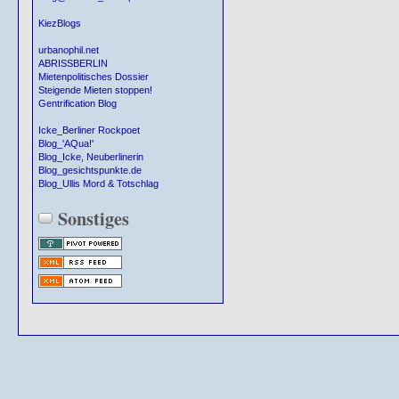
KiezBlogs
urbanophil.net
ABRISSBERLIN
Mietenpolitisches Dossier
Steigende Mieten stoppen!
Gentrification Blog
Icke_Berliner Rockpoet
Blog_'AQua!'
Blog_Icke, Neuberlinerin
Blog_gesichtspunkte.de
Blog_Ullis Mord & Totschlag
Sonstiges