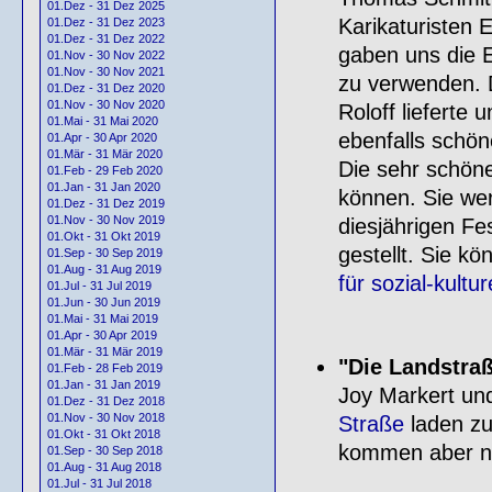
01.Dez - 31 Dez 2025
Karikaturisten
01.Dez - 31 Dez 2023
01.Dez - 31 Dez 2022
gaben uns die E
01.Nov - 30 Nov 2022
01.Nov - 30 Nov 2021
zu verwenden. D
01.Dez - 31 Dez 2020
01.Nov - 30 Nov 2020
Roloff lieferte u
01.Mai - 31 Mai 2020
ebenfalls schön
01.Apr - 30 Apr 2020
01.Mär - 31 Mär 2020
Die sehr schön
01.Feb - 29 Feb 2020
01.Jan - 31 Jan 2020
können. Sie we
01.Dez - 31 Dez 2019
01.Nov - 30 Nov 2019
diesjährigen Fe
01.Okt - 31 Okt 2019
gestellt. Sie 
01.Sep - 30 Sep 2019
01.Aug - 31 Aug 2019
für sozial-kultur
01.Jul - 31 Jul 2019
01.Jun - 30 Jun 2019
01.Mai - 31 Mai 2019
01.Apr - 30 Apr 2019
01.Mär - 31 Mär 2019
"Die Landstra
01.Feb - 28 Feb 2019
01.Jan - 31 Jan 2019
Joy Markert un
01.Dez - 31 Dez 2018
01.Nov - 30 Nov 2018
Straße
laden zu
01.Okt - 31 Okt 2018
kommen aber nu
01.Sep - 30 Sep 2018
01.Aug - 31 Aug 2018
01.Jul - 31 Jul 2018