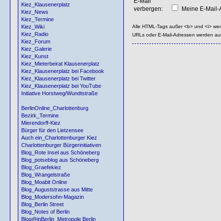
E-Mail
Kiez_Klausenerplatz
verbergen:
Meine E-Mail-A
Kiez_News
Kiez_Termine
Alle HTML-Tags außer <b> und <i> we
Kiez_Wiki
Kiez_Radio
URLs oder E-Mail-Adressen werden au
Kiez_Forum
Kiez_Galerie
Kiez_Kunst
Kiez_Mieterbeirat Klausenerplatz
Kiez_Klausenerplatz bei Facebook
Kiez_Klausenerplatz bei Twitter
Kiez_Klausenerplatz bei YouTube
Initiative Horstweg/Wundtstraße
BerlinOnline_Charlottenburg
Bezirk_Termine
Mierendorff-Kiez
Bürger für den Lietzensee
Auch ein_Charlottenburger Kiez
Charlottenburger Bürgerinitiativen
Blog_Rote Insel aus Schöneberg
Blog_potseblog aus Schöneberg
Blog_Graefekiez
Blog_Wrangelstraße
Blog_Moabit Online
Blog_Auguststrasse aus Mitte
Blog_Modersohn-Magazin
Blog_Berlin Street
Blog_Notes of Berlin
Blog@inBerlin_Metropole Berlin