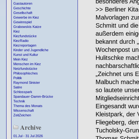
besonderes Ang
Gastautoren
>> Berliner Kit
Geschichte
Gesellschaft
Malvorlagen z
Gewerbe im Kiez
Gewinnspiel
Schmitt und die
Grabowskis Katze
Kiez
außerdem einige
Kiezfundstücke
bekannt durch „
KiezRadio
Kiezreportagen
Wochenpost und 
Kinder und Jugendliche
Kunst und Kultur
Hulitschke mach
Mein Kiez
Menschen im Kiez
nachbarschaftl
Netzfundstücke
„Zeichnet uns E
Philosophisches
Politik
Malbuch machen
Raymond Sinister
Satire
so lautete unse
Schlosspark
Mitgliedseinrich
Spandauer-Damm-Brücke
Technik
Eingesandt wur
Thema des Monats
Wissenschaft
Kleistpark, der
ZeitZeichen
Fliegeberg, de
Archive
Tucholsky-Grun
01.Jul - 31 Jul 2026
Thomas Schmitt