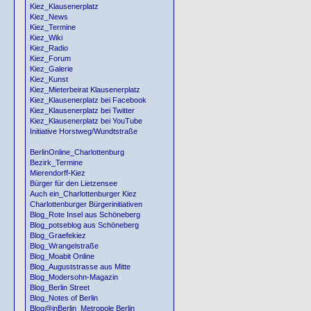
Kiez_Klausenerplatz
Kiez_News
Kiez_Termine
Kiez_Wiki
Kiez_Radio
Kiez_Forum
Kiez_Galerie
Kiez_Kunst
Kiez_Mieterbeirat Klausenerplatz
Kiez_Klausenerplatz bei Facebook
Kiez_Klausenerplatz bei Twitter
Kiez_Klausenerplatz bei YouTube
Initiative Horstweg/Wundtstraße
BerlinOnline_Charlottenburg
Bezirk_Termine
Mierendorff-Kiez
Bürger für den Lietzensee
Auch ein_Charlottenburger Kiez
Charlottenburger Bürgerinitiativen
Blog_Rote Insel aus Schöneberg
Blog_potseblog aus Schöneberg
Blog_Graefekiez
Blog_Wrangelstraße
Blog_Moabit Online
Blog_Auguststrasse aus Mitte
Blog_Modersohn-Magazin
Blog_Berlin Street
Blog_Notes of Berlin
Blog@inBerlin_Metropole Berlin