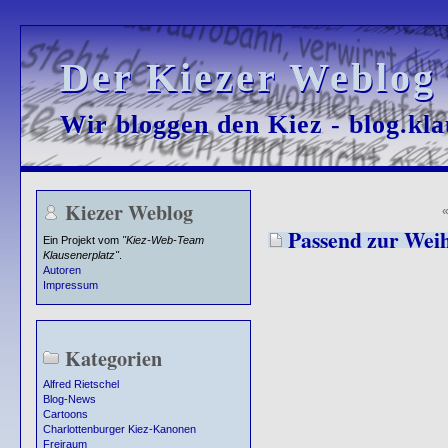
Der Kiezer Weblog
Der Kiezer Weblog
Wir bloggen den Kiez - blog.kla
Wir bloggen den Kiez - blog.kla
Kiezer Weblog
Passend zur Weih
Ein Projekt vom
"Kiez-Web-Team
Klausenerplatz"
.
Autoren
Impressum
Kategorien
Alfred Rietschel
Blog-News
Cartoons
Charlottenburger Kiez-Kanonen
Freiraum