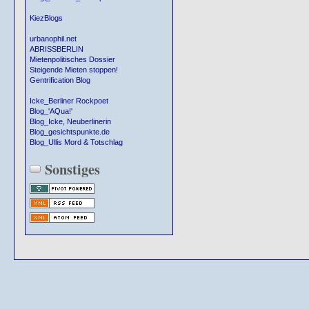
KiezBlogs
urbanophil.net
ABRISSBERLIN
Mietenpolitisches Dossier
Steigende Mieten stoppen!
Gentrification Blog
Icke_Berliner Rockpoet
Blog_'AQua!'
Blog_Icke, Neuberlinerin
Blog_gesichtspunkte.de
Blog_Ullis Mord & Totschlag
Sonstiges