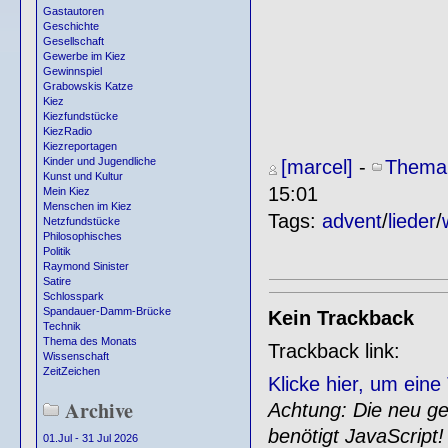
Gastautoren
Geschichte
Gesellschaft
Gewerbe im Kiez
Gewinnspiel
Grabowskis Katze
Kiez
Kiezfundstücke
KiezRadio
Kiezreportagen
Kinder und Jugendliche
[marcel]
-
Thema
Kunst und Kultur
15:01
Mein Kiez
Menschen im Kiez
Tags:
advent
/
lieder
/
Netzfundstücke
Philosophisches
Politik
Raymond Sinister
Satire
Schlosspark
Spandauer-Damm-Brücke
Kein Trackback
Technik
Thema des Monats
Trackback link:
Wissenschaft
ZeitZeichen
Klicke hier, um ein
Archive
Achtung: Die neu gen
benötigt JavaScript!
01.Jul - 31 Jul 2026