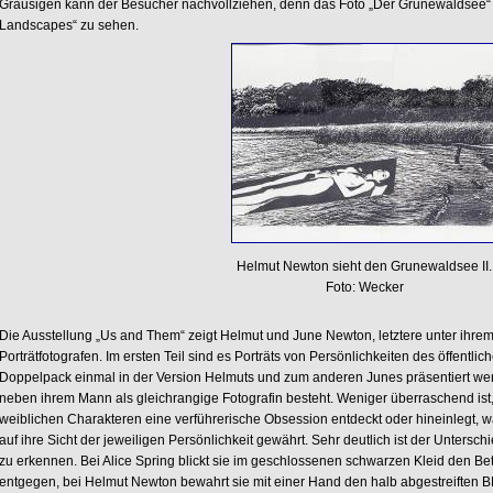
Grausigen kann der Besucher nachvollziehen, denn das Foto „Der Grunewaldsee“ i
Landscapes“ zu sehen.
Helmut Newton sieht den Grunewaldsee II.
Foto: Wecker
Die Ausstellung „Us and Them“ zeigt Helmut und June Newton, letztere unter ihrem
Porträtfotografen. Im ersten Teil sind es Porträts von Persönlichkeiten des öffentl
Doppelpack einmal in der Version Helmuts und zum anderen Junes präsentiert wer
neben ihrem Mann als gleichrangige Fotografin besteht. Weniger überraschend ist
weiblichen Charakteren eine verführerische Obsession entdeckt oder hineinlegt, w
auf ihre Sicht der jeweiligen Persönlichkeit gewährt. Sehr deutlich ist der Unters
zu erkennen. Bei Alice Spring blickt sie im geschlossenen schwarzen Kleid den Be
entgegen, bei Helmut Newton bewahrt sie mit einer Hand den halb abgestreiften 