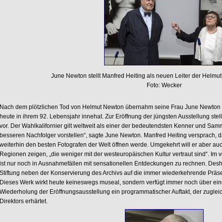
June Newton stellt Manfred Heiting als neuen Leiter der Helmut
Foto: Wecker
Nach dem plötzlichen Tod von Helmut Newton übernahm seine Frau June Newton die 
heute in ihrem 92. Lebensjahr innehat. Zur Eröffnung der jüngsten Ausstellung stel
vor. Der Wahlkalifornier gilt weltweit als einer der bedeutendsten Kenner und Samm
besseren Nachfolger vorstellen“, sagte June Newton. Manfred Heiting versprach, d
weiterhin den besten Fotografen der Welt öffnen werde. Umgekehrt will er aber au
Regionen zeigen, „die weniger mit der westeuropäischen Kultur vertraut sind“. Im
ist nur noch in Ausnahmefällen mit sensationellen Entdeckungen zu rechnen. Deshal
Stiftung neben der Konservierung des Archivs auf die immer wiederkehrende Präse
Dieses Werk wirkt heute keineswegs museal, sondern verfügt immer noch über eine g
Wiederholung der Eröffnungsausstellung ein programmatischer Auftakt, der zugleic
Direktors erhärtet.