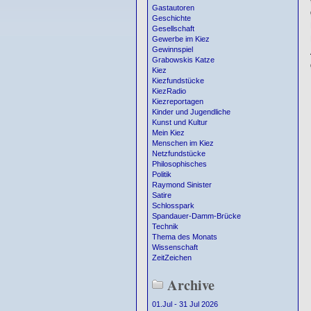
Gastautoren
Geschichte
Gesellschaft
Gewerbe im Kiez
Gewinnspiel
Grabowskis Katze
Kiez
Kiezfundstücke
KiezRadio
Kiezreportagen
Kinder und Jugendliche
Kunst und Kultur
Mein Kiez
Menschen im Kiez
Netzfundstücke
Philosophisches
Politik
Raymond Sinister
Satire
Schlosspark
Spandauer-Damm-Brücke
Technik
Thema des Monats
Wissenschaft
ZeitZeichen
Archive
01.Jul - 31 Jul 2026