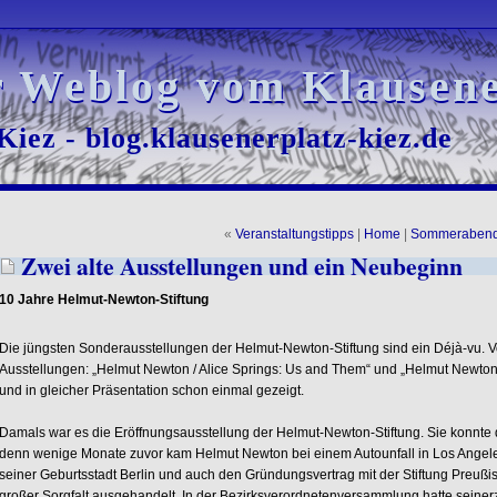
r Weblog vom Klausene
r Weblog vom Klausene
iez - blog.klausenerplatz-kiez.de
iez - blog.klausenerplatz-kiez.de
«
Veranstaltungstipps
|
Home
|
Sommeraben
Zwei alte Ausstellungen und ein Neubeginn
10 Jahre Helmut-Newton-Stiftung
Die jüngsten Sonderausstellungen der Helmut-Newton-Stiftung sind ein Déjà-vu. 
Ausstellungen: „Helmut Newton / Alice Springs: Us and Them“ und „Helmut Newto
und in gleicher Präsentation schon einmal gezeigt.
Damals war es die Eröffnungsausstellung der Helmut-Newton-Stiftung. Sie konnte d
denn wenige Monate zuvor kam Helmut Newton bei einem Autounfall in Los Angeles
seiner Geburtsstadt Berlin und auch den Gründungsvertrag mit der Stiftung Preußisc
großer Sorgfalt ausgehandelt. In der Bezirksverordnetenversammlung hatte seiner