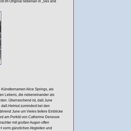
st im Original nebenan in „Sex and
 Künstlernamen Alice Springs, als
ichen Lebens, die nebeneinander als
den. Überraschend ist, daß June
, daß Helmut zumindest bei den
ährend June um Vieles tiefere Einblicke
chied am Porträt von Catherine Deneuve
trachter mit großen Augen offen
BH vorm gänzlichen Abgleiten und