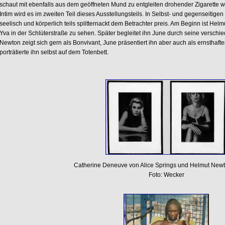
schaut mit ebenfalls aus dem geöffneten Mund zu entgleiten drohender Zigarette w
Intim wird es im zweiten Teil dieses Ausstellungsteils. In Selbst- und gegenseitigen
seelisch und körperlich teils splitternackt dem Betrachter preis. Am Beginn ist Hel
Yva in der Schlüterstraße zu sehen. Später begleitet ihn June durch seine versch
Newton zeigt sich gern als Bonvivant, June präsentiert ihn aber auch als ernsthaften
porträtierte ihn selbst auf dem Totenbett.
Catherine Deneuve von Alice Springs und Helmut New
Foto: Wecker