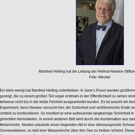
Manfred Heiting hat die Leitung der Helmut-Newton-Stift
Foto: Wecker
Ein klein wenig hat Manfred Heiting untertrieben. In June‘s Room werden großfo
gezeigt, die zu einem großen Teil sogar erstmals in der Öffentlichkeit zu sehen sind
teilweise nicht bis in die letzte Feinheit ausgearbeitet wurden. Es ist sowohl ein t
Experiment, denn Newton versucht hier, die Schönheit und verführerische Erotik se
Umfeld zu konfrontieren. So montiert er eine aufreizende langbeinige Schönheit i
gereckten Atomraketen. In einem anderen Bild wird durch die Kombination aus zw
Melancholie. Newton plazierte einen liegenden Akt in eine stimmungsvolle Schwa
Grunewaldsees, so daß eine Wasserleiche über den See zu treiben scheint. Die