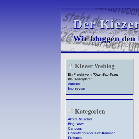
Der Kieze
Der Kieze
Wir bloggen den K
Wir bloggen den K
Kiezer Weblog
Ein Projekt vom
"Kiez-Web-Team
Klausenerplatz"
.
Autoren
Impressum
Kategorien
Alfred Rietschel
Blog-News
Cartoons
Charlottenburger Kiez-Kanonen
Freiraum