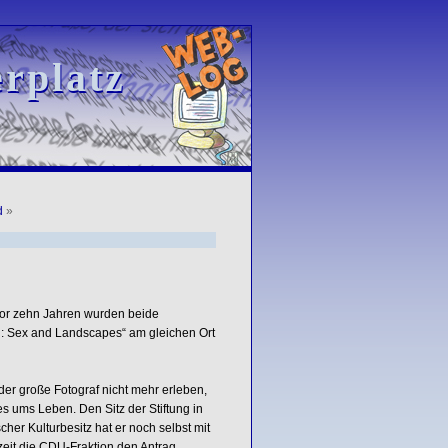
rplatz
rplatz
d
»
Vor zehn Jahren wurden beide
n: Sex and Landscapes“ am gleichen Ort
er große Fotograf nicht mehr erleben,
 ums Leben. Den Sitz der Stiftung in
her Kulturbesitz hat er noch selbst mit
zeit die CDU-Fraktion den Antrag