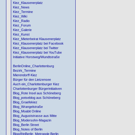
Kiez_Klausenerplatz
Kiez_News
Kiez_Termine
Kiez_Wiki
Kiez_Radio
Kiez_Forum
Kiez_Galerie
Kiez_Kunst
Kiez_Mieterbeirat Klausenerplatz
Kiez_Klausenerplatz bei Facebook
Kiez_Klausenerplatz bei Twitter
Kiez_Klausenerplatz bei YouTube
Initiative Horstweg/Wundtstraße
BerlinOnline_Charlottenburg
Bezirk_Termine
Mierendorff-Kiez
Bürger für den Lietzensee
Auch ein_Charlottenburger Kiez
Charlottenburger Bürgerinitiativen
Blog_Rote Insel aus Schöneberg
Blog_potseblog aus Schöneberg
Blog_Graefekiez
Blog_Wrangelstraße
Blog_Moabit Online
Blog_Auguststrasse aus Mitte
Blog_Modersohn-Magazin
Blog_Berlin Street
Blog_Notes of Berlin
Blog@inBerlin_Metropole Berlin