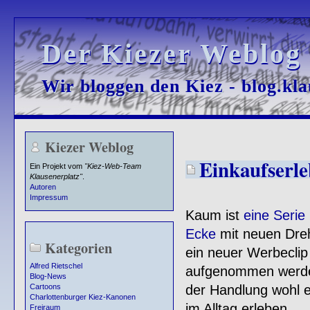
Der Kiezer Weblog
Der Kiezer Weblog
Wir bloggen den Kiez - blog.kla
Wir bloggen den Kiez - blog.kla
Kiezer Weblog
Einkaufserle
Ein Projekt vom
"Kiez-Web-Team
Klausenerplatz"
.
Autoren
Impressum
Kaum ist
eine Serie
Ecke
mit neuen Dreh
Kategorien
ein neuer Werbeclip
Alfred Rietschel
aufgenommen werden
Blog-News
der Handlung wohl 
Cartoons
Charlottenburger Kiez-Kanonen
im Alltag erleben ....
Freiraum