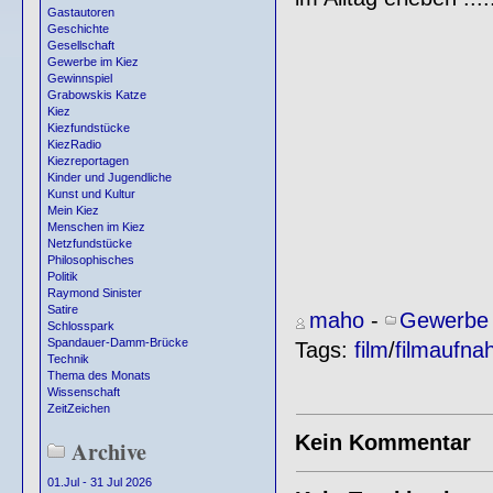
Gastautoren
Geschichte
Gesellschaft
Gewerbe im Kiez
Gewinnspiel
Grabowskis Katze
Kiez
Kiezfundstücke
KiezRadio
Kiezreportagen
Kinder und Jugendliche
Kunst und Kultur
Mein Kiez
Menschen im Kiez
Netzfundstücke
Philosophisches
Politik
Raymond Sinister
Satire
maho
-
Gewerbe 
Schlosspark
Spandauer-Damm-Brücke
Tags:
film
/
filmaufn
Technik
Thema des Monats
Wissenschaft
ZeitZeichen
Kein Kommentar
Archive
01.Jul - 31 Jul 2026