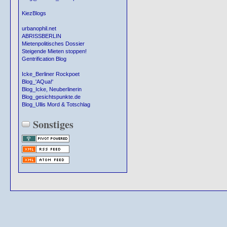
KiezBlogs
urbanophil.net
ABRISSBERLIN
Mietenpolitisches Dossier
Steigende Mieten stoppen!
Gentrification Blog
Icke_Berliner Rockpoet
Blog_'AQua!'
Blog_Icke, Neuberlinerin
Blog_gesichtspunkte.de
Blog_Ullis Mord & Totschlag
Sonstiges