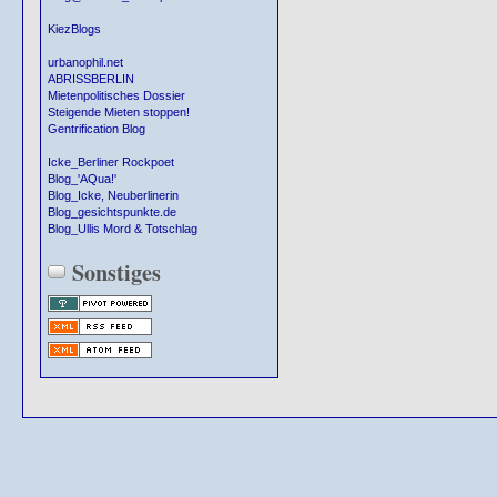
KiezBlogs
urbanophil.net
ABRISSBERLIN
Mietenpolitisches Dossier
Steigende Mieten stoppen!
Gentrification Blog
Icke_Berliner Rockpoet
Blog_'AQua!'
Blog_Icke, Neuberlinerin
Blog_gesichtspunkte.de
Blog_Ullis Mord & Totschlag
Sonstiges