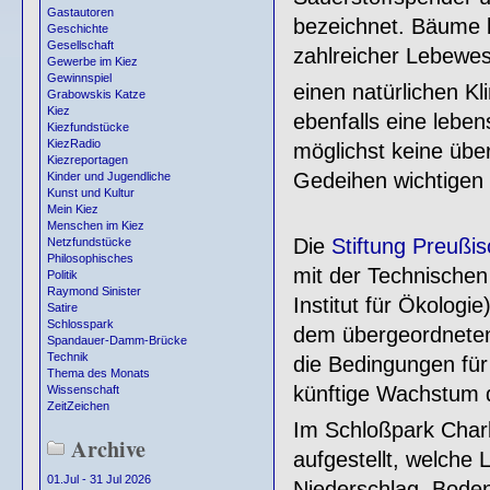
Gastautoren
bezeichnet. Bäume b
Geschichte
Gesellschaft
zahlreicher Lebewe
Gewerbe im Kiez
Gewinnspiel
einen natürlichen Kl
Grabowskis Katze
Kiez
ebenfalls eine leb
Kiezfundstücke
KiezRadio
möglichst keine über
Kiezreportagen
Gedeihen wichtigen 
Kinder und Jugendliche
Kunst und Kultur
Mein Kiez
Menschen im Kiez
Die
Stiftung Preußi
Netzfundstücke
Philosophisches
mit der Technischen 
Politik
Raymond Sinister
Institut für Ökolog
Satire
Schlosspark
dem übergeordneten 
Spandauer-Damm-Brücke
Technik
die Bedingungen für
Thema des Monats
künftige Wachstum 
Wissenschaft
ZeitZeichen
Im Schloßpark Char
Archive
aufgestellt, welche 
01.Jul - 31 Jul 2026
Niederschlag, Boden