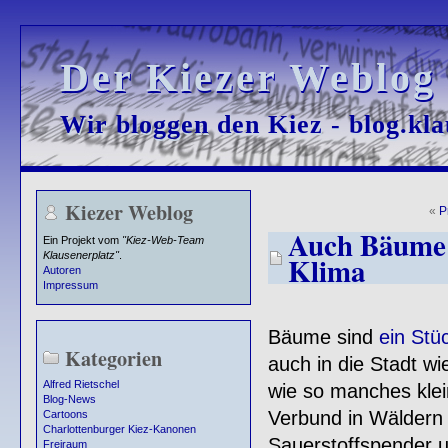
Der Kiezer Weblog
Der Kiezer Weblog
Wir bloggen den Kiez - blog.kla
Wir bloggen den Kiez - blog.kla
Kiezer Weblog
«
P
Auch Bäume 
Ein Projekt vom
"Kiez-Web-Team
Klausenerplatz"
.
Klima
Autoren
Impressum
Bäume sind
ein Stü
Kategorien
auch in die Stadt wi
Alfred Rietschel
wie so manches klei
Blog-News
Verbund in Wäldern 
Cartoons
Charlottenburger Kiez-Kanonen
Sauerstoffspender 
Freiraum