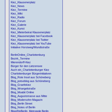
Kiez_Klausenerplatz
Kiez_News
Kiez_Termine
Kiez_Wiki
Kiez_Radio
Kiez_Forum
Kiez_Galerie
Kiez_Kunst
Kiez_Mieterbeirat Klausenerplatz
Kiez_Klausenerplatz bei Facebook
Kiez_Klausenerplatz bei Twitter
Kiez_Klausenerplatz bei YouTube
Initiative Horstweg/Wundtstraße
BerlinOnline_Charlottenburg
Bezirk_Termine
Mierendorff-Kiez
Bürger für den Lietzensee
Auch ein_Charlottenburger Kiez
Charlottenburger Bürgerinitiativen
Blog_Rote Insel aus Schöneberg
Blog_potseblog aus Schöneberg
Blog_Graefekiez
Blog_Wrangelstraße
Blog_Moabit Online
Blog_Auguststrasse aus Mitte
Blog_Modersohn-Magazin
Blog_Berlin Street
Blog_Notes of Berlin
Blog@inBerlin_Metropole Berlin