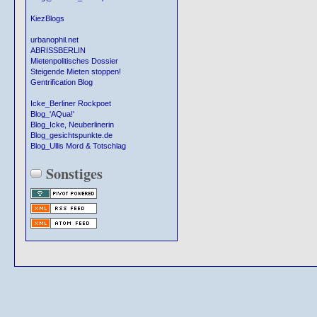
KiezBlogs
urbanophil.net
ABRISSBERLIN
Mietenpolitisches Dossier
Steigende Mieten stoppen!
Gentrification Blog
Icke_Berliner Rockpoet
Blog_'AQua!'
Blog_Icke, Neuberlinerin
Blog_gesichtspunkte.de
Blog_Ullis Mord & Totschlag
Sonstiges