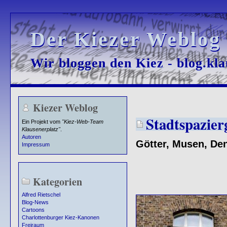
Der Kiezer Weblog
Der Kiezer Weblog
Wir bloggen den Kiez - blog.kla
Wir bloggen den Kiez - blog.kla
Kiezer Weblog
Stadtspazier
Ein Projekt vom
"Kiez-Web-Team
Klausenerplatz"
.
Autoren
Götter, Musen, De
Impressum
Kategorien
Alfred Rietschel
Blog-News
Cartoons
Charlottenburger Kiez-Kanonen
Freiraum