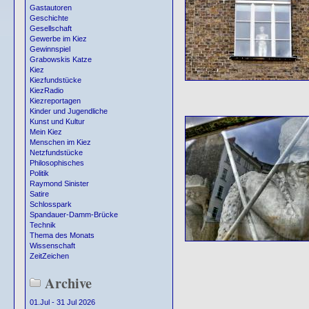
Gastautoren
Geschichte
Gesellschaft
Gewerbe im Kiez
Gewinnspiel
Grabowskis Katze
Kiez
Kiezfundstücke
KiezRadio
Kiezreportagen
Kinder und Jugendliche
Kunst und Kultur
Mein Kiez
Menschen im Kiez
Netzfundstücke
Philosophisches
Politik
Raymond Sinister
Satire
Schlosspark
Spandauer-Damm-Brücke
Technik
Thema des Monats
Wissenschaft
ZeitZeichen
Archive
01.Jul - 31 Jul 2026