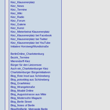
Kiez_Klausenerplatz
Kiez_News
Kiez_Termine
Kiez_Wiki
Kiez_Radio
Kiez_Forum
Kiez_Galerie
Kiez_Kunst
Kiez_Mieterbeirat Klausenerplatz
Kiez_Klausenerplatz bei Facebook
Kiez_Klausenerplatz bei Twitter
Kiez_Klausenerplatz bei YouTube
Initiative Horstweg/Wundtstraße
BerlinOnline_Charlottenburg
Bezirk_Termine
Mierendorff-Kiez
Bürger für den Lietzensee
Auch ein_Charlottenburger Kiez
Charlottenburger Bürgerinitiativen
Blog_Rote Insel aus Schöneberg
Blog_potseblog aus Schöneberg
Blog_Graefekiez
Blog_Wrangelstraße
Blog_Moabit Online
Blog_Auguststrasse aus Mitte
Blog_Modersohn-Magazin
Blog_Berlin Street
Blog_Notes of Berlin
Blog@inBerlin_Metropole Berlin