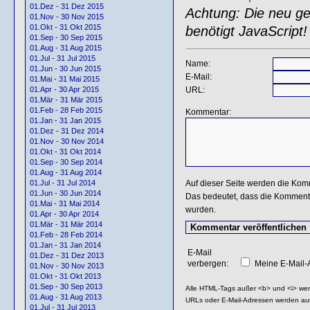
01.Dez - 31 Dez 2015
Achtung: Die neu gen
01.Nov - 30 Nov 2015
01.Okt - 31 Okt 2015
benötigt JavaScript!
01.Sep - 30 Sep 2015
01.Aug - 31 Aug 2015
01.Jul - 31 Jul 2015
Name:
01.Jun - 30 Jun 2015
E-Mail:
01.Mai - 31 Mai 2015
URL:
01.Apr - 30 Apr 2015
01.Mär - 31 Mär 2015
01.Feb - 28 Feb 2015
Kommentar:
01.Jan - 31 Jan 2015
01.Dez - 31 Dez 2014
01.Nov - 30 Nov 2014
01.Okt - 31 Okt 2014
01.Sep - 30 Sep 2014
01.Aug - 31 Aug 2014
Auf dieser Seite werden die Kom
01.Jul - 31 Jul 2014
01.Jun - 30 Jun 2014
Das bedeutet, dass die Kommentar
01.Mai - 31 Mai 2014
wurden.
01.Apr - 30 Apr 2014
01.Mär - 31 Mär 2014
01.Feb - 28 Feb 2014
01.Jan - 31 Jan 2014
E-Mail
01.Dez - 31 Dez 2013
verbergen:
Meine E-Mail-A
01.Nov - 30 Nov 2013
01.Okt - 31 Okt 2013
01.Sep - 30 Sep 2013
Alle HTML-Tags außer <b> und <i> we
01.Aug - 31 Aug 2013
URLs oder E-Mail-Adressen werden au
01.Jul - 31 Jul 2013