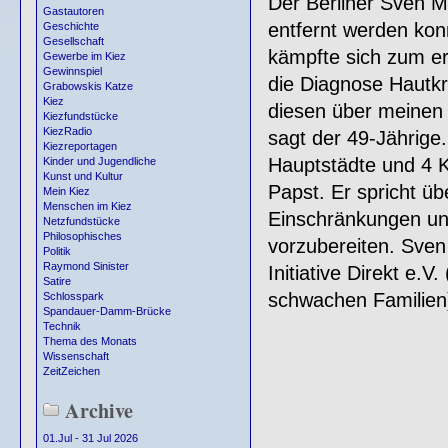
Der Berliner Sven M
Gastautoren
entfernt werden konn
Geschichte
Gesellschaft
kämpfte sich zum er
Gewerbe im Kiez
Gewinnspiel
die Diagnose Hautkr
Grabowskis Katze
Kiez
diesen über meinen 
Kiezfundstücke
KiezRadio
sagt der 49-Jährige
Kiezreportagen
Hauptstädte und 4 K
Kinder und Jugendliche
Kunst und Kultur
Papst. Er spricht ü
Mein Kiez
Menschen im Kiez
Einschränkungen und
Netzfundstücke
Philosophisches
vorzubereiten. Sven
Politik
Raymond Sinister
Initiative Direkt e.V
Satire
schwachen Familien) 
Schlosspark
Spandauer-Damm-Brücke
Technik
Thema des Monats
Wissenschaft
ZeitZeichen
Archive
01.Jul - 31 Jul 2026