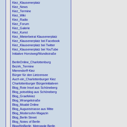
Kiez_Klausenerplatz
Kiez_News
Kiez_Termine
Kiez_Wiki
Kiez_Radio
Kiez_Forum
Kiez_Galerie
Kiez_Kunst
Kiez_Mieterbeirat Klausenerplatz
Kiez_Klausenerplatz bei Facebook
Kiez_Klausenerplatz bei Twitter
Kiez_Klausenerplatz bei YouTube
Initiative Horstweg/Wundtstraße
BerlinOnline_Charlottenburg
Bezirk_Termine
Mierendorff-Kiez
Bürger für den Lietzensee
Auch ein_Charlottenburger Kiez
Charlottenburger Bürgerinitiativen
Blog_Rote Insel aus Schöneberg
Blog_potseblog aus Schöneberg
Blog_Graefekiez
Blog_Wrangelstraße
Blog_Moabit Online
Blog_Auguststrasse aus Mitte
Blog_Modersohn-Magazin
Blog_Berlin Street
Blog_Notes of Berlin
Blog@inBerlin_Metropole Berlin