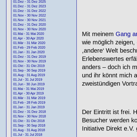
01.Dez - 31 Dez 2025
01.Dez - 31 Dez 2023
01.Dez - 31 Dez 2022
01.Nov - 30 Nov 2022
01.Nov - 30 Nov 2021
01.Dez - 31 Dez 2020
01.Nov - 30 Nov 2020
Mit meinem
Gang an
01.Mai - 31 Mai 2020
01.Apr - 30 Apr 2020
wie möglich zeigen, 
01.Mär - 31 Mär 2020
01.Feb - 29 Feb 2020
,andere‘ Welt besch
01.Jan - 31 Jan 2020
01.Dez - 31 Dez 2019
Erlebenswertes erfä
01.Nov - 30 Nov 2019
anders – doch ich 
01.Okt - 31 Okt 2019
01.Sep - 30 Sep 2019
und ihr könnt mich 
01.Aug - 31 Aug 2019
01.Jul - 31 Jul 2019
zweistündigen Vortra
01.Jun - 30 Jun 2019
01.Mai - 31 Mai 2019
01.Apr - 30 Apr 2019
01.Mär - 31 Mär 2019
01.Feb - 28 Feb 2019
01.Jan - 31 Jan 2019
Der Eintritt ist fre
01.Dez - 31 Dez 2018
01.Nov - 30 Nov 2018
Besucher werden ko
01.Okt - 31 Okt 2018
01.Sep - 30 Sep 2018
Initiative Direkt e.V
01.Aug - 31 Aug 2018
01.Jul - 31 Jul 2018