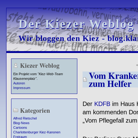
Der Kiezer Weblog
Der Kiezer Weblog
Wir bloggen den Kiez - blog.kla
Wir bloggen den Kiez - blog.kla
Kiezer Weblog
Vom Krankenb
Ein Projekt vom
"Kiez-Web-Team
Klausenerplatz"
.
zum Helfer
Autoren
Impressum
Der
KDFB
im Haus H
Kategorien
am kommenden Donn
Alfred Rietschel
„Vom Pflegefall zum
Blog-News
Cartoons
Charlottenburger Kiez-Kanonen
Freiraum