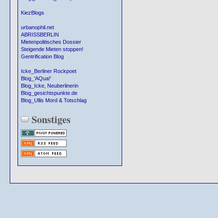
KiezBlogs
urbanophil.net
ABRISSBERLIN
Mietenpolitisches Dossier
Steigende Mieten stoppen!
Gentrification Blog
Icke_Berliner Rockpoet
Blog_'AQua!'
Blog_Icke, Neuberlinerin
Blog_gesichtspunkte.de
Blog_Ullis Mord & Totschlag
Sonstiges