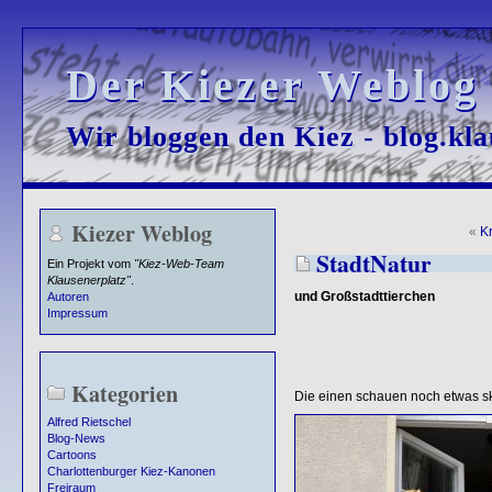
Der Kiezer Weblog
Der Kiezer Weblog
Wir bloggen den Kiez - blog.kla
Wir bloggen den Kiez - blog.kla
Kiezer Weblog
«
K
StadtNatur
Ein Projekt vom
"Kiez-Web-Team
Klausenerplatz"
.
und Großstadttierchen
Autoren
Impressum
Kategorien
Die einen schauen noch etwas s
Alfred Rietschel
Blog-News
Cartoons
Charlottenburger Kiez-Kanonen
Freiraum