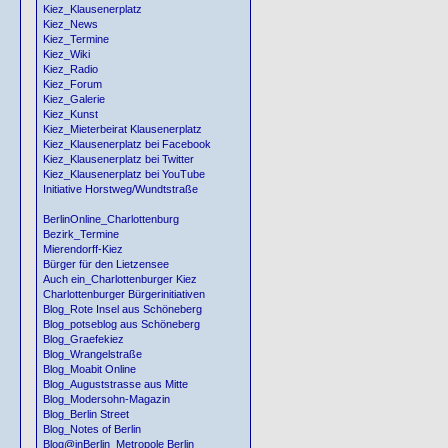
Kiez_Klausenerplatz
Kiez_News
Kiez_Termine
Kiez_Wiki
Kiez_Radio
Kiez_Forum
Kiez_Galerie
Kiez_Kunst
Kiez_Mieterbeirat Klausenerplatz
Kiez_Klausenerplatz bei Facebook
Kiez_Klausenerplatz bei Twitter
Kiez_Klausenerplatz bei YouTube
Initiative Horstweg/Wundtstraße
BerlinOnline_Charlottenburg
Bezirk_Termine
Mierendorff-Kiez
Bürger für den Lietzensee
Auch ein_Charlottenburger Kiez
Charlottenburger Bürgerinitiativen
Blog_Rote Insel aus Schöneberg
Blog_potseblog aus Schöneberg
Blog_Graefekiez
Blog_Wrangelstraße
Blog_Moabit Online
Blog_Auguststrasse aus Mitte
Blog_Modersohn-Magazin
Blog_Berlin Street
Blog_Notes of Berlin
Blog@inBerlin_Metropole Berlin