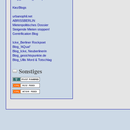
KiezBlogs
urbanophil.net
ABRISSBERLIN
Mietenpolitisches Dossier
Steigende Mieten stoppen!
Gentrification Blog
Icke_Berliner Rockpoet
Blog_'AQua!'
Blog_Icke, Neuberlinerin
Blog_gesichtspunkte.de
Blog_Ullis Mord & Totschlag
Sonstiges