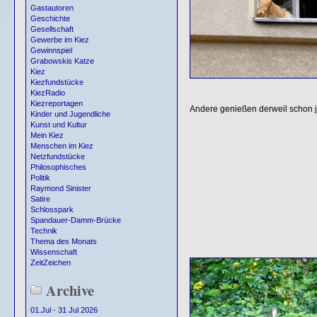
Gastautoren
Geschichte
Gesellschaft
Gewerbe im Kiez
Gewinnspiel
Grabowskis Katze
Kiez
Kiezfundstücke
KiezRadio
Kiezreportagen
Andere genießen derweil schon 
Kinder und Jugendliche
Kunst und Kultur
Mein Kiez
Menschen im Kiez
Netzfundstücke
Philosophisches
Politik
Raymond Sinister
Satire
Schlosspark
Spandauer-Damm-Brücke
Technik
Thema des Monats
Wissenschaft
ZeitZeichen
Archive
01.Jul - 31 Jul 2026