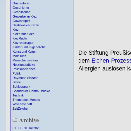
Gastautoren
Geschichte
Gesellschaft
Gewerbe im Kiez
Gewinnspiel
Grabowskis Katze
Kiez
Kiezfundstücke
KiezRadio
Kiezreportagen
Kinder und Jugendliche
Die Stiftung Preußi
Kunst und Kultur
Mein Kiez
dem
Eichen-Prozess
Menschen im Kiez
Netzfundstücke
Allergien auslösen k
Philosophisches
Politik
Raymond Sinister
Satire
Schlosspark
Spandauer-Damm-Brücke
Technik
Thema des Monats
Wissenschaft
ZeitZeichen
Archive
01.Jul - 31 Jul 2026