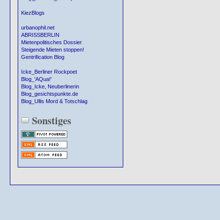
KiezBlogs
urbanophil.net
ABRISSBERLIN
Mietenpolitisches Dossier
Steigende Mieten stoppen!
Gentrification Blog
Icke_Berliner Rockpoet
Blog_'AQua!'
Blog_Icke, Neuberlinerin
Blog_gesichtspunkte.de
Blog_Ullis Mord & Totschlag
Sonstiges