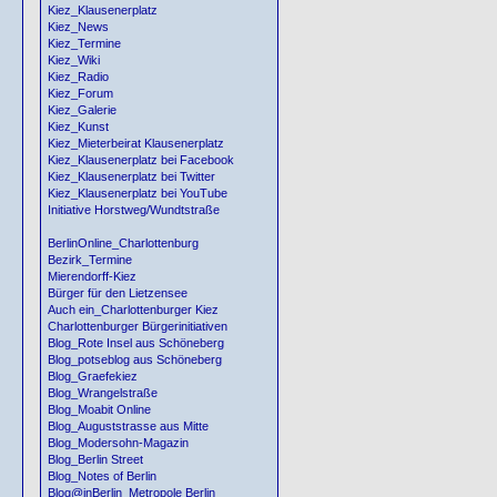
Kiez_Klausenerplatz
Kiez_News
Kiez_Termine
Kiez_Wiki
Kiez_Radio
Kiez_Forum
Kiez_Galerie
Kiez_Kunst
Kiez_Mieterbeirat Klausenerplatz
Kiez_Klausenerplatz bei Facebook
Kiez_Klausenerplatz bei Twitter
Kiez_Klausenerplatz bei YouTube
Initiative Horstweg/Wundtstraße
BerlinOnline_Charlottenburg
Bezirk_Termine
Mierendorff-Kiez
Bürger für den Lietzensee
Auch ein_Charlottenburger Kiez
Charlottenburger Bürgerinitiativen
Blog_Rote Insel aus Schöneberg
Blog_potseblog aus Schöneberg
Blog_Graefekiez
Blog_Wrangelstraße
Blog_Moabit Online
Blog_Auguststrasse aus Mitte
Blog_Modersohn-Magazin
Blog_Berlin Street
Blog_Notes of Berlin
Blog@inBerlin_Metropole Berlin