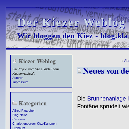
Der Kiezer Weblog
Der Kiezer Weblog
Wir bloggen den Kiez - blog.kla
Wir bloggen den Kiez - blog.kla
Kiezer Weblog
«
Ab
Neues von d
Ein Projekt vom
"Kiez-Web-Team
Klausenerplatz"
.
Autoren
Impressum
Die
Brunnenanlage i
Kategorien
Fontäne sprudelt wi
Alfred Rietschel
Blog-News
Cartoons
Charlottenburger Kiez-Kanonen
Freiraum