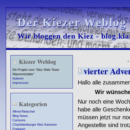
Der Kiezer Weblog
Der Kiezer Weblog
Wir bloggen den Kiez - blog.kla
Wir bloggen den Kiez - blog.kla
Kiezer Weblog
vierter Adve
Ein Projekt vom
"Kiez-Web-Team
Klausenerplatz"
.
Autoren
Hallo alle zusammen
Impressum
Wir wünsche
Nur noch eine Woch
Kategorien
habe alle Geschenke
Alfred Rietschel
müssen jetzt nur noc
Blog-News
Cartoons
Angestellte sind tr
Charlottenburger Kiez-Kanonen
Freiraum