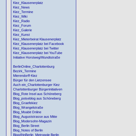
Kiez_Klausenerplatz
Kiez_News
Kiez_Termine
Kiez_Wiki
Kiez_Radio
Kiez_Forum
Kiez_Galerie
Kiez_Kunst
Kiez_Mieterbeirat Klausenerplatz
Kiez_Klausenerplatz bei Facebook
Kiez_Klausenerplatz bei Twitter
Kiez_Klausenerplatz bei YouTube
Initiative Horstweg/Wundtstraße
BerlinOnline_Charlottenburg
Bezirk_Termine
Mierendorff-Kiez
Bürger für den Lietzensee
Auch ein_Charlottenburger Kiez
Charlottenburger Bürgerinitiativen
Blog_Rote Insel aus Schöneberg
Blog_potseblog aus Schöneberg
Blog_Graefekiez
Blog_Wrangelstraße
Blog_Moabit Online
Blog_Auguststrasse aus Mitte
Blog_Modersohn-Magazin
Blog_Berlin Street
Blog_Notes of Berlin
Blog@inBerlin_Metropole Berlin