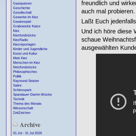
freundlich und wirken
Gastautoren
Geschichte
auch mal probieren.
Gesellschaft
Gewerbe im Kiez
Laßt Euch jedenfalls
Gewinnspiel
Grabowskis Katze
Und ich höre diese 
Kiez
Kiezfundstücke
schaue Weihnachtsfi
KiezRadio
Kiezreportagen
ausgewählten Kunde
Kinder und Jugendliche
Kunst und Kultur
Mein Kiez
Menschen im Kiez
Netzfundstücke
Philosophisches
Politik
Raymond Sinister
Satire
Schlosspark
Spandauer-Damm-Brücke
Technik
Thema des Monats
Wissenschaft
ZeitZeichen
Archive
01.Jul - 31 Jul 2026