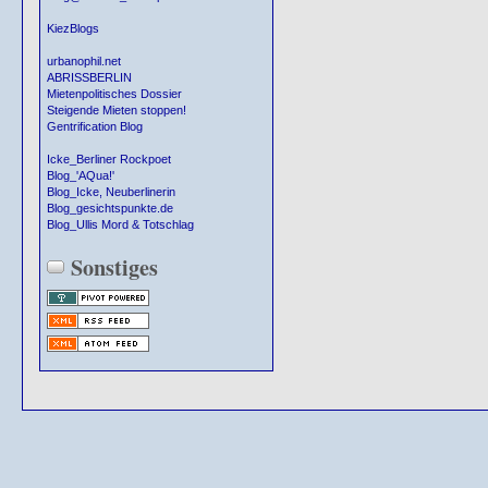
KiezBlogs
urbanophil.net
ABRISSBERLIN
Mietenpolitisches Dossier
Steigende Mieten stoppen!
Gentrification Blog
Icke_Berliner Rockpoet
Blog_'AQua!'
Blog_Icke, Neuberlinerin
Blog_gesichtspunkte.de
Blog_Ullis Mord & Totschlag
Sonstiges