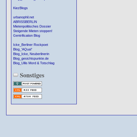
KiezBlogs
urbanophil.net
ABRISSBERLIN
Mietenpolitisches Dossier
Steigende Mieten stoppen!
Gentrification Blog
Icke_Berliner Rockpoet
Blog_'AQua!'
Blog_Icke, Neuberlinerin
Blog_gesichtspunkte.de
Blog_Ullis Mord & Totschlag
Sonstiges