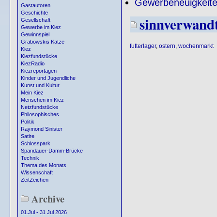
Gewerbeneuigkeit
Gastautoren
Geschichte
sinnverwand
Gesellschaft
Gewerbe im Kiez
Gewinnspiel
Grabowskis Katze
futterlager
,
ostern
,
wochenmarkt
Kiez
Kiezfundstücke
KiezRadio
Kiezreportagen
Kinder und Jugendliche
Kunst und Kultur
Mein Kiez
Menschen im Kiez
Netzfundstücke
Philosophisches
Politik
Raymond Sinister
Satire
Schlosspark
Spandauer-Damm-Brücke
Technik
Thema des Monats
Wissenschaft
ZeitZeichen
Archive
01.Jul - 31 Jul 2026