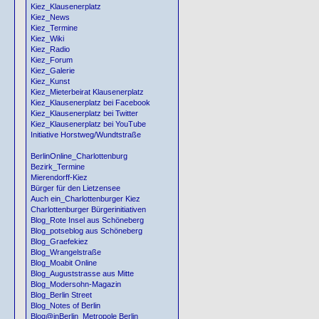
Kiez_Klausenerplatz
Kiez_News
Kiez_Termine
Kiez_Wiki
Kiez_Radio
Kiez_Forum
Kiez_Galerie
Kiez_Kunst
Kiez_Mieterbeirat Klausenerplatz
Kiez_Klausenerplatz bei Facebook
Kiez_Klausenerplatz bei Twitter
Kiez_Klausenerplatz bei YouTube
Initiative Horstweg/Wundtstraße
BerlinOnline_Charlottenburg
Bezirk_Termine
Mierendorff-Kiez
Bürger für den Lietzensee
Auch ein_Charlottenburger Kiez
Charlottenburger Bürgerinitiativen
Blog_Rote Insel aus Schöneberg
Blog_potseblog aus Schöneberg
Blog_Graefekiez
Blog_Wrangelstraße
Blog_Moabit Online
Blog_Auguststrasse aus Mitte
Blog_Modersohn-Magazin
Blog_Berlin Street
Blog_Notes of Berlin
Blog@inBerlin_Metropole Berlin