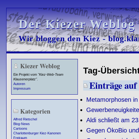
Der Kiezer Weblog
Der Kiezer Weblog
Wir bloggen den Kiez - blog.kla
Wir bloggen den Kiez - blog.kla
Kiezer Weblog
Tag-Übersicht 
Ein Projekt vom
"Kiez-Web-Team
Klausenerplatz"
.
Einträge auf 
Autoren
Impressum
Metamorphosen in 
Gewerbeneuigkeit
Kategorien
Aldi schließt am 2
Alfred Rietschel
Blog-News
Cartoons
Gegen ÖkoBio und
Charlottenburger Kiez-Kanonen
Freiraum