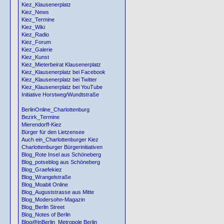
Kiez_Klausenerplatz
Kiez_News
Kiez_Termine
Kiez_Wiki
Kiez_Radio
Kiez_Forum
Kiez_Galerie
Kiez_Kunst
Kiez_Mieterbeirat Klausenerplatz
Kiez_Klausenerplatz bei Facebook
Kiez_Klausenerplatz bei Twitter
Kiez_Klausenerplatz bei YouTube
Initiative Horstweg/Wundtstraße
BerlinOnline_Charlottenburg
Bezirk_Termine
Mierendorff-Kiez
Bürger für den Lietzensee
Auch ein_Charlottenburger Kiez
Charlottenburger Bürgerinitiativen
Blog_Rote Insel aus Schöneberg
Blog_potseblog aus Schöneberg
Blog_Graefekiez
Blog_Wrangelstraße
Blog_Moabit Online
Blog_Auguststrasse aus Mitte
Blog_Modersohn-Magazin
Blog_Berlin Street
Blog_Notes of Berlin
Blog@inBerlin_Metropole Berlin