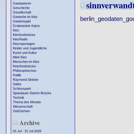
sinnverwand
Gastautoren
Geschichte
Gesellschaft
Gewerbe im Kiez
berlin_geodaten_goo
Gewinnspiel
Grabowskis Katze
Kiez
Kiezfundstücke
KiezRadio
Kiezreportagen
Kinder und Jugendliche
Kunst und Kultur
Mein Kiez
Menschen im Kiez
Netzfundstücke
Philosophisches
Politik
Raymond Sinister
Satire
Schlosspark
Spandauer-Damm-Brücke
Technik
Thema des Monats
Wissenschaft
ZeitZeichen
Archive
01.Jul - 31 Jul 2026