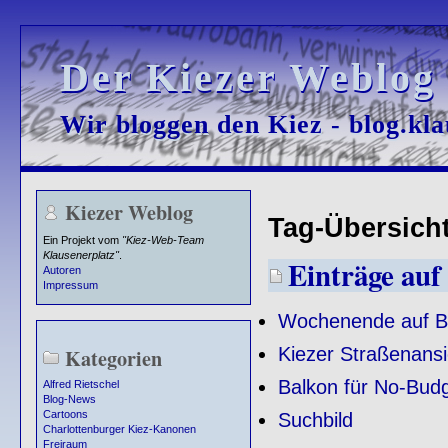
Der Kiezer Weblog
Der Kiezer Weblog
Wir bloggen den Kiez - blog.kla
Wir bloggen den Kiez - blog.kla
Kiezer Weblog
Tag-Übersicht 
Ein Projekt vom
"Kiez-Web-Team
Klausenerplatz"
.
Einträge auf 
Autoren
Impressum
Wochenende auf B
Kiezer Straßenans
Kategorien
Balkon für No-Budg
Alfred Rietschel
Blog-News
Cartoons
Suchbild
Charlottenburger Kiez-Kanonen
Freiraum