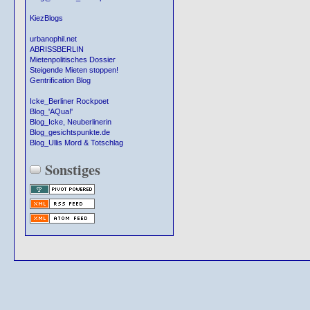
KiezBlogs
urbanophil.net
ABRISSBERLIN
Mietenpolitisches Dossier
Steigende Mieten stoppen!
Gentrification Blog
Icke_Berliner Rockpoet
Blog_'AQua!'
Blog_Icke, Neuberlinerin
Blog_gesichtspunkte.de
Blog_Ullis Mord & Totschlag
Sonstiges