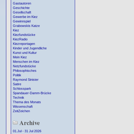
Gastautoren
Geschichte
Gesellschaft
Gewerbe im Kiez
Gewinnspiel
Grabowskis Katze
Kiez
Kiezfundstücke
KiezRadio
Kiezreportagen
Kinder und Jugendliche
Kunst und Kultur
Mein Kiez
Menschen im Kiez
Netzfundstücke
Philosophisches
Politik
Raymond Sinister
Satire
Schlosspark
Spandauer-Damm-Brücke
Technik
Thema des Monats
Wissenschaft
ZeitZeichen
Archive
01.Jul - 31 Jul 2026