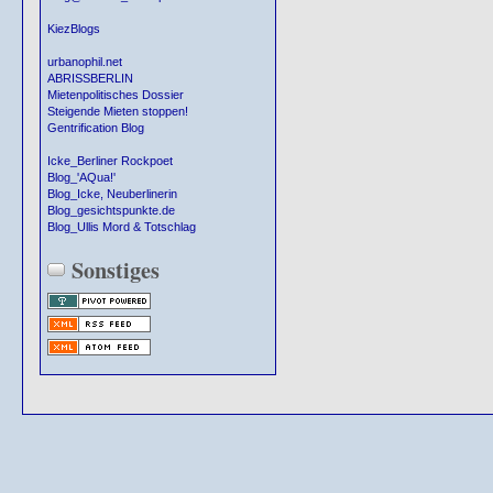
KiezBlogs
urbanophil.net
ABRISSBERLIN
Mietenpolitisches Dossier
Steigende Mieten stoppen!
Gentrification Blog
Icke_Berliner Rockpoet
Blog_'AQua!'
Blog_Icke, Neuberlinerin
Blog_gesichtspunkte.de
Blog_Ullis Mord & Totschlag
Sonstiges