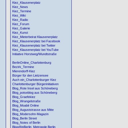
Kiez_Klausenerplatz
Kiez_News
Kiez_Termine
Kiez_Wiki
Kiez_Radio
Kiez_Forum
Kiez_Galerie
Kiez_Kunst
Kiez_Mieterbeirat Klausenerplatz
Kiez_Klausenerplatz bei Facebook
Kiez_Klausenerplatz bei Twitter
Kiez_Klausenerplatz bei YouTube
Initiative Horstweg/Wundtstraße
BerlinOnline_Charlottenburg
Bezirk_Termine
Mierendorff-Kiez
Bürger für den Lietzensee
Auch ein_Charlottenburger Kiez
Charlottenburger Bürgerinitiativen
Blog_Rote Insel aus Schöneberg
Blog_potseblog aus Schöneberg
Blog_Graefekiez
Blog_Wrangelstraße
Blog_Moabit Online
Blog_Auguststrasse aus Mitte
Blog_Modersohn-Magazin
Blog_Berlin Street
Blog_Notes of Berlin
Blog@inBerlin_Metropole Berlin