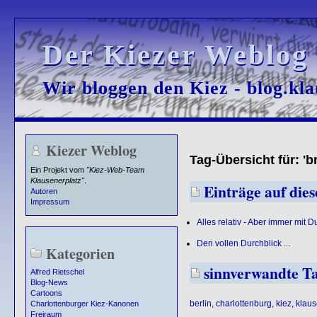
Der Kiezer Weblog
Der Kiezer Weblog
Wir bloggen den Kiez - blog.kla
Wir bloggen den Kiez - blog.kla
Kiezer Weblog
Tag-Übersicht für: 'bri
Ein Projekt vom
"Kiez-Web-Team
Klausenerplatz"
.
Einträge auf diese
Autoren
Impressum
Alles relativ - Aber immer mit D
Den vollen Durchblick ...
Kategorien
sinnverwandte T
Alfred Rietschel
Blog-News
Cartoons
berlin
,
charlottenburg
,
kiez
,
klaus
Charlottenburger Kiez-Kanonen
Freiraum