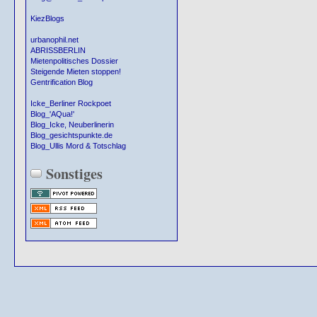
KiezBlogs
urbanophil.net
ABRISSBERLIN
Mietenpolitisches Dossier
Steigende Mieten stoppen!
Gentrification Blog
Icke_Berliner Rockpoet
Blog_'AQua!'
Blog_Icke, Neuberlinerin
Blog_gesichtspunkte.de
Blog_Ullis Mord & Totschlag
Sonstiges