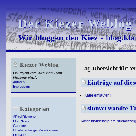
Der Kiezer Weblog
Der Kiezer Weblog
Wir bloggen den Kiez - blog.kla
Wir bloggen den Kiez - blog.kla
Kiezer Weblog
Tag-Übersicht für: 'e
Ein Projekt vom
"Kiez-Web-Team
Klausenerplatz"
.
Einträge auf dies
Autoren
Impressum
Kater entlaufen!
sinnverwandte T
Kategorien
Alfred Rietschel
kater
,
klausenerplatz
,
suchanzei
Blog-News
Cartoons
Charlottenburger Kiez-Kanonen
Freiraum