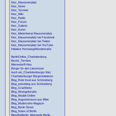
Kiez_Klausenerplatz
Kiez_News
Kiez_Termine
Kiez_Wiki
Kiez_Radio
Kiez_Forum
Kiez_Galerie
Kiez_Kunst
Kiez_Mieterbeirat Klausenerplatz
Kiez_Klausenerplatz bei Facebook
Kiez_Klausenerplatz bei Twitter
Kiez_Klausenerplatz bei YouTube
Initiative Horstweg/Wundtstraße
BerlinOnline_Charlottenburg
Bezirk_Termine
Mierendorff-Kiez
Bürger für den Lietzensee
Auch ein_Charlottenburger Kiez
Charlottenburger Bürgerinitiativen
Blog_Rote Insel aus Schöneberg
Blog_potseblog aus Schöneberg
Blog_Graefekiez
Blog_Wrangelstraße
Blog_Moabit Online
Blog_Auguststrasse aus Mitte
Blog_Modersohn-Magazin
Blog_Berlin Street
Blog_Notes of Berlin
Blog@inBerlin_Metropole Berlin