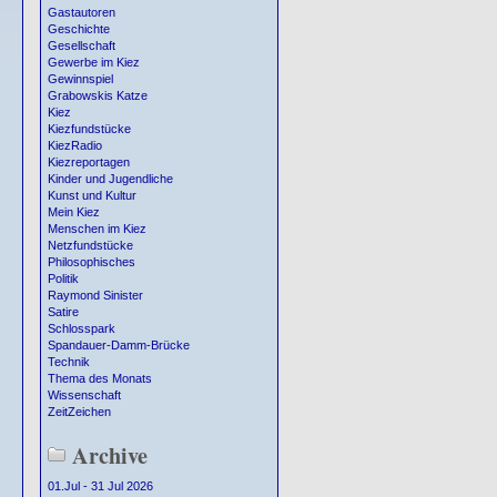
Gastautoren
Geschichte
Gesellschaft
Gewerbe im Kiez
Gewinnspiel
Grabowskis Katze
Kiez
Kiezfundstücke
KiezRadio
Kiezreportagen
Kinder und Jugendliche
Kunst und Kultur
Mein Kiez
Menschen im Kiez
Netzfundstücke
Philosophisches
Politik
Raymond Sinister
Satire
Schlosspark
Spandauer-Damm-Brücke
Technik
Thema des Monats
Wissenschaft
ZeitZeichen
Archive
01.Jul - 31 Jul 2026