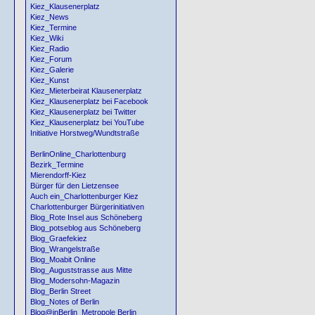
Kiez_Klausenerplatz
Kiez_News
Kiez_Termine
Kiez_Wiki
Kiez_Radio
Kiez_Forum
Kiez_Galerie
Kiez_Kunst
Kiez_Mieterbeirat Klausenerplatz
Kiez_Klausenerplatz bei Facebook
Kiez_Klausenerplatz bei Twitter
Kiez_Klausenerplatz bei YouTube
Initiative Horstweg/Wundtstraße
BerlinOnline_Charlottenburg
Bezirk_Termine
Mierendorff-Kiez
Bürger für den Lietzensee
Auch ein_Charlottenburger Kiez
Charlottenburger Bürgerinitiativen
Blog_Rote Insel aus Schöneberg
Blog_potseblog aus Schöneberg
Blog_Graefekiez
Blog_Wrangelstraße
Blog_Moabit Online
Blog_Auguststrasse aus Mitte
Blog_Modersohn-Magazin
Blog_Berlin Street
Blog_Notes of Berlin
Blog@inBerlin_Metropole Berlin