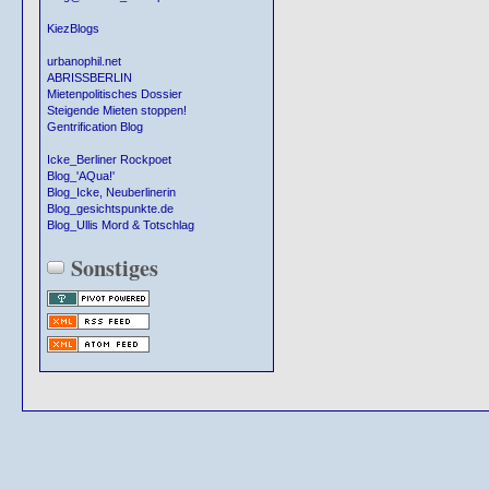
KiezBlogs
urbanophil.net
ABRISSBERLIN
Mietenpolitisches Dossier
Steigende Mieten stoppen!
Gentrification Blog
Icke_Berliner Rockpoet
Blog_'AQua!'
Blog_Icke, Neuberlinerin
Blog_gesichtspunkte.de
Blog_Ullis Mord & Totschlag
Sonstiges