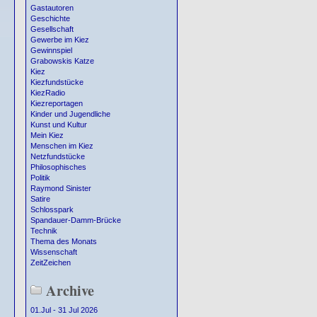
Gastautoren
Geschichte
Gesellschaft
Gewerbe im Kiez
Gewinnspiel
Grabowskis Katze
Kiez
Kiezfundstücke
KiezRadio
Kiezreportagen
Kinder und Jugendliche
Kunst und Kultur
Mein Kiez
Menschen im Kiez
Netzfundstücke
Philosophisches
Politik
Raymond Sinister
Satire
Schlosspark
Spandauer-Damm-Brücke
Technik
Thema des Monats
Wissenschaft
ZeitZeichen
Archive
01.Jul - 31 Jul 2026