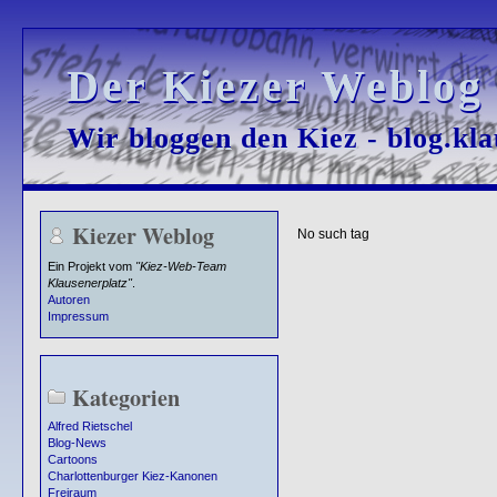
Der Kiezer Weblog
Der Kiezer Weblog
Wir bloggen den Kiez - blog.kla
Wir bloggen den Kiez - blog.kla
Kiezer Weblog
No such tag
Ein Projekt vom
"Kiez-Web-Team
Klausenerplatz"
.
Autoren
Impressum
Kategorien
Alfred Rietschel
Blog-News
Cartoons
Charlottenburger Kiez-Kanonen
Freiraum