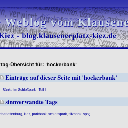
r Weblog vom Klausene
r Weblog vom Klausene
iez - blog.klausenerplatz-kiez.de
iez - blog.klausenerplatz-kiez.de
Tag-Übersicht für: 'hockerbank'
Einträge auf dieser Seite mit 'hockerbank'
Bänke im Schloßpark - Teil I
sinnverwandte Tags
charlottenburg
,
kiez
,
parkbank
,
schlosspark
,
sitzbank
,
spsg