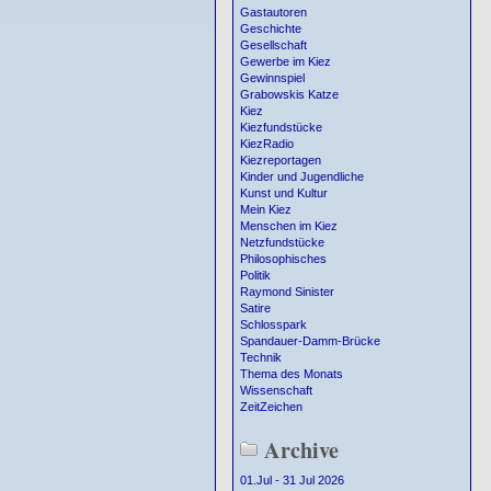
Gastautoren
Geschichte
Gesellschaft
Gewerbe im Kiez
Gewinnspiel
Grabowskis Katze
Kiez
Kiezfundstücke
KiezRadio
Kiezreportagen
Kinder und Jugendliche
Kunst und Kultur
Mein Kiez
Menschen im Kiez
Netzfundstücke
Philosophisches
Politik
Raymond Sinister
Satire
Schlosspark
Spandauer-Damm-Brücke
Technik
Thema des Monats
Wissenschaft
ZeitZeichen
Archive
01.Jul - 31 Jul 2026