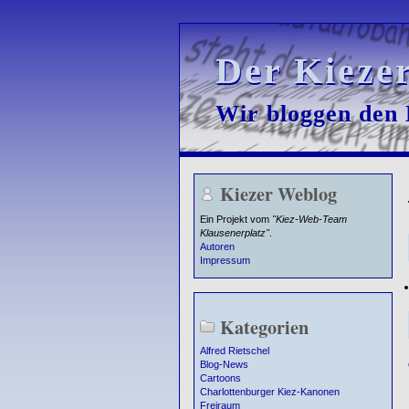
Der Kieze
Der Kieze
Wir bloggen den K
Wir bloggen den K
Kiezer Weblog
Ein Projekt vom
"Kiez-Web-Team
Klausenerplatz"
.
Autoren
Impressum
Kategorien
Alfred Rietschel
Blog-News
Cartoons
Charlottenburger Kiez-Kanonen
Freiraum