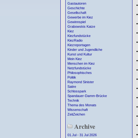
Gastautoren
Geschichte
Gesellschaft
Gewerbe im Kiez
Gewinnspiel
Grabowskis Katze
Kiez
Kiezfundstücke
KiezRadio
Kiezreportagen
Kinder und Jugendliche
Kunst und Kultur
Mein Kiez
Menschen im Kiez
Netzfundstücke
Philosophisches
Politik
Raymond Sinister
Satire
Schlosspark
Spandauer-Damm-Brücke
Technik
Thema des Monats
Wissenschaft
ZeitZeichen
Archive
01.Jul - 31 Jul 2026