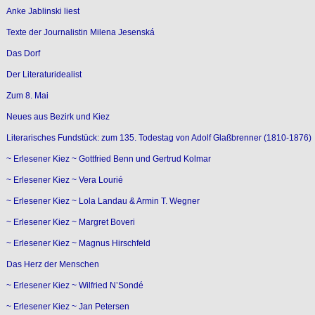
Anke Jablinski liest
Texte der Journalistin Milena Jesenská
Das Dorf
Der Literaturidealist
Zum 8. Mai
Neues aus Bezirk und Kiez
Literarisches Fundstück: zum 135. Todestag von Adolf Glaßbrenner (1810-1876)
~ Erlesener Kiez ~ Gottfried Benn und Gertrud Kolmar
~ Erlesener Kiez ~ Vera Lourié
~ Erlesener Kiez ~ Lola Landau & Armin T. Wegner
~ Erlesener Kiez ~ Margret Boveri
~ Erlesener Kiez ~ Magnus Hirschfeld
Das Herz der Menschen
~ Erlesener Kiez ~ Wilfried N’Sondé
~ Erlesener Kiez ~ Jan Petersen