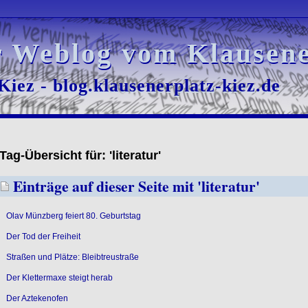
r Weblog vom Klausene
r Weblog vom Klausene
iez - blog.klausenerplatz-kiez.de
iez - blog.klausenerplatz-kiez.de
Tag-Übersicht für: 'literatur'
Einträge auf dieser Seite mit 'literatur'
Olav Münzberg feiert 80. Geburtstag
Der Tod der Freiheit
Straßen und Plätze: Bleibtreustraße
Der Klettermaxe steigt herab
Der Aztekenofen