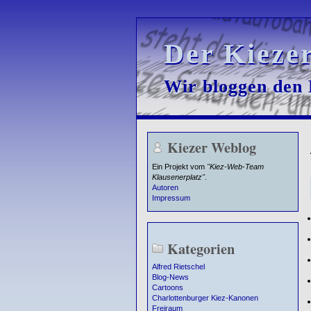
Der Kieze
Der Kieze
Wir bloggen den K
Wir bloggen den K
Kiezer Weblog
Ein Projekt vom
"Kiez-Web-Team
Klausenerplatz"
.
Autoren
Impressum
Kategorien
Alfred Rietschel
Blog-News
Cartoons
Charlottenburger Kiez-Kanonen
Freiraum