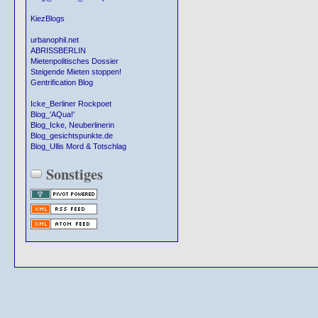
KiezBlogs
urbanophil.net
ABRISSBERLIN
Mietenpolitisches Dossier
Steigende Mieten stoppen!
Gentrification Blog
Icke_Berliner Rockpoet
Blog_'AQua!'
Blog_Icke, Neuberlinerin
Blog_gesichtspunkte.de
Blog_Ullis Mord & Totschlag
Sonstiges