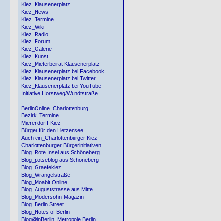
Kiez_Klausenerplatz
Kiez_News
Kiez_Termine
Kiez_Wiki
Kiez_Radio
Kiez_Forum
Kiez_Galerie
Kiez_Kunst
Kiez_Mieterbeirat Klausenerplatz
Kiez_Klausenerplatz bei Facebook
Kiez_Klausenerplatz bei Twitter
Kiez_Klausenerplatz bei YouTube
Initiative Horstweg/Wundtstraße
BerlinOnline_Charlottenburg
Bezirk_Termine
Mierendorff-Kiez
Bürger für den Lietzensee
Auch ein_Charlottenburger Kiez
Charlottenburger Bürgerinitiativen
Blog_Rote Insel aus Schöneberg
Blog_potseblog aus Schöneberg
Blog_Graefekiez
Blog_Wrangelstraße
Blog_Moabit Online
Blog_Auguststrasse aus Mitte
Blog_Modersohn-Magazin
Blog_Berlin Street
Blog_Notes of Berlin
Blog@inBerlin_Metropole Berlin