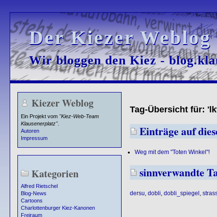
Der Kiezer Weblog
Der Kiezer Weblog
Wir bloggen den Kiez - blog.kla
Wir bloggen den Kiez - blog.kla
Kiezer Weblog
Tag-Übersicht für: 'l
Ein Projekt vom
"Kiez-Web-Team
Klausenerplatz"
.
Einträge auf dies
Autoren
Impressum
Weg mit dem "Toten Winkel"!
sinnverwandte T
Kategorien
Alfred Rietschel
dersu
,
dobli
,
dobli_spiegel
,
stras
Blog-News
Cartoons
Charlottenburger Kiez-Kanonen
Freiraum