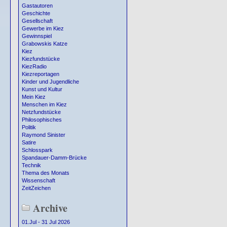
Gastautoren
Geschichte
Gesellschaft
Gewerbe im Kiez
Gewinnspiel
Grabowskis Katze
Kiez
Kiezfundstücke
KiezRadio
Kiezreportagen
Kinder und Jugendliche
Kunst und Kultur
Mein Kiez
Menschen im Kiez
Netzfundstücke
Philosophisches
Politik
Raymond Sinister
Satire
Schlosspark
Spandauer-Damm-Brücke
Technik
Thema des Monats
Wissenschaft
ZeitZeichen
Archive
01.Jul - 31 Jul 2026