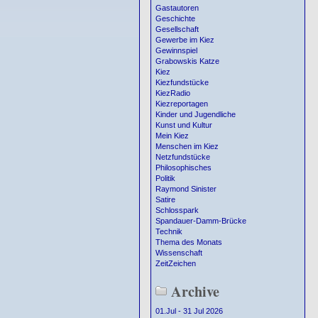
Gastautoren
Geschichte
Gesellschaft
Gewerbe im Kiez
Gewinnspiel
Grabowskis Katze
Kiez
Kiezfundstücke
KiezRadio
Kiezreportagen
Kinder und Jugendliche
Kunst und Kultur
Mein Kiez
Menschen im Kiez
Netzfundstücke
Philosophisches
Politik
Raymond Sinister
Satire
Schlosspark
Spandauer-Damm-Brücke
Technik
Thema des Monats
Wissenschaft
ZeitZeichen
Archive
01.Jul - 31 Jul 2026