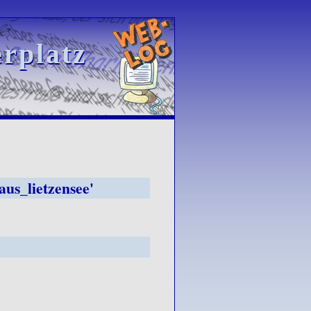
rplatz
rplatz
aus_lietzensee'