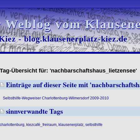
r Weblog vom Klausene
r Weblog vom Klausene
iez - blog.klausenerplatz-kiez.de
iez - blog.klausenerplatz-kiez.de
Tag-Übersicht für: 'nachbarschaftshaus_lietzensee'
Einträge auf dieser Seite mit 'nachbarschaftsh
Selbsthilfe-Wegweiser Charlottenburg-Wilmersdorf 2009-2010
sinnverwandte Tags
charlottenburg
,
kiezcafé_freiraum
,
klausenerplatz
,
selbsthilfe