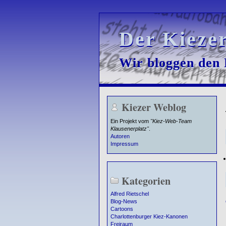
Der Kieze
Der Kieze
Wir bloggen den K
Wir bloggen den K
Kiezer Weblog
Ein Projekt vom
"Kiez-Web-Team
Klausenerplatz"
.
Autoren
Impressum
Kategorien
Alfred Rietschel
Blog-News
Cartoons
Charlottenburger Kiez-Kanonen
Freiraum