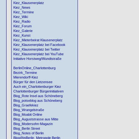
Kiez_Klausenerplatz
Kiez_News
Kiez_Termine
Kiez_Wiki
Kiez_Radio
Kiez_Forum
Kiez_Galerie
Kiez_Kunst
Kiez_Mieterbeirat Klausenerplatz
Kiez_Klausenerplatz bei Facebook
Kiez_Klausenerplatz bei Twitter
Kiez_Klausenerplatz bei YouTube
Initiative Horstweg/Wundtstraße
BerlinOnline_Charlottenburg
Bezirk_Termine
Mierendorff-Kiez
Bürger für den Lietzensee
Auch ein_Charlottenburger Kiez
Charlottenburger Bürgerinitiativen
Blog_Rote Insel aus Schöneberg
Blog_potseblog aus Schöneberg
Blog_Graefekiez
Blog_Wrangelstraße
Blog_Moabit Online
Blog_Auguststrasse aus Mitte
Blog_Modersohn-Magazin
Blog_Berlin Street
Blog_Notes of Berlin
Blog@inBerlin_Metropole Berlin