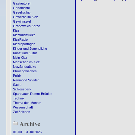
Gastautoren
Geschichte
Gesellschaft
Gewerbe im Kiez
Gewinnspiel
Grabowskis Katze
Kiez
Kiezfundstücke
KiezRadio
Kiezreportagen
Kinder und Jugendliche
Kunst und Kultur
Mein Kiez
Menschen im Kiez
Netzfundstücke
Philosophisches
Politik
Raymond Sinister
Satire
Schlosspark
Spandauer-Damm-Brücke
Technik
Thema des Monats
Wissenschaft
ZeitZeichen
Archive
01.Jul - 31 Jul 2026