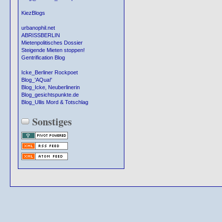
KiezBlogs
urbanophil.net
ABRISSBERLIN
Mietenpolitisches Dossier
Steigende Mieten stoppen!
Gentrification Blog
Icke_Berliner Rockpoet
Blog_'AQua!'
Blog_Icke, Neuberlinerin
Blog_gesichtspunkte.de
Blog_Ullis Mord & Totschlag
Sonstiges