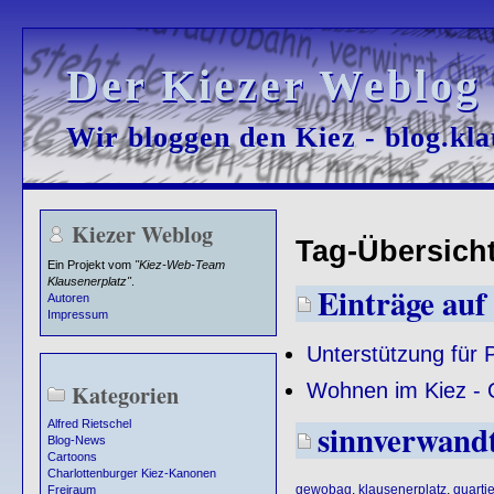
Der Kiezer Weblog
Der Kiezer Weblog
Wir bloggen den Kiez - blog.kla
Wir bloggen den Kiez - blog.kla
Kiezer Weblog
Tag-Übersicht 
Ein Projekt vom
"Kiez-Web-Team
Klausenerplatz"
.
Einträge auf 
Autoren
Impressum
Unterstützung für 
Wohnen im Kiez - Q
Kategorien
sinnverwand
Alfred Rietschel
Blog-News
Cartoons
Charlottenburger Kiez-Kanonen
gewobag
,
klausenerplatz
,
quartie
Freiraum