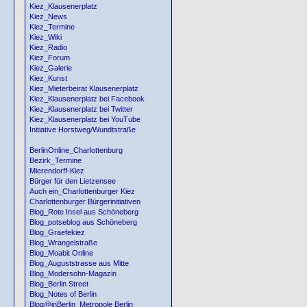
Kiez_Klausenerplatz
Kiez_News
Kiez_Termine
Kiez_Wiki
Kiez_Radio
Kiez_Forum
Kiez_Galerie
Kiez_Kunst
Kiez_Mieterbeirat Klausenerplatz
Kiez_Klausenerplatz bei Facebook
Kiez_Klausenerplatz bei Twitter
Kiez_Klausenerplatz bei YouTube
Initiative Horstweg/Wundtstraße
BerlinOnline_Charlottenburg
Bezirk_Termine
Mierendorff-Kiez
Bürger für den Lietzensee
Auch ein_Charlottenburger Kiez
Charlottenburger Bürgerinitiativen
Blog_Rote Insel aus Schöneberg
Blog_potseblog aus Schöneberg
Blog_Graefekiez
Blog_Wrangelstraße
Blog_Moabit Online
Blog_Auguststrasse aus Mitte
Blog_Modersohn-Magazin
Blog_Berlin Street
Blog_Notes of Berlin
Blog@inBerlin_Metropole Berlin