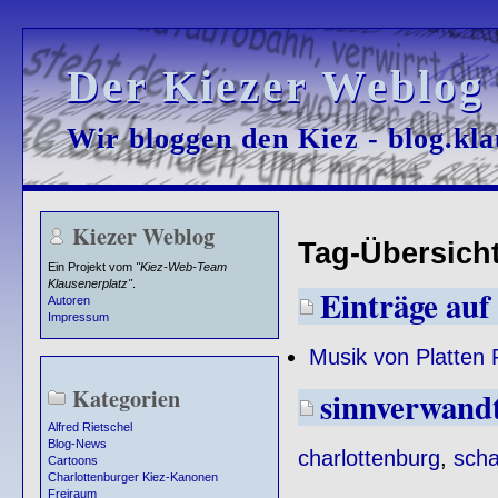
Der Kiezer Weblog
Der Kiezer Weblog
Wir bloggen den Kiez - blog.kla
Wir bloggen den Kiez - blog.kla
Kiezer Weblog
Tag-Übersicht 
Ein Projekt vom
"Kiez-Web-Team
Klausenerplatz"
.
Einträge auf 
Autoren
Impressum
Musik von Platten 
Kategorien
sinnverwand
Alfred Rietschel
Blog-News
charlottenburg
,
scha
Cartoons
Charlottenburger Kiez-Kanonen
Freiraum