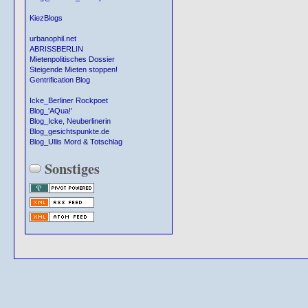
KiezBlogs
urbanophil.net
ABRISSBERLIN
Mietenpolitisches Dossier
Steigende Mieten stoppen!
Gentrification Blog
Icke_Berliner Rockpoet
Blog_'AQua!'
Blog_Icke, Neuberlinerin
Blog_gesichtspunkte.de
Blog_Ullis Mord & Totschlag
Sonstiges