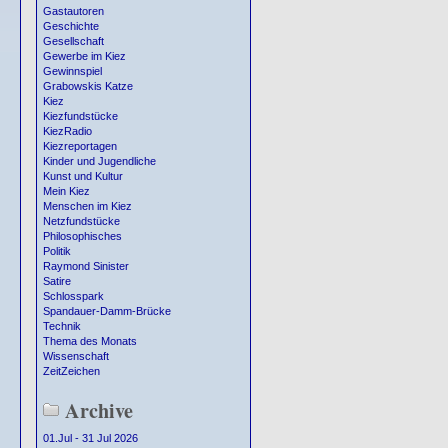
Gastautoren
Geschichte
Gesellschaft
Gewerbe im Kiez
Gewinnspiel
Grabowskis Katze
Kiez
Kiezfundstücke
KiezRadio
Kiezreportagen
Kinder und Jugendliche
Kunst und Kultur
Mein Kiez
Menschen im Kiez
Netzfundstücke
Philosophisches
Politik
Raymond Sinister
Satire
Schlosspark
Spandauer-Damm-Brücke
Technik
Thema des Monats
Wissenschaft
ZeitZeichen
Archive
01.Jul - 31 Jul 2026