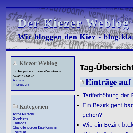
Der Kiezer Weblog
Der Kiezer Weblog
Wir bloggen den Kiez - blog.kla
Wir bloggen den Kiez - blog.kla
Kiezer Weblog
Tag-Übersicht
Ein Projekt vom
"Kiez-Web-Team
Klausenerplatz"
.
Einträge auf
Autoren
Impressum
Tariferhöhung der 
Ein Bezirk geht ba
Kategorien
gehen?
Alfred Rietschel
Blog-News
Cartoons
Wie ein Bezirk bade
Charlottenburger Kiez-Kanonen
Freiraum