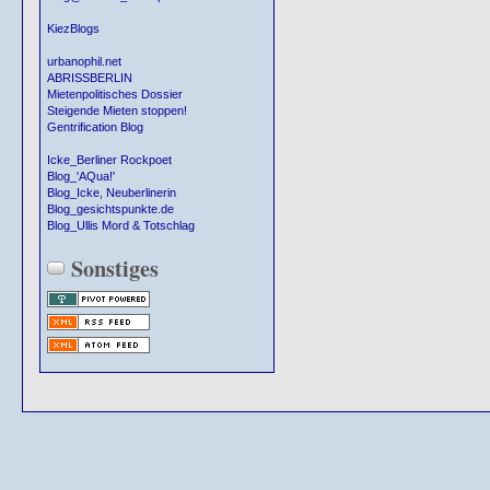
KiezBlogs
urbanophil.net
ABRISSBERLIN
Mietenpolitisches Dossier
Steigende Mieten stoppen!
Gentrification Blog
Icke_Berliner Rockpoet
Blog_'AQua!'
Blog_Icke, Neuberlinerin
Blog_gesichtspunkte.de
Blog_Ullis Mord & Totschlag
Sonstiges