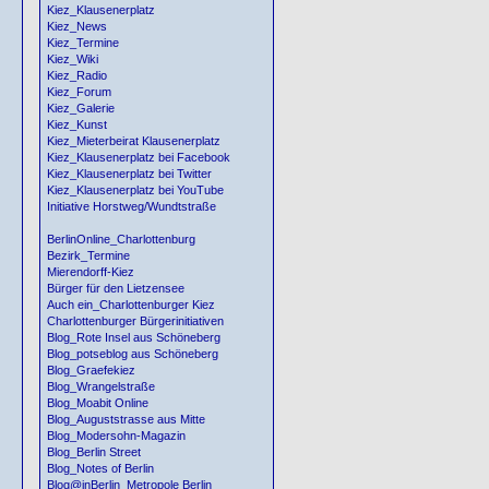
Kiez_Klausenerplatz
Kiez_News
Kiez_Termine
Kiez_Wiki
Kiez_Radio
Kiez_Forum
Kiez_Galerie
Kiez_Kunst
Kiez_Mieterbeirat Klausenerplatz
Kiez_Klausenerplatz bei Facebook
Kiez_Klausenerplatz bei Twitter
Kiez_Klausenerplatz bei YouTube
Initiative Horstweg/Wundtstraße
BerlinOnline_Charlottenburg
Bezirk_Termine
Mierendorff-Kiez
Bürger für den Lietzensee
Auch ein_Charlottenburger Kiez
Charlottenburger Bürgerinitiativen
Blog_Rote Insel aus Schöneberg
Blog_potseblog aus Schöneberg
Blog_Graefekiez
Blog_Wrangelstraße
Blog_Moabit Online
Blog_Auguststrasse aus Mitte
Blog_Modersohn-Magazin
Blog_Berlin Street
Blog_Notes of Berlin
Blog@inBerlin_Metropole Berlin