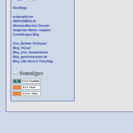
KiezBlogs
urbanophil.net
ABRISSBERLIN
Mietenpolitisches Dossier
Steigende Mieten stoppen!
Gentrification Blog
Icke_Berliner Rockpoet
Blog_'AQua!'
Blog_Icke, Neuberlinerin
Blog_gesichtspunkte.de
Blog_Ullis Mord & Totschlag
Sonstiges