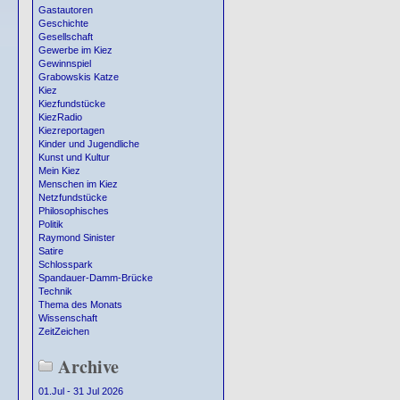
Gastautoren
Geschichte
Gesellschaft
Gewerbe im Kiez
Gewinnspiel
Grabowskis Katze
Kiez
Kiezfundstücke
KiezRadio
Kiezreportagen
Kinder und Jugendliche
Kunst und Kultur
Mein Kiez
Menschen im Kiez
Netzfundstücke
Philosophisches
Politik
Raymond Sinister
Satire
Schlosspark
Spandauer-Damm-Brücke
Technik
Thema des Monats
Wissenschaft
ZeitZeichen
Archive
01.Jul - 31 Jul 2026