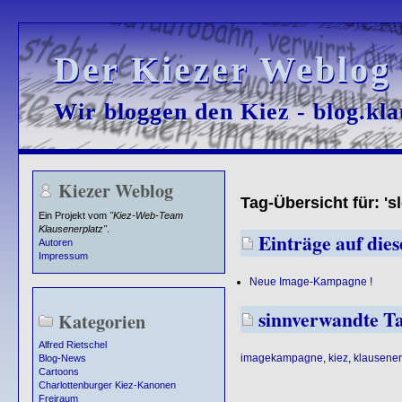
Der Kiezer Weblog
Der Kiezer Weblog
Wir bloggen den Kiez - blog.kla
Wir bloggen den Kiez - blog.kla
Kiezer Weblog
Tag-Übersicht für: 's
Ein Projekt vom
"Kiez-Web-Team
Klausenerplatz"
.
Einträge auf dies
Autoren
Impressum
Neue Image-Kampagne !
sinnverwandte T
Kategorien
Alfred Rietschel
imagekampagne
,
kiez
,
klausener
Blog-News
Cartoons
Charlottenburger Kiez-Kanonen
Freiraum