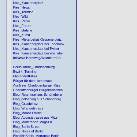
Kiez_Klausenerplatz
Kiez_News
Kiez_Termine
Kiez_Wiki
Kiez_Radio
Kiez_Forum
Kiez_Galerie
Kiez_Kunst
Kiez_Mieterbeirat Klausenerplatz
Kiez_Klausenerplatz bei Facebook
Kiez_Klausenerplatz bei Twitter
Kiez_Klausenerplatz bei YouTube
Initiative Horstweg/Wundtstraße
BerlinOnline_Charlottenburg
Bezirk_Termine
Mierendorff-Kiez
Bürger für den Lietzensee
Auch ein_Charlottenburger Kiez
Charlottenburger Bürgerinitiativen
Blog_Rote Insel aus Schöneberg
Blog_potseblog aus Schöneberg
Blog_Graefekiez
Blog_Wrangelstraße
Blog_Moabit Online
Blog_Auguststrasse aus Mitte
Blog_Modersohn-Magazin
Blog_Berlin Street
Blog_Notes of Berlin
Blog@inBerlin_Metropole Berlin