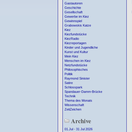
Gastautoren
Geschichte
Gesellschaft
Gewerbe im Kiez
Gewinnspiel
Grabowskis Katze
Kiez
Kiezfundstücke
KiezRadio
Kiezreportagen
Kinder und Jugendliche
Kunst und Kultur
Mein Kiez
Menschen im Kiez
Netzfundstücke
Philosophisches
Politik
Raymond Sinister
Satire
Schlosspark
Spandauer-Damm-Brücke
Technik
Thema des Monats
Wissenschaft
ZeitZeichen
Archive
01.Jul - 31 Jul 2026