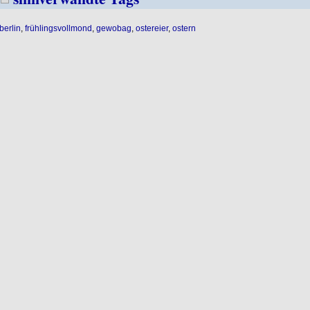
berlin
,
frühlingsvollmond
,
gewobag
,
ostereier
,
ostern