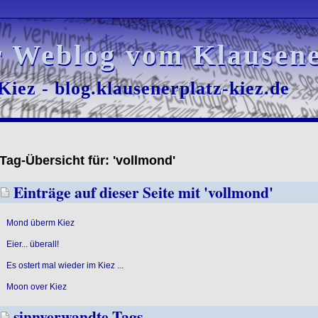
r Weblog vom Klausene
r Weblog vom Klausene
iez - blog.klausenerplatz-kiez.de
iez - blog.klausenerplatz-kiez.de
Tag-Übersicht für: 'vollmond'
Einträge auf dieser Seite mit 'vollmond'
Mond überm Kiez
Eier... überall!
Es ostert mal wieder im Kiez ...
Moon over Kiez
sinnverwandte Tags