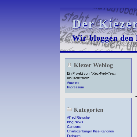
Der Kieze
Der Kieze
Wir bloggen den K
Wir bloggen den K
Kiezer Weblog
Ein Projekt vom
"Kiez-Web-Team
Klausenerplatz"
.
Autoren
Impressum
Kategorien
Alfred Rietschel
Blog-News
Cartoons
Charlottenburger Kiez-Kanonen
Freiraum