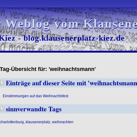
r Weblog vom Klausene
r Weblog vom Klausene
iez - blog.klausenerplatz-kiez.de
iez - blog.klausenerplatz-kiez.de
Tag-Übersicht für: 'weihnachtsmann'
Einträge auf dieser Seite mit 'weihnachtsmann
Einstimmungen auf das Weihnachtsfest
sinnverwandte Tags
charlottenburg
,
klausenerplatz
,
weihnachten