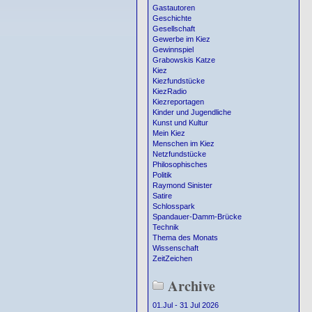
Gastautoren
Geschichte
Gesellschaft
Gewerbe im Kiez
Gewinnspiel
Grabowskis Katze
Kiez
Kiezfundstücke
KiezRadio
Kiezreportagen
Kinder und Jugendliche
Kunst und Kultur
Mein Kiez
Menschen im Kiez
Netzfundstücke
Philosophisches
Politik
Raymond Sinister
Satire
Schlosspark
Spandauer-Damm-Brücke
Technik
Thema des Monats
Wissenschaft
ZeitZeichen
Archive
01.Jul - 31 Jul 2026