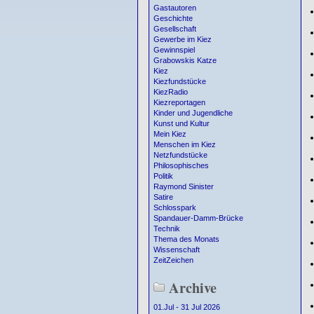
Gastautoren
Geschichte
Gesellschaft
Gewerbe im Kiez
Gewinnspiel
Grabowskis Katze
Kiez
Kiezfundstücke
KiezRadio
Kiezreportagen
Kinder und Jugendliche
Kunst und Kultur
Mein Kiez
Menschen im Kiez
Netzfundstücke
Philosophisches
Politik
Raymond Sinister
Satire
Schlosspark
Spandauer-Damm-Brücke
Technik
Thema des Monats
Wissenschaft
ZeitZeichen
Archive
01.Jul - 31 Jul 2026