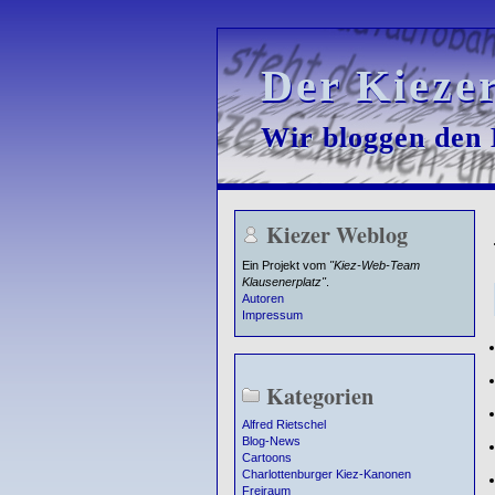
Der Kieze
Der Kieze
Wir bloggen den K
Wir bloggen den K
Kiezer Weblog
Ein Projekt vom
"Kiez-Web-Team
Klausenerplatz"
.
Autoren
Impressum
Kategorien
Alfred Rietschel
Blog-News
Cartoons
Charlottenburger Kiez-Kanonen
Freiraum