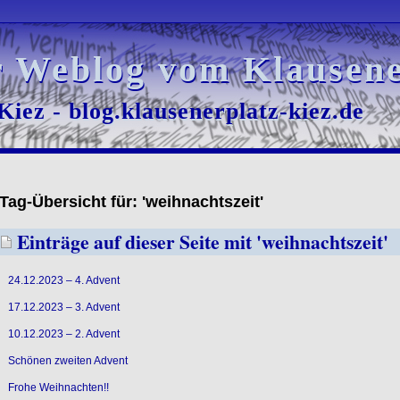
r Weblog vom Klausene
r Weblog vom Klausene
iez - blog.klausenerplatz-kiez.de
iez - blog.klausenerplatz-kiez.de
Tag-Übersicht für: 'weihnachtszeit'
Einträge auf dieser Seite mit 'weihnachtszeit'
24.12.2023 – 4. Advent
17.12.2023 – 3. Advent
10.12.2023 – 2. Advent
Schönen zweiten Advent
Frohe Weihnachten!!