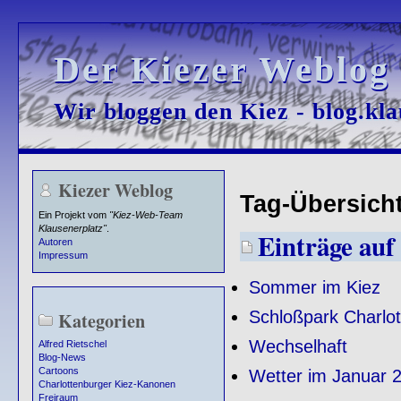
Der Kiezer Weblog
Der Kiezer Weblog
Wir bloggen den Kiez - blog.kla
Wir bloggen den Kiez - blog.kla
Kiezer Weblog
Tag-Übersicht 
Ein Projekt vom
"Kiez-Web-Team
Klausenerplatz"
.
Einträge auf 
Autoren
Impressum
Sommer im Kiez
Schloßpark Charlo
Kategorien
Wechselhaft
Alfred Rietschel
Blog-News
Cartoons
Wetter im Januar 
Charlottenburger Kiez-Kanonen
Freiraum