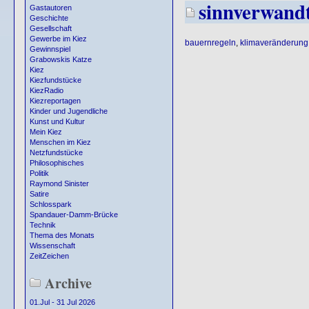
sinnverwand
Gastautoren
Geschichte
Gesellschaft
Gewerbe im Kiez
bauernregeln
,
klimaveränderung
Gewinnspiel
Grabowskis Katze
Kiez
Kiezfundstücke
KiezRadio
Kiezreportagen
Kinder und Jugendliche
Kunst und Kultur
Mein Kiez
Menschen im Kiez
Netzfundstücke
Philosophisches
Politik
Raymond Sinister
Satire
Schlosspark
Spandauer-Damm-Brücke
Technik
Thema des Monats
Wissenschaft
ZeitZeichen
Archive
01.Jul - 31 Jul 2026