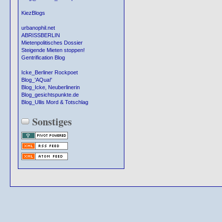
KiezBlogs
urbanophil.net
ABRISSBERLIN
Mietenpolitisches Dossier
Steigende Mieten stoppen!
Gentrification Blog
Icke_Berliner Rockpoet
Blog_'AQua!'
Blog_Icke, Neuberlinerin
Blog_gesichtspunkte.de
Blog_Ullis Mord & Totschlag
Sonstiges