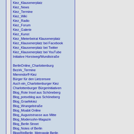
Kiez_Klausenerplatz
Kiez_News
Kiez_Termine
Kiez_Wiki
Kiez_Radio
Kiez_Forum
Kiez_Galerie
Kiez_Kunst
Kiez_Mieterbeirat Klausenerplatz
Kiez_Klausenerplatz bei Facebook
Kiez_Klausenerplatz bei Twitter
Kiez_Klausenerplatz bei YouTube
Initiative Horstweg/Wundtstraße
BerlinOnline_Charlottenburg
Bezirk_Termine
Mierendorff-Kiez
Bürger für den Lietzensee
Auch ein_Charlottenburger Kiez
Charlottenburger Bürgerinitiativen
Blog_Rote Insel aus Schöneberg
Blog_potseblog aus Schöneberg
Blog_Graefekiez
Blog_Wrangelstraße
Blog_Moabit Online
Blog_Auguststrasse aus Mitte
Blog_Modersohn-Magazin
Blog_Berlin Street
Blog_Notes of Berlin
Blog@inBerlin_Metropole Berlin