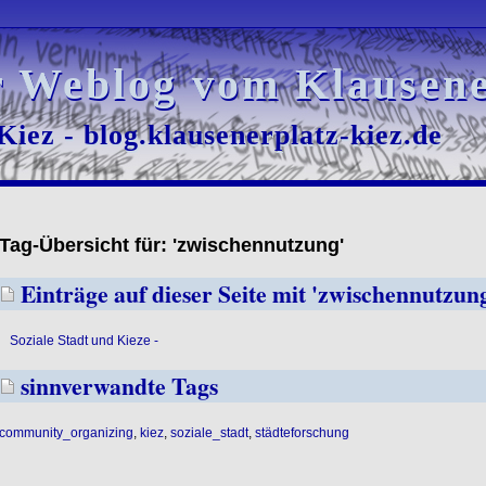
r Weblog vom Klausene
r Weblog vom Klausene
iez - blog.klausenerplatz-kiez.de
iez - blog.klausenerplatz-kiez.de
Tag-Übersicht für: 'zwischennutzung'
Einträge auf dieser Seite mit 'zwischennutzun
Soziale Stadt und Kieze -
sinnverwandte Tags
community_organizing
,
kiez
,
soziale_stadt
,
städteforschung