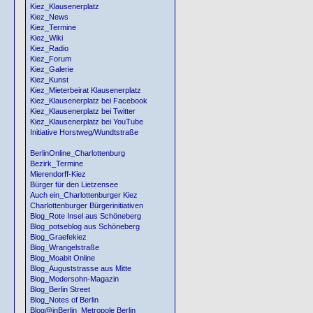
Kiez_Klausenerplatz
Kiez_News
Kiez_Termine
Kiez_Wiki
Kiez_Radio
Kiez_Forum
Kiez_Galerie
Kiez_Kunst
Kiez_Mieterbeirat Klausenerplatz
Kiez_Klausenerplatz bei Facebook
Kiez_Klausenerplatz bei Twitter
Kiez_Klausenerplatz bei YouTube
Initiative Horstweg/Wundtstraße
BerlinOnline_Charlottenburg
Bezirk_Termine
Mierendorff-Kiez
Bürger für den Lietzensee
Auch ein_Charlottenburger Kiez
Charlottenburger Bürgerinitiativen
Blog_Rote Insel aus Schöneberg
Blog_potseblog aus Schöneberg
Blog_Graefekiez
Blog_Wrangelstraße
Blog_Moabit Online
Blog_Auguststrasse aus Mitte
Blog_Modersohn-Magazin
Blog_Berlin Street
Blog_Notes of Berlin
Blog@inBerlin_Metropole Berlin