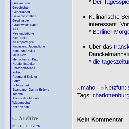
*
Der Tagesspi
Gastautoren
Geschichte
Gesellschaft
Kulinarische Se
Gewerbe im Kiez
Gewinnspiel
interessant. Vor
Grabowskis Katze
Kiez
*
Berliner Morg
Kiezfundstücke
KiezRadio
Kiezreportagen
Über das
transk
Kinder und Jugendliche
Kunst und Kultur
Danckelmannstr
Mein Kiez
Menschen im Kiez
*
die tageszeitu
Netzfundstücke
Philosophisches
Politik
Raymond Sinister
Satire
Schlosspark
maho
-
Netzfund
Spandauer-Damm-Brücke
Tags:
charlottenbur
Technik
Thema des Monats
Wissenschaft
ZeitZeichen
Archive
Kein Kommentar
01.Jul - 31 Jul 2026