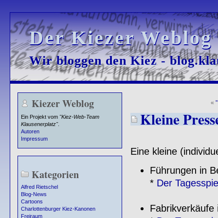
Der Kiezer Weblog
Der Kiezer Weblog
Wir bloggen den Kiez - blog.kla
Wir bloggen den Kiez - blog.kla
Kiezer Weblog
«
Kleine Press
Ein Projekt vom
"Kiez-Web-Team
Klausenerplatz"
.
Autoren
Impressum
Eine kleine (individ
Führungen in Be
Kategorien
*
Der Tagesspi
Alfred Rietschel
Blog-News
Cartoons
Fabrikverkäufe 
Charlottenburger Kiez-Kanonen
Freiraum