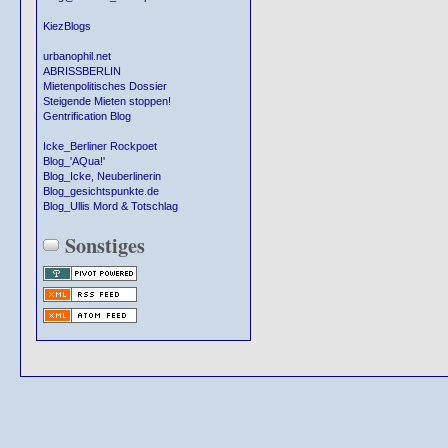
KiezBlogs
urbanophil.net
ABRISSBERLIN
Mietenpolitisches Dossier
Steigende Mieten stoppen!
Gentrification Blog
Icke_Berliner Rockpoet
Blog_'AQua!'
Blog_Icke, Neuberlinerin
Blog_gesichtspunkte.de
Blog_Ullis Mord & Totschlag
Sonstiges