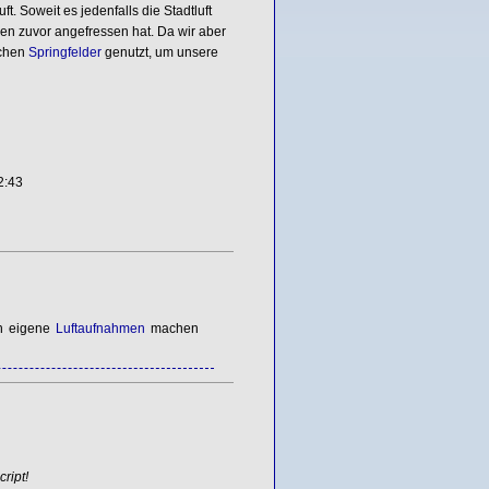
t. Soweit es jedenfalls die Stadtluft
gen zuvor angefressen hat. Da wir aber
ichen
Springfelder
genutzt, um unsere
2:43
ch eigene
Luftaufnahmen
machen
ript!