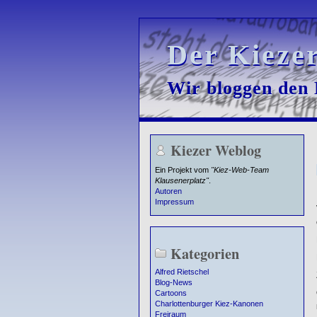
Der Kieze
Der Kieze
Wir bloggen den K
Wir bloggen den K
Kiezer Weblog
Ein Projekt vom
"Kiez-Web-Team
Klausenerplatz"
.
Autoren
Impressum
Kategorien
Alfred Rietschel
Blog-News
Cartoons
Charlottenburger Kiez-Kanonen
Freiraum