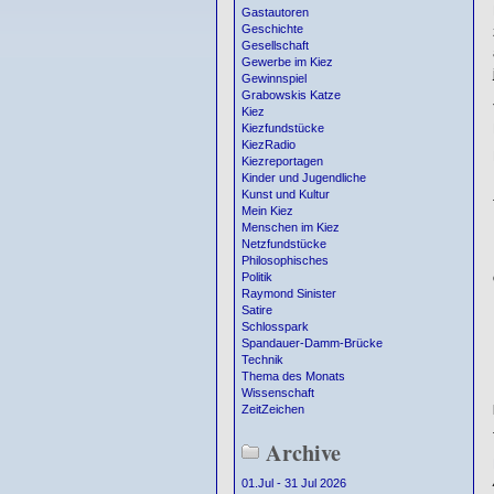
Gastautoren
Geschichte
Gesellschaft
Gewerbe im Kiez
Gewinnspiel
Grabowskis Katze
Kiez
Kiezfundstücke
KiezRadio
Kiezreportagen
Kinder und Jugendliche
Kunst und Kultur
Mein Kiez
Menschen im Kiez
Netzfundstücke
Philosophisches
Politik
Raymond Sinister
Satire
Schlosspark
Spandauer-Damm-Brücke
Technik
Thema des Monats
Wissenschaft
ZeitZeichen
Archive
01.Jul - 31 Jul 2026