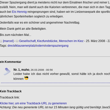
Dieser Spaziergang dient ja meistens nicht nur dem Einatmen frischer und reiner Luf
zuläßt. Nein, man will damit auch die Kalorien verbrennen, die man sich in den Ta
auch bei
Eis Hennig
reingesprungen sind, haben wir im Lietzenseepark die sportl
jährlichen Sporteinheiten sogleich zu erledigen.
Jedenfalls war es ein schöner und angenehmer Nachmittag.
Mein Dank geht an alle Beteiligten.
Bis zum nächsten Mal...
[marcel]
-
Gesellschaft
,
Kiezfundstücke
,
Menschen im Kiez
- 25. März 2008 - 2
Tags:
dreck
/
klausenerplatz
/
ostern
/
osterspaziergang
ein Kommentar
Nr. 1, maho
,
26.03.2008 - 00:56
Leider habe ich das nicht vorher gewußt, sonst hätte ich ja doch no
können
Kein Trackback
Trackback link:
Klicke hier, um eine Trackback-URL zu generieren
Achtung: Die neu generierte URL ist nur 15 Minuten lang gültig und benötigt JavaSc