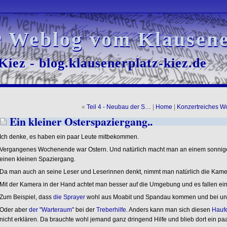
r Weblog vom Klausene
r Weblog vom Klausene
iez - blog.klausenerplatz-kiez.de
iez - blog.klausenerplatz-kiez.de
«
Teil 4 - Neubau der S…
|
Home
|
Konzertreiches 
Ein kleiner Osterspaziergang..
Ich denke, es haben ein paar Leute mitbekommen.
Vergangenes Wochenende war Ostern. Und natürlich macht man an einem sonnigen
einen kleinen Spaziergang.
Da man auch an seine Leser und Leserinnen denkt, nimmt man natürlich die Kamer
Mit der Kamera in der Hand achtet man besser auf die Umgebung und es fallen ein
Zum Beispiel, dass
die Sprayer
wohl aus Moabit und Spandau kommen und bei uns 
Oder aber
der "Warteraum"
bei der
Treberhilfe
. Anders kann man sich diesen
Haufe
nicht erklären. Da brauchte wohl jemand ganz dringend Hilfe und blieb dort ein pa