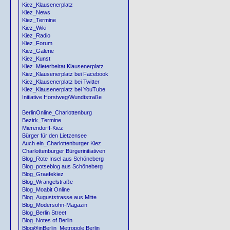
Kiez_Klausenerplatz
Kiez_News
Kiez_Termine
Kiez_Wiki
Kiez_Radio
Kiez_Forum
Kiez_Galerie
Kiez_Kunst
Kiez_Mieterbeirat Klausenerplatz
Kiez_Klausenerplatz bei Facebook
Kiez_Klausenerplatz bei Twitter
Kiez_Klausenerplatz bei YouTube
Initiative Horstweg/Wundtstraße
BerlinOnline_Charlottenburg
Bezirk_Termine
Mierendorff-Kiez
Bürger für den Lietzensee
Auch ein_Charlottenburger Kiez
Charlottenburger Bürgerinitiativen
Blog_Rote Insel aus Schöneberg
Blog_potseblog aus Schöneberg
Blog_Graefekiez
Blog_Wrangelstraße
Blog_Moabit Online
Blog_Auguststrasse aus Mitte
Blog_Modersohn-Magazin
Blog_Berlin Street
Blog_Notes of Berlin
Blog@inBerlin_Metropole Berlin