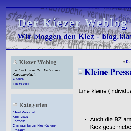
Der Kiezer Weblog
Der Kiezer Weblog
Wir bloggen den Kiez - blog.kla
Wir bloggen den Kiez - blog.kla
Kiezer Weblog
«
De
Kleine Press
Ein Projekt vom
"Kiez-Web-Team
Klausenerplatz"
.
Autoren
Impressum
Eine kleine (individ
Kategorien
Alfred Rietschel
Blog-News
Auch die BZ am
Cartoons
Kiez geschriebe
Charlottenburger Kiez-Kanonen
Freiraum