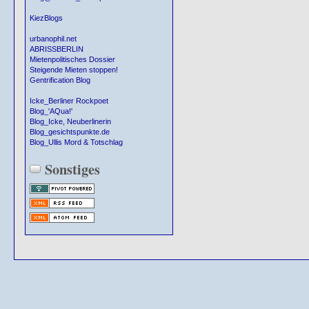
KiezBlogs
urbanophil.net
ABRISSBERLIN
Mietenpolitisches Dossier
Steigende Mieten stoppen!
Gentrification Blog
Icke_Berliner Rockpoet
Blog_'AQua!'
Blog_Icke, Neuberlinerin
Blog_gesichtspunkte.de
Blog_Ullis Mord & Totschlag
Sonstiges