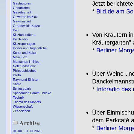
Jetzt berichtet
Gastautoren
Geschichte
*
Bild.de am S
Gesellschaft
Gewerbe im Kiez
Gewinnspiel
Grabowskis Katze
Kiez
Von Kräutern in
Kiezfundstücke
KiezRadio
Kräutergarten" 
Kiezreportagen
Kinder und Jugendliche
*
Berliner Morg
Kunst und Kultur
Mein Kiez
Menschen im Kiez
Netzfundstücke
Philosophisches
Über Weine und
Politik
Raymond Sinister
Danckelmannstr
Satire
*
Inforadio des
Schlosspark
Spandauer-Damm-Brücke
Technik
Thema des Monats
Wissenschaft
Über Einmischu
ZeitZeichen
dem Parkcafé am
Archive
*
Berliner Morg
01.Jul - 31 Jul 2026