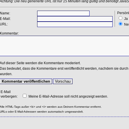
Achtung: Die neu generierte URL ist nur 15 Minuten lang gültig und benötigt JavaSc
Persönl
Name:
E-Mail:
Ja
URL:
Ne
Kommentar:
Auf dieser Seite werden die Kommentare moderiert.
Das bedeutet, dass die Kommentare erst veröffentlicht werden, nachdem sie durch 
wurden.
E-Mail
verbergen:
Meine E-Mail-Adresse soll nicht angezeigt werden.
Alle HTML-Tags außer <b> und <i> werden aus Deinem Kommentar entfernt.
URLs oder E-Mail-Adressen werden automatisch umgewandelt.