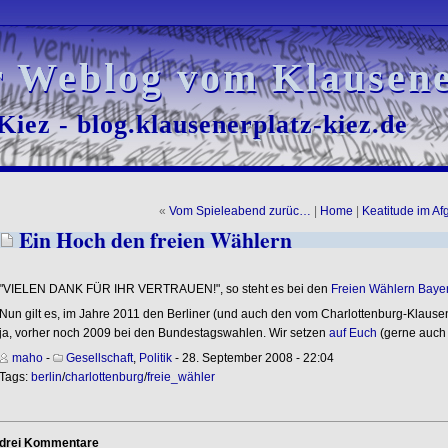
r Weblog vom Klausene
r Weblog vom Klausene
iez - blog.klausenerplatz-kiez.de
iez - blog.klausenerplatz-kiez.de
«
Vom Spieleabend zurüc…
|
Home
|
Keatitude im A
Ein Hoch den freien Wählern
"VIELEN DANK FÜR IHR VERTRAUEN!", so steht es bei den
Freien Wählern Bayer
Nun gilt es, im Jahre 2011 den Berliner (und auch den vom Charlottenburg-Klaus
ja, vorher noch 2009 bei den Bundestagswahlen. Wir setzen
auf Euch
(gerne auch 
maho
-
Gesellschaft
,
Politik
- 28. September 2008 - 22:04
Tags:
berlin
/
charlottenburg
/
freie_wähler
drei Kommentare