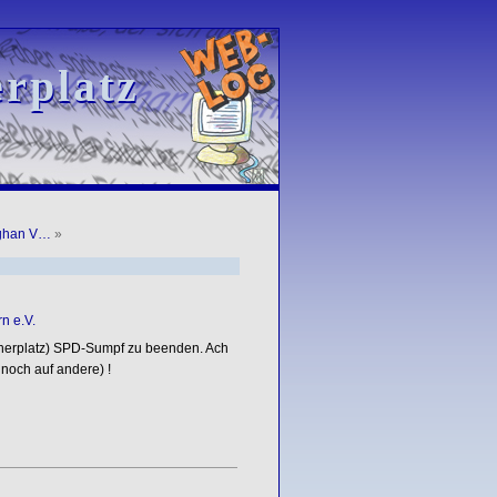
rplatz
rplatz
fghan V…
»
n e.V.
enerplatz) SPD-Sumpf zu beenden. Ach
noch auf andere) !