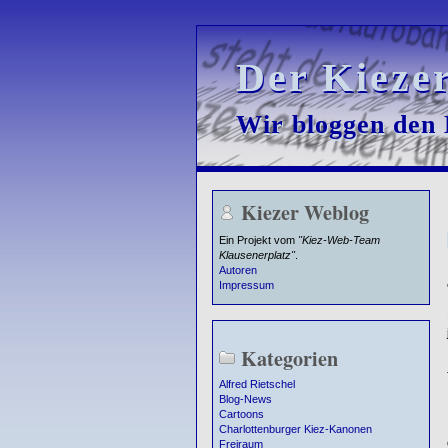
Der Kieze
Der Kieze
Wir bloggen den K
Wir bloggen den K
Kiezer Weblog
Ein Projekt vom
"Kiez-Web-Team
Klausenerplatz"
.
Autoren
Impressum
Kategorien
Alfred Rietschel
Blog-News
Cartoons
Charlottenburger Kiez-Kanonen
Freiraum