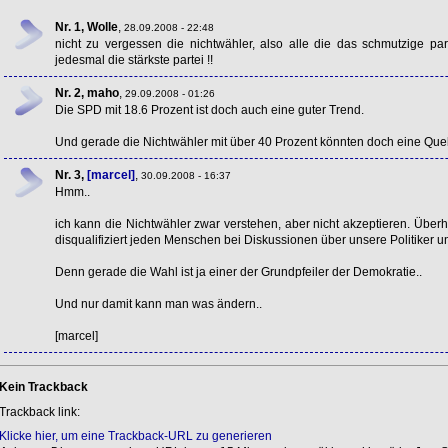
Nr. 1, Wolle
,
28.09.2008 - 22:48
nicht zu vergessen die nichtwähler, also alle die das schmutzige par
jedesmal die stärkste partei !!
Nr. 2, maho
,
29.09.2008 - 01:26
Die
SPD
mit 18.6 Prozent ist doch auch eine guter Trend.
Und gerade die Nichtwähler mit über 40 Prozent könnten doch eine Quell
Nr. 3,
[marcel]
,
30.09.2008 - 16:37
Hmm..
ich kann die Nichtwähler zwar verstehen, aber nicht akzeptieren. Über
disqualifiziert jeden Menschen bei Diskussionen über unsere Politiker u
Denn gerade die Wahl ist ja einer der Grundpfeiler der Demokratie..
Und nur damit kann man was ändern..
[marcel]
Kein Trackback
Trackback link:
Klicke hier, um eine Trackback-URL zu generieren