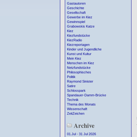
Gastautoren
Geschichte
Gesellschaft
Gewerbe im Kiez
Gewinnspiel
Grabowskis Katze
Kiez
Kiezfundstücke
KiezRadio
Kiezreportagen
Kinder und Jugendliche
Kunst und Kultur
Mein Kiez
Menschen im Kiez
Netzfundstücke
Philosophisches
Politik
Raymond Sinister
Satire
Schlosspark
Spandauer-Damm-Brücke
Technik
Thema des Monats
Wissenschaft
ZeitZeichen
Archive
01.Jul - 31 Jul 2026