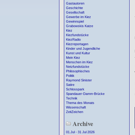
Gastautoren
Geschichte
Gesellschaft
Gewerbe im Kiez
Gewinnspiel
Grabowskis Katze
Kiez
Kiezfundstücke
KiezRadio
Kiezreportagen
Kinder und Jugendliche
Kunst und Kultur
Mein Kiez
Menschen im Kiez
Netzfundstücke
Philosophisches
Politik
Raymond Sinister
Satire
Schlosspark
Spandauer-Damm-Brücke
Technik
Thema des Monats
Wissenschaft
ZeitZeichen
Archive
01.Jul - 31 Jul 2026