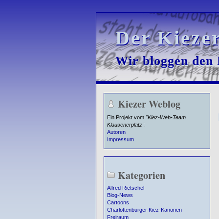
Der Kieze
Der Kieze
Wir bloggen den K
Wir bloggen den K
Kiezer Weblog
Ein Projekt vom
"Kiez-Web-Team
Klausenerplatz"
.
Autoren
Impressum
Kategorien
Alfred Rietschel
Blog-News
Cartoons
Charlottenburger Kiez-Kanonen
Freiraum