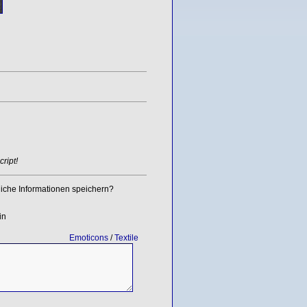
ript!
iche Informationen speichern?
in
Emoticons
/
Textile