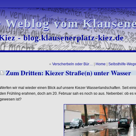
r Weblog vom Klausene
r Weblog vom Klausene
iez - blog.klausenerplatz-kiez.de
iez - blog.klausenerplatz-kiez.de
«
Verscherbeln oder Bür…
|
Home
|
Selbsthilfe-Weg
Zum Dritten: Kiezer Straße(n) unter Wasser
Werfen wir mal wieder einen Blick auf unsere Kiezer Wasserlandschaften. Seit ein
den Frühling erahnen, doch am 20. Februar sah es noch so aus. Nebenbei: ob es w
gewesen ist?