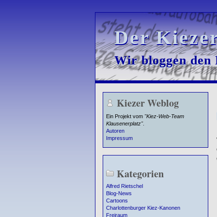
Der Kieze
Der Kieze
Wir bloggen den K
Wir bloggen den K
Kiezer Weblog
Ein Projekt vom
"Kiez-Web-Team
Klausenerplatz"
.
Autoren
Impressum
Kategorien
Alfred Rietschel
Blog-News
Cartoons
Charlottenburger Kiez-Kanonen
Freiraum