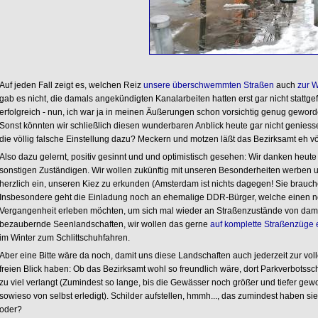
Auf jeden Fall zeigt es, welchen Reiz
unsere überschwemmten Straßen
auch
zur W
gab es nicht, die damals angekündigten Kanalarbeiten hatten erst gar nicht stattge
erfolgreich - nun, ich war ja in meinen Äußerungen schon vorsichtig genug geworde
Sonst könnten wir schließlich diesen wunderbaren Anblick heute gar nicht geniesse
die völlig falsche Einstellung dazu? Meckern und motzen läßt das Bezirksamt eh völ
Also dazu gelernt, positiv gesinnt und und optimistisch gesehen: Wir danken heu
sonstigen Zuständigen. Wir wollen zukünftig mit unseren Besonderheiten werben un
herzlich ein, unseren Kiez zu erkunden (Amsterdam ist nichts dagegen! Sie brauche
Insbesondere geht die Einladung noch an ehemalige DDR-Bürger, welche einen nos
Vergangenheit erleben möchten, um sich mal wieder an Straßenzustände von damal
bezaubernde Seenlandschaften, wir wollen das gerne
auf komplette Straßenzüge 
im Winter zum Schlittschuhfahren.
Aber eine Bitte wäre da noch, damit uns diese Landschaften auch jederzeit zur vo
freien Blick haben: Ob das Bezirksamt wohl so freundlich wäre, dort Parkverbotsschi
zu viel verlangt (Zumindest so lange, bis die Gewässer noch größer und tiefer gewo
sowieso von selbst erledigt). Schilder aufstellen, hmmh..., das zumindest haben si
oder?