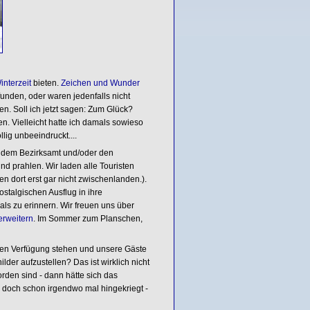
interzeit
bieten.
Zeichen und Wunder
funden, oder waren jedenfalls nicht
n. Soll ich jetzt sagen: Zum Glück?
n. Vielleicht hatte ich damals sowieso
lig unbeeindruckt....
te dem Bezirksamt und/oder den
d prahlen. Wir laden alle Touristen
n dort erst gar nicht zwischenlanden.).
talgischen Ausflug in ihre
s zu erinnern. Wir freuen uns über
erweitern
. Im Sommer zum Planschen,
llen Verfügung stehen und unsere Gäste
lder aufzustellen? Das ist wirklich nicht
rden sind - dann hätte sich das
e doch schon irgendwo mal hingekriegt -