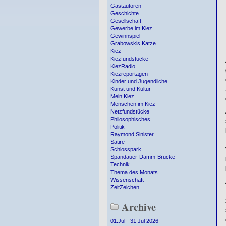
Gastautoren
Geschichte
Gesellschaft
Gewerbe im Kiez
Gewinnspiel
Grabowskis Katze
Kiez
Kiezfundstücke
KiezRadio
Kiezreportagen
Kinder und Jugendliche
Kunst und Kultur
Mein Kiez
Menschen im Kiez
Netzfundstücke
Philosophisches
Politik
Raymond Sinister
Satire
Schlosspark
Spandauer-Damm-Brücke
Technik
Thema des Monats
Wissenschaft
ZeitZeichen
Archive
01.Jul - 31 Jul 2026