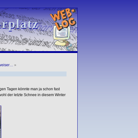
rplatz
rplatz
weiser…
»
igen Tagen könnte man ja schon fast
ohl der letzte Schnee in diesem Winter