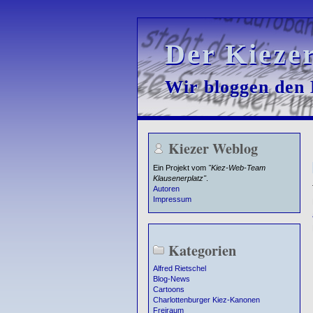
Der Kieze
Der Kieze
Wir bloggen den K
Wir bloggen den K
Kiezer Weblog
Ein Projekt vom
"Kiez-Web-Team
Klausenerplatz"
.
Autoren
Impressum
Kategorien
Alfred Rietschel
Blog-News
Cartoons
Charlottenburger Kiez-Kanonen
Freiraum