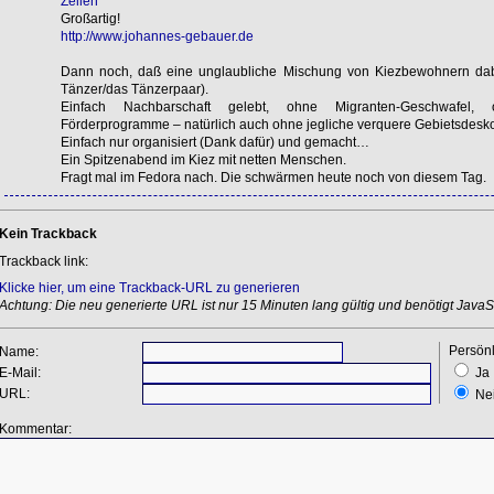
Zellen
Großartig!
http://www.johannes-gebauer.de
Dann noch, daß eine unglaubliche Mischung von Kiezbewohnern dabe
Tänzer/das Tänzerpaar).
Einfach Nachbarschaft gelebt, ohne Migranten-Geschwafel, o
Förderprogramme – natürlich auch ohne jegliche verquere Gebietsdesko
Einfach nur organisiert (Dank dafür) und gemacht…
Ein Spitzenabend im Kiez mit netten Menschen.
Fragt mal im Fedora nach. Die schwärmen heute noch von diesem Tag.
Kein Trackback
Trackback link:
Klicke hier, um eine Trackback-URL zu generieren
Achtung: Die neu generierte URL ist nur 15 Minuten lang gültig und benötigt JavaSc
Persönl
Name:
E-Mail:
Ja
URL:
Ne
Kommentar: