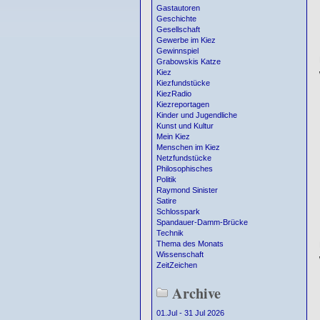
Gastautoren
Geschichte
Gesellschaft
Gewerbe im Kiez
Gewinnspiel
Grabowskis Katze
Kiez
Kiezfundstücke
KiezRadio
Kiezreportagen
Kinder und Jugendliche
Kunst und Kultur
Mein Kiez
Menschen im Kiez
Netzfundstücke
Philosophisches
Politik
Raymond Sinister
Satire
Schlosspark
Spandauer-Damm-Brücke
Technik
Thema des Monats
Wissenschaft
ZeitZeichen
Archive
01.Jul - 31 Jul 2026