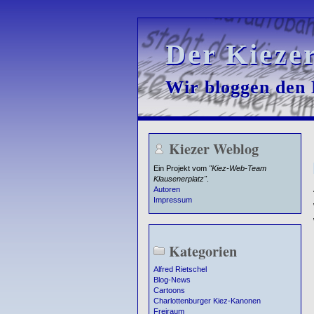
Der Kieze
Der Kieze
Wir bloggen den K
Wir bloggen den K
Kiezer Weblog
Ein Projekt vom
"Kiez-Web-Team
Klausenerplatz"
.
Autoren
Impressum
Kategorien
Alfred Rietschel
Blog-News
Cartoons
Charlottenburger Kiez-Kanonen
Freiraum