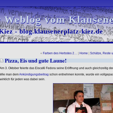
r Weblog vom Klausene
r Weblog vom Klausene
iez - blog.klausenerplatz-kiez.de
iez - blog.klausenerplatz-kiez.de
«
Farben des Herbstes 2…
|
Home
|
Schätze, Reste
Pizza, Eis und gute Laune!
Am 3. Oktober feierte das Eiscafé Fedora seine Eröffnung und auch gleichzeitig den
Wie man dem
Ankündigungsbeitrag
schon entnehmen konnte, wurde ein vollgepac
wirklich für jeden was dabei sein.