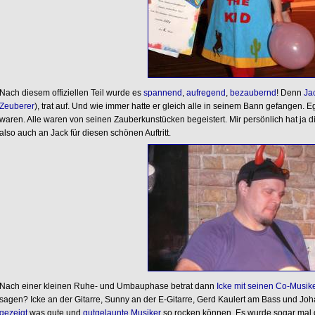
Nach diesem offiziellen Teil wurde es
spannend
,
aufregend
,
bezaubernd
! Denn
Ja
Zeuberer
), trat auf. Und wie immer hatte er gleich alle in seinem Bann gefangen. E
waren. Alle waren von seinen Zauberkunstücken begeistert. Mir persönlich hat ja 
also auch an Jack für diesen schönen Auftritt.
Nach einer kleinen Ruhe- und Umbauphase betrat dann
Icke mit seinen Co-Musik
sagen? Icke an der Gitarre, Sunny an der E-Gitarre, Gerd Kaulert am Bass und 
gezeigt
was gute und
gutgelaunte
Musiker
so rocken können. Es wurde sogar mal ge