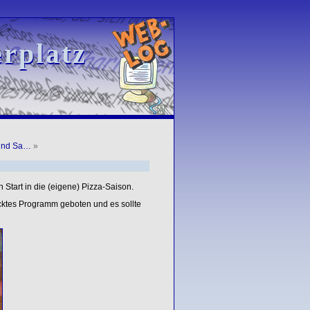
rplatz
rplatz
 und Sa…
»
 Start in die (eigene) Pizza-Saison.
ktes Programm geboten und es sollte