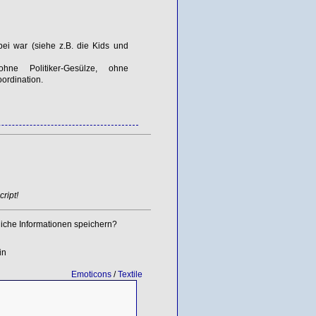
i war (siehe z.B. die Kids und
hne Politiker-Gesülze, ohne
ordination.
ript!
iche Informationen speichern?
in
Emoticons
/
Textile