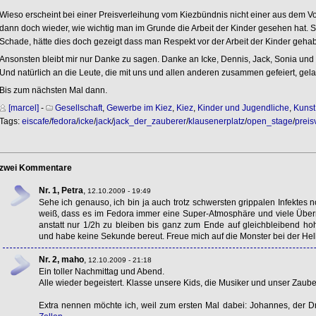
Wieso erscheint bei einer Preisverleihung vom Kiezbündnis nicht einer aus dem Vo
dann doch wieder, wie wichtig man im Grunde die Arbeit der Kinder gesehen hat. So 
Schade, hätte dies doch gezeigt dass man Respekt vor der Arbeit der Kinder gehabt
Ansonsten bleibt mir nur Danke zu sagen. Danke an Icke, Dennis, Jack, Sonia und
Und natürlich an die Leute, die mit uns und allen anderen zusammen gefeiert, gela
Bis zum nächsten Mal dann.
[marcel]
-
Gesellschaft
,
Gewerbe im Kiez
,
Kiez
,
Kinder und Jugendliche
,
Kunst
Tags:
eiscafe
/
fedora
/
icke
/
jack
/
jack_der_zauberer
/
klausenerplatz
/
open_stage
/
preis
zwei Kommentare
Nr. 1, Petra
,
12.10.2009 - 19:49
Sehe ich genauso, ich bin ja auch trotz schwersten grippalen Infektes 
weiß, dass es im Fedora immer eine Super-Atmosphäre und viele Überr
anstatt nur 1/2h zu bleiben bis ganz zum Ende auf gleichbleibend ho
und habe keine Sekunde bereut. Freue mich auf die Monster bei der Hel
Nr. 2, maho
,
12.10.2009 - 21:18
Ein toller Nachmittag und Abend.
Alle wieder begeistert. Klasse unsere Kids, die Musiker und unser Zaube
Extra nennen möchte ich, weil zum ersten Mal dabei: Johannes, der