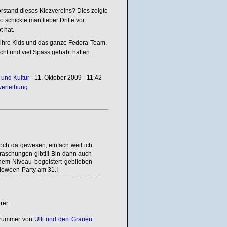
rstand dieses Kiezvereins? Dies zeigte
schickte man lieber Dritte vor.
 hat.
 ihre Kids und das ganze Fedora-Team.
cht und viel Spass gehabt hatten.
 und Kultur
- 11. Oktober 2009 - 11:42
verleihung
noch da gewesen, einfach weil ich
aschungen gibt!!! Bin dann auch
hem Niveau begeistert geblieben
loween-Party am 31.!
rer.
 Drummer von
Ulli und den Grauen