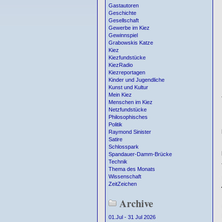
Gastautoren
Geschichte
Gesellschaft
Gewerbe im Kiez
Gewinnspiel
Grabowskis Katze
Kiez
Kiezfundstücke
KiezRadio
Kiezreportagen
Kinder und Jugendliche
Kunst und Kultur
Mein Kiez
Menschen im Kiez
Netzfundstücke
Philosophisches
Politik
Raymond Sinister
Satire
Schlosspark
Spandauer-Damm-Brücke
Technik
Thema des Monats
Wissenschaft
ZeitZeichen
Archive
01.Jul - 31 Jul 2026