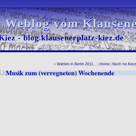
r Weblog vom Klausene
r Weblog vom Klausene
iez - blog.klausenerplatz-kiez.de
iez - blog.klausenerplatz-kiez.de
«
Wahlen in Berlin 2011…
|
Home
|
Noch 'ne Kie
Musik zum (verregneten) Wochenende