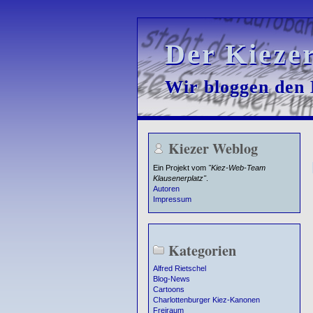
Der Kieze
Der Kieze
Wir bloggen den K
Wir bloggen den K
Kiezer Weblog
Ein Projekt vom
"Kiez-Web-Team
Klausenerplatz"
.
Autoren
Impressum
Kategorien
Alfred Rietschel
Blog-News
Cartoons
Charlottenburger Kiez-Kanonen
Freiraum