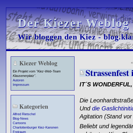
Der Kiezer Weblog
Der Kiezer Weblog
Wir bloggen den Kiez - blog.kla
Wir bloggen den Kiez - blog.kla
Kiezer Weblog
Strassenfest
Ein Projekt vom
"Kiez-Web-Team
Klausenerplatz"
.
Autoren
IT´S WONDERFUL, 
Impressum
Die Leonhardtstraße
Kategorien
Und
die Gaslichtiniti
Alfred Rietschel
Agitation (Stand vor
Blog-News
Cartoons
Beliebt und legendä
Charlottenburger Kiez-Kanonen
Freiraum