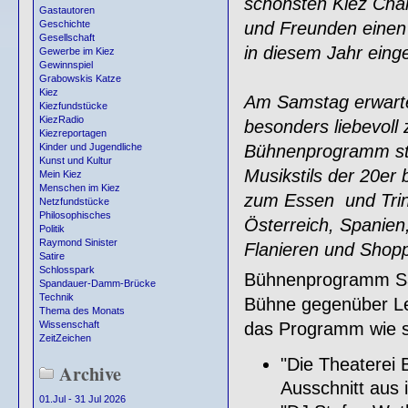
schönsten Kiez Cha
Gastautoren
und Freunden einen 
Geschichte
Gesellschaft
in diesem Jahr eing
Gewerbe im Kiez
Gewinnspiel
Grabowskis Katze
Kiez
Am Samstag erwartet
Kiezfundstücke
KiezRadio
besonders liebevoll
Kiezreportagen
Bühnenprogramm ste
Kinder und Jugendliche
Kunst und Kultur
Musikstils der 20er 
Mein Kiez
Menschen im Kiez
zum Essen und Trinke
Netzfundstücke
Philosophisches
Österreich, Spanien
Politik
Raymond Sinister
Flanieren und Shopp
Satire
Schlosspark
Bühnenprogramm Sam
Spandauer-Damm-Brücke
Technik
Bühne gegenüber Le
Thema des Monats
das Programm wie st
Wissenschaft
ZeitZeichen
"Die Theaterei 
Archive
Ausschnitt aus 
01.Jul - 31 Jul 2026