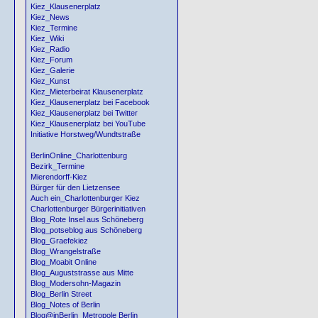
Kiez_Klausenerplatz
Kiez_News
Kiez_Termine
Kiez_Wiki
Kiez_Radio
Kiez_Forum
Kiez_Galerie
Kiez_Kunst
Kiez_Mieterbeirat Klausenerplatz
Kiez_Klausenerplatz bei Facebook
Kiez_Klausenerplatz bei Twitter
Kiez_Klausenerplatz bei YouTube
Initiative Horstweg/Wundtstraße
BerlinOnline_Charlottenburg
Bezirk_Termine
Mierendorff-Kiez
Bürger für den Lietzensee
Auch ein_Charlottenburger Kiez
Charlottenburger Bürgerinitiativen
Blog_Rote Insel aus Schöneberg
Blog_potseblog aus Schöneberg
Blog_Graefekiez
Blog_Wrangelstraße
Blog_Moabit Online
Blog_Auguststrasse aus Mitte
Blog_Modersohn-Magazin
Blog_Berlin Street
Blog_Notes of Berlin
Blog@inBerlin_Metropole Berlin