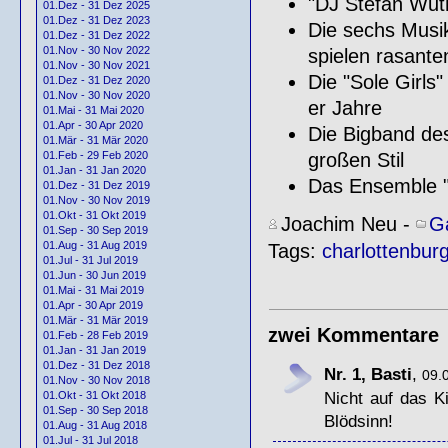
"DJ Stefan Wu
01.Dez - 31 Dez 2025
01.Dez - 31 Dez 2023
Die sechs Musi
01.Dez - 31 Dez 2022
01.Nov - 30 Nov 2022
spielen rasante
01.Nov - 30 Nov 2021
Die "Sole Girls"
01.Dez - 31 Dez 2020
01.Nov - 30 Nov 2020
er Jahre
01.Mai - 31 Mai 2020
01.Apr - 30 Apr 2020
Die Bigband de
01.Mär - 31 Mär 2020
großen Stil
01.Feb - 29 Feb 2020
01.Jan - 31 Jan 2020
Das Ensemble "L
01.Dez - 31 Dez 2019
01.Nov - 30 Nov 2019
01.Okt - 31 Okt 2019
Joachim Neu
-
G
01.Sep - 30 Sep 2019
01.Aug - 31 Aug 2019
Tags:
charlottenbur
01.Jul - 31 Jul 2019
01.Jun - 30 Jun 2019
01.Mai - 31 Mai 2019
01.Apr - 30 Apr 2019
01.Mär - 31 Mär 2019
zwei Kommentare
01.Feb - 28 Feb 2019
01.Jan - 31 Jan 2019
01.Dez - 31 Dez 2018
Nr. 1, Basti
,
09.
01.Nov - 30 Nov 2018
Nicht auf das 
01.Okt - 31 Okt 2018
01.Sep - 30 Sep 2018
Blödsinn!
01.Aug - 31 Aug 2018
01.Jul - 31 Jul 2018