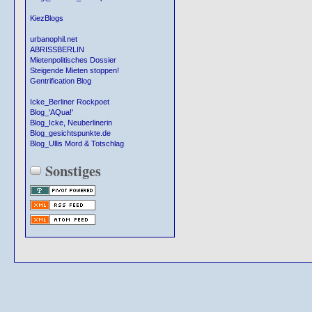
KiezBlogs
urbanophil.net
ABRISSBERLIN
Mietenpolitisches Dossier
Steigende Mieten stoppen!
Gentrification Blog
Icke_Berliner Rockpoet
Blog_'AQua!'
Blog_Icke, Neuberlinerin
Blog_gesichtspunkte.de
Blog_Ullis Mord & Totschlag
Sonstiges