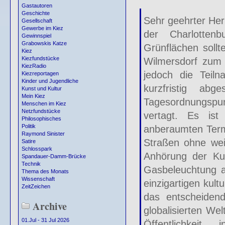
Gastautoren
Geschichte
Sehr geehrter Her
Gesellschaft
Gewerbe im Kiez
der Charlotten
Gewinnspiel
Grabowskis Katze
Grünflächen soll
Kiez
Kiezfundstücke
Wilmersdorf zum 
KiezRadio
jedoch die Teiln
Kiezreportagen
Kinder und Jugendliche
kurzfristig ab
Kunst und Kultur
Mein Kiez
Tagesordnungspu
Menschen im Kiez
Netzfundstücke
vertagt. Es is
Philosophisches
Politik
anberaumten Term
Raymond Sinister
Straßen ohne wei
Satire
Schlosspark
Anhörung der Kul
Spandauer-Damm-Brücke
Technik
Gasbeleuchtung a
Thema des Monats
Wissenschaft
einzigartigen kult
ZeitZeichen
das entscheiden
Archive
globalisierten We
01.Jul - 31 Jul 2026
Öffentlichkeit