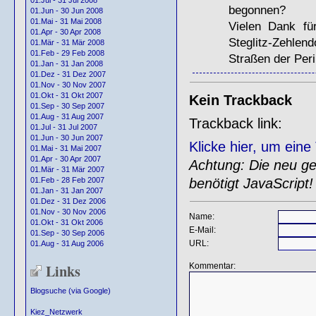
01.Jul - 31 Jul 2008
begonnen?
01.Jun - 30 Jun 2008
01.Mai - 31 Mai 2008
Vielen Dank fü
01.Apr - 30 Apr 2008
Steglitz-Zehlend
01.Mär - 31 Mär 2008
01.Feb - 29 Feb 2008
Straßen der Peri
01.Jan - 31 Jan 2008
01.Dez - 31 Dez 2007
01.Nov - 30 Nov 2007
01.Okt - 31 Okt 2007
Kein Trackback
01.Sep - 30 Sep 2007
01.Aug - 31 Aug 2007
Trackback link:
01.Jul - 31 Jul 2007
01.Jun - 30 Jun 2007
Klicke hier, um ein
01.Mai - 31 Mai 2007
01.Apr - 30 Apr 2007
Achtung: Die neu gen
01.Mär - 31 Mär 2007
benötigt JavaScript!
01.Feb - 28 Feb 2007
01.Jan - 31 Jan 2007
01.Dez - 31 Dez 2006
01.Nov - 30 Nov 2006
Name:
01.Okt - 31 Okt 2006
E-Mail:
01.Sep - 30 Sep 2006
URL:
01.Aug - 31 Aug 2006
Links
Kommentar:
Blogsuche (via Google)
Kiez_Netzwerk