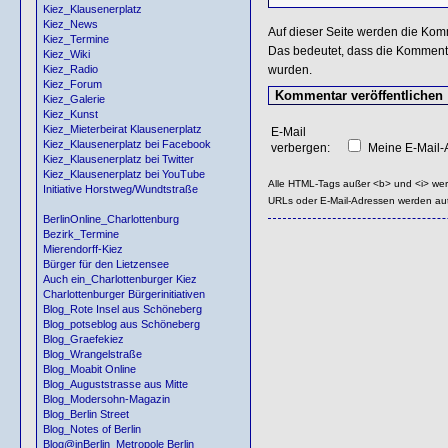
Kiez_Klausenerplatz
Kiez_News
Auf dieser Seite werden die Kom
Kiez_Termine
Das bedeutet, dass die Kommentar
Kiez_Wiki
wurden.
Kiez_Radio
Kiez_Forum
Kiez_Galerie
Kiez_Kunst
Kiez_Mieterbeirat Klausenerplatz
E-Mail
Kiez_Klausenerplatz bei Facebook
verbergen:
Meine E-Mail-A
Kiez_Klausenerplatz bei Twitter
Kiez_Klausenerplatz bei YouTube
Alle HTML-Tags außer <b> und <i> we
Initiative Horstweg/Wundtstraße
URLs oder E-Mail-Adressen werden au
BerlinOnline_Charlottenburg
Bezirk_Termine
Mierendorff-Kiez
Bürger für den Lietzensee
Auch ein_Charlottenburger Kiez
Charlottenburger Bürgerinitiativen
Blog_Rote Insel aus Schöneberg
Blog_potseblog aus Schöneberg
Blog_Graefekiez
Blog_Wrangelstraße
Blog_Moabit Online
Blog_Auguststrasse aus Mitte
Blog_Modersohn-Magazin
Blog_Berlin Street
Blog_Notes of Berlin
Blog@inBerlin_Metropole Berlin