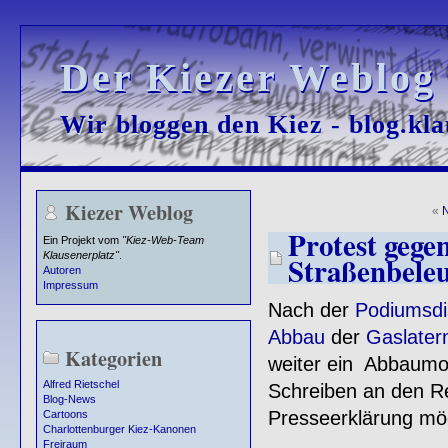
Der Kiezer Weblog
Der Kiezer Weblog
Wir bloggen den Kiez - blog.kla
Wir bloggen den Kiez - blog.kla
Kiezer Weblog
«
Protest gege
Ein Projekt vom
"Kiez-Web-Team
Klausenerplatz"
.
Straßenbele
Autoren
Impressum
Nach der
Podiumsdi
Abbau
der
Gaslater
Kategorien
weiter ein Abbaumor
Alfred Rietschel
Schreiben an den R
Blog-News
Presseerklärung mö
Cartoons
Charlottenburger Kiez-Kanonen
Freiraum