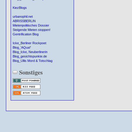
KiezBlogs
urbanophil.net
ABRISSBERLIN
Mietenpolitisches Dossier
Steigende Mieten stoppen!
Gentrification Blog
Icke_Berliner Rockpoet
Blog_'AQua!'
Blog_Icke, Neuberlinerin
Blog_gesichtspunkte.de
Blog_Ullis Mord & Totschlag
Sonstiges