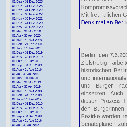
01.Dez - 31 Dez 2025
Kompromissvorsch
01.Dez - 31 Dez 2023
01.Dez - 31 Dez 2022
Mit freundlichen 
01.Nov - 30 Nov 2022
01.Nov - 30 Nov 2021
Denk mal an Berli
01.Dez - 31 Dez 2020
01.Nov - 30 Nov 2020
01.Mai - 31 Mai 2020
01.Apr - 30 Apr 2020
01.Mär - 31 Mär 2020
01.Feb - 29 Feb 2020
01.Jan - 31 Jan 2020
01.Dez - 31 Dez 2019
Berlin, den 7.6.20
01.Nov - 30 Nov 2019
01.Okt - 31 Okt 2019
Zielstrebig arb
01.Sep - 30 Sep 2019
historischen Berl
01.Aug - 31 Aug 2019
01.Jul - 31 Jul 2019
und international
01.Jun - 30 Jun 2019
01.Mai - 31 Mai 2019
und Bürger nach
01.Apr - 30 Apr 2019
01.Mär - 31 Mär 2019
einsetzen. Auch 
01.Feb - 28 Feb 2019
01.Jan - 31 Jan 2019
diesen Prozess fi
01.Dez - 31 Dez 2018
den Bürgerinnen 
01.Nov - 30 Nov 2018
01.Okt - 31 Okt 2018
Bezirke werden re
01.Sep - 30 Sep 2018
01.Aug - 31 Aug 2018
Senatsplänen zuf
01.Jul - 31 Jul 2018