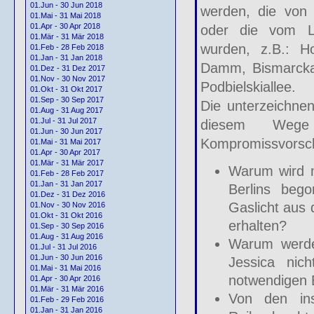
01.Jun - 30 Jun 2018
werden, die von 
01.Mai - 31 Mai 2018
01.Apr - 30 Apr 2018
oder die vom La
01.Mär - 31 Mär 2018
wurden, z.B.: Ho
01.Feb - 28 Feb 2018
01.Jan - 31 Jan 2018
Damm, Bismarckal
01.Dez - 31 Dez 2017
01.Nov - 30 Nov 2017
Podbielskiallee.
01.Okt - 31 Okt 2017
01.Sep - 30 Sep 2017
Die unterzeichnen
01.Aug - 31 Aug 2017
01.Jul - 31 Jul 2017
diesem Wege
01.Jun - 30 Jun 2017
Kompromissvorschl
01.Mai - 31 Mai 2017
01.Apr - 30 Apr 2017
01.Mär - 31 Mär 2017
Warum wird m
01.Feb - 28 Feb 2017
01.Jan - 31 Jan 2017
Berlins beg
01.Dez - 31 Dez 2016
Gaslicht aus 
01.Nov - 30 Nov 2016
01.Okt - 31 Okt 2016
erhalten?
01.Sep - 30 Sep 2016
01.Aug - 31 Aug 2016
Warum werden
01.Jul - 31 Jul 2016
01.Jun - 30 Jun 2016
Jessica nic
01.Mai - 31 Mai 2016
notwendigen E
01.Apr - 30 Apr 2016
01.Mär - 31 Mär 2016
Von den in
01.Feb - 29 Feb 2016
01.Jan - 31 Jan 2016