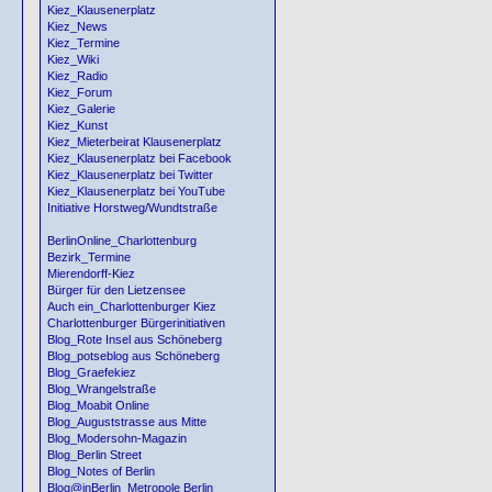
Kiez_Klausenerplatz
Kiez_News
Kiez_Termine
Kiez_Wiki
Kiez_Radio
Kiez_Forum
Kiez_Galerie
Kiez_Kunst
Kiez_Mieterbeirat Klausenerplatz
Kiez_Klausenerplatz bei Facebook
Kiez_Klausenerplatz bei Twitter
Kiez_Klausenerplatz bei YouTube
Initiative Horstweg/Wundtstraße
BerlinOnline_Charlottenburg
Bezirk_Termine
Mierendorff-Kiez
Bürger für den Lietzensee
Auch ein_Charlottenburger Kiez
Charlottenburger Bürgerinitiativen
Blog_Rote Insel aus Schöneberg
Blog_potseblog aus Schöneberg
Blog_Graefekiez
Blog_Wrangelstraße
Blog_Moabit Online
Blog_Auguststrasse aus Mitte
Blog_Modersohn-Magazin
Blog_Berlin Street
Blog_Notes of Berlin
Blog@inBerlin_Metropole Berlin