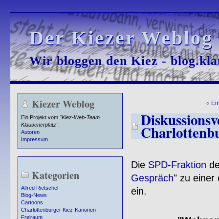
Der Kiezer Weblog
Der Kiezer Weblog
Wir bloggen den Kiez - blog.kla
Wir bloggen den Kiez - blog.kla
Kiezer Weblog
«
Ei
Diskussionsv
Ein Projekt vom
"Kiez-Web-Team
Klausenerplatz"
.
Charlottenb
Autoren
Impressum
Die
SPD-Fraktion
de
Kategorien
Gespräch
" zu einer
Alfred Rietschel
ein.
Blog-News
Cartoons
Charlottenburger Kiez-Kanonen
Freiraum