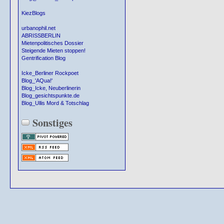
KiezBlogs
urbanophil.net
ABRISSBERLIN
Mietenpolitisches Dossier
Steigende Mieten stoppen!
Gentrification Blog
Icke_Berliner Rockpoet
Blog_'AQua!'
Blog_Icke, Neuberlinerin
Blog_gesichtspunkte.de
Blog_Ullis Mord & Totschlag
Sonstiges