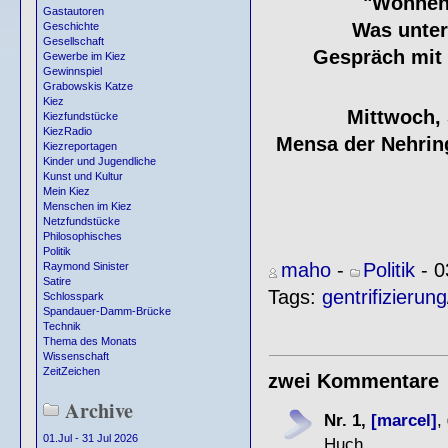
"Wohnen 
Gastautoren
Was unter
Geschichte
Gesellschaft
Gespräch mit 
Gewerbe im Kiez
Gewinnspiel
Grabowskis Katze
Kiez
Mittwoch, 
Kiezfundstücke
KiezRadio
Mensa der Nehring
Kiezreportagen
Kinder und Jugendliche
Kunst und Kultur
Mein Kiez
Menschen im Kiez
Netzfundstücke
Philosophisches
Politik
maho
-
Politik
- 0
Raymond Sinister
Satire
Tags:
gentrifizierung
Schlosspark
Spandauer-Damm-Brücke
Technik
Thema des Monats
Wissenschaft
ZeitZeichen
zwei Kommentare
Archive
Nr. 1,
[marcel]
,
01.Jul - 31 Jul 2026
Huch,