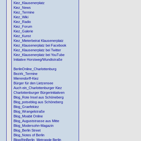
Kiez_Klausenerplatz
Kiez_News
Kiez_Termine
Kiez_Wiki
Kiez_Radio
Kiez_Forum
Kiez_Galerie
Kiez_Kunst
Kiez_Mieterbeirat Klausenerplatz
Kiez_Klausenerplatz bei Facebook
Kiez_Klausenerplatz bei Twitter
Kiez_Klausenerplatz bei YouTube
Initiative Horstweg/Wundtstraße
BerlinOnline_Charlottenburg
Bezirk_Termine
Mierendorff-Kiez
Bürger für den Lietzensee
Auch ein_Charlottenburger Kiez
Charlottenburger Bürgerinitiativen
Blog_Rote Insel aus Schöneberg
Blog_potseblog aus Schöneberg
Blog_Graefekiez
Blog_Wrangelstraße
Blog_Moabit Online
Blog_Auguststrasse aus Mitte
Blog_Modersohn-Magazin
Blog_Berlin Street
Blog_Notes of Berlin
Blog@inBerlin_Metropole Berlin