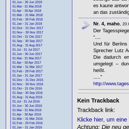
01.Jun - 30 Jun 2018
es kaune antwor
01.Mai - 31 Mai 2018
01.Apr - 30 Apr 2018
an das zuständig
01.Mär - 31 Mär 2018
01.Feb - 28 Feb 2018
Nr. 4, maho
,
20.
01.Jan - 31 Jan 2018
01.Dez - 31 Dez 2017
Der Tagesspiegel
01.Nov - 30 Nov 2017
“....
01.Okt - 31 Okt 2017
01.Sep - 30 Sep 2017
Und für Berlin
01.Aug - 31 Aug 2017
Sprecher Lutz Ac
01.Jul - 31 Jul 2017
01.Jun - 30 Jun 2017
Die dadurch en
01.Mai - 31 Mai 2017
umgelegt – dur
01.Apr - 30 Apr 2017
01.Mär - 31 Mär 2017
heißt.
01.Feb - 28 Feb 2017
01.Jan - 31 Jan 2017
.....”
01.Dez - 31 Dez 2016
http://www.tagess
01.Nov - 30 Nov 2016
01.Okt - 31 Okt 2016
01.Sep - 30 Sep 2016
01.Aug - 31 Aug 2016
Kein Trackback
01.Jul - 31 Jul 2016
01.Jun - 30 Jun 2016
Trackback link:
01.Mai - 31 Mai 2016
01.Apr - 30 Apr 2016
Klicke hier, um ein
01.Mär - 31 Mär 2016
01.Feb - 29 Feb 2016
Achtung: Die neu gen
01.Jan - 31 Jan 2016