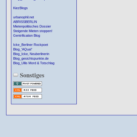
KiezBlogs
urbanophil.net
ABRISSBERLIN
Mietenpolitisches Dossier
Steigende Mieten stoppen!
Gentrification Blog
Icke_Berliner Rockpoet
Blog_'AQua!'
Blog_Icke, Neuberlinerin
Blog_gesichtspunkte.de
Blog_Ullis Mord & Totschlag
Sonstiges