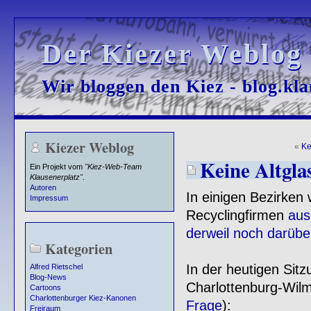
Der Kiezer Weblog
Der Kiezer Weblog
Wir bloggen den Kiez - blog.kla
Wir bloggen den Kiez - blog.kla
Kiezer Weblog
«
Ke
Keine Altgla
Ein Projekt vom
"Kiez-Web-Team
Klausenerplatz"
.
Autoren
In einigen Bezirken
Impressum
Recyclingfirmen
aus
derweil noch darübe
Kategorien
In der heutigen Sit
Alfred Rietschel
Blog-News
Charlottenburg-Wilm
Cartoons
Charlottenburger Kiez-Kanonen
Frage
):
Freiraum