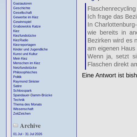
Gastautoren
Flaschenrecyclin
Geschichte
Gesellschaft
Ich frage das Bez
Gewerbe im Kiez
Gewinnspiel
In Charlottenburg
Grabowskis Katze
wie bereits in a
Kiez
Kiezfundstücke
Bezirken wird es 
KiezRadio
Kiezreportagen
am eigenen Haus z
Kinder und Jugendliche
Kunst und Kultur
Wenn ja, setzt si
Mein Kiez
Flaschen direkt a
Menschen im Kiez
Netzfundstücke
Philosophisches
Eine Antwort ist bis
Politik
Raymond Sinister
Satire
Schlosspark
Spandauer-Damm-Brücke
Technik
Thema des Monats
Wissenschaft
ZeitZeichen
Archive
01.Jul - 31 Jul 2026