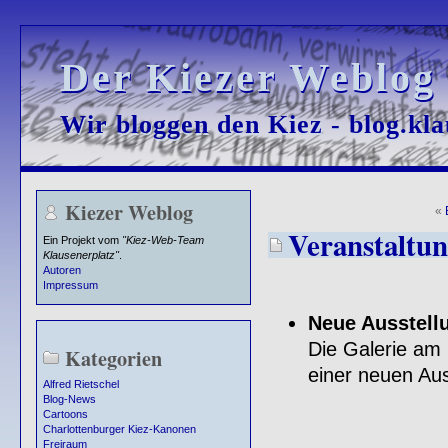
Der Kiezer Weblog
Der Kiezer Weblog
Wir bloggen den Kiez - blog.kla
Wir bloggen den Kiez - blog.kla
Kiezer Weblog
«
Veranstaltun
Ein Projekt vom
"Kiez-Web-Team
Klausenerplatz"
.
Autoren
Impressum
Neue Ausstellu
Die Galerie am 
Kategorien
einer neuen Aus
Alfred Rietschel
Blog-News
Cartoons
Charlottenburger Kiez-Kanonen
Freiraum