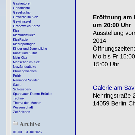
Gastautoren
Geschichte
Gesellschaft
Eröffnung am F
Gewerbe im Kiez
Gewinnspiel
um 20:00 Uhr
Grabowskis Katze
Kiez
Ausstellung vom
Kiezfundstücke
2014
KiezRadio
Kiezreportagen
Öffnungszeiten
Kinder und Jugendliche
Kunst und Kultur
Mo bis Fr 15:00
Mein Kiez
Menschen im Kiez
15:00 Uhr
Netzfundstücke
Philosophisches
Politik
Raymond Sinister
Satire
Galerie am Sav
Schlosspark
Spandauer-Damm-Brücke
Nehringstraße 
Technik
14059 Berlin-Ch
Thema des Monats
Wissenschaft
ZeitZeichen
Archive
01.Jul - 31 Jul 2026