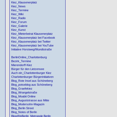
Kiez_Klausenerplatz
Kiez_News
Kiez_Termine
Kiez_Wiki
Kiez_Radio
Kiez_Forum
Kiez_Galerie
Kiez_Kunst
Kiez_Mieterbeirat Klausenerplatz
Kiez_Klausenerplatz bei Facebook
Kiez_Klausenerplatz bei Twitter
Kiez_Klausenerplatz bei YouTube
Initiative Horstweg/Wundtstraße
BerlinOnline_Charlottenburg
Bezirk_Termine
Mierendorff-Kiez
Bürger für den Lietzensee
Auch ein_Charlottenburger Kiez
Charlottenburger Bürgerinitiativen
Blog_Rote Insel aus Schöneberg
Blog_potseblog aus Schöneberg
Blog_Graefekiez
Blog_Wrangelstraße
Blog_Moabit Online
Blog_Auguststrasse aus Mitte
Blog_Modersohn-Magazin
Blog_Berlin Street
Blog_Notes of Berlin
Blog@inBerlin_Metropole Berlin