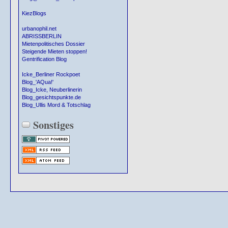
KiezBlogs
urbanophil.net
ABRISSBERLIN
Mietenpolitisches Dossier
Steigende Mieten stoppen!
Gentrification Blog
Icke_Berliner Rockpoet
Blog_'AQua!'
Blog_Icke, Neuberlinerin
Blog_gesichtspunkte.de
Blog_Ullis Mord & Totschlag
Sonstiges